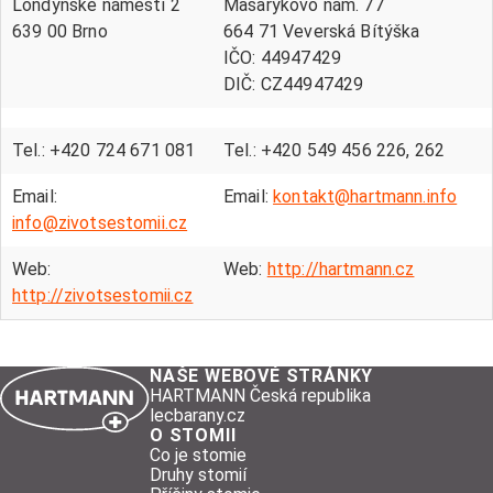
Londýnské náměstí 2
Masarykovo nám. 77
639 00 Brno
664 71 Veverská Bítýška
IČO: 44947429
DIČ: CZ44947429
Tel.: +420 724 671 081
Tel.: +420 549 456 226, 262
Email:
Email:
kontakt@hartmann.info
info@zivotsestomii.cz
Web:
Web:
http://hartmann.cz
http://zivotsestomii.cz
NAŠE WEBOVÉ STRÁNKY
HARTMANN Česká republika
lecbarany.cz
O STOMII
Co je stomie
Druhy stomií