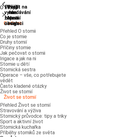
ShowPrevious
ShowPrevious
ShowPrevious
ShowPrevious
ShowPrevious
ShowPrevious
ShowPrevious
ShowPrevious
Přejít
Přejít
Přejít
Přejít
Přejít na
O stomii
vyhledávání
na
na
na
na
Zavřít
zápatí
hlavní
hlavní
hlavní
O stomii
navigaci
navigaci
obsah
Přehled O stomii
Co je stomie
Druhy stomií
Příčiny stomie
Jak pečovat o stomii
Irigace a jak na ni
Stomie u dětí
Stomická sestra
Operace – vše, co potřebujete
vědět
Často kladené otázky
Život se stomií
Život se stomií
Přehled Život se stomií
Stravování a výživa
Stomický průvodce: tipy a triky
Sport a aktivní život
Stomická kuchařka
Příběhy stomiků ze světa