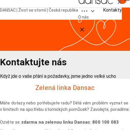
Zavřít
Open breadcrumbs
Kontakty
DANSAC | Život se stomií | Česká republika
O nás
Close breadcrumbs
Kontaktujte nás
Když jde o vaše přání a požadavky, jsme jedno velké ucho
Zelená linka Dansac
Máte dotazy nebo potřebujete radu? Dělá vám problém vyznat se
v limitech na spotřebu stomických pomůcek? Zavolejte, poradíme.
Ozvěte se
zdarma na zelenou linku Dansac
:
800 100 083