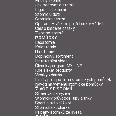
Příčiny stomie
Jak pečovat o stomii
Irigace a jak na ni
Stomie u dětí
Stomická sestra
Operace – vše, co potřebujete vědět
Často kladené otázky
Život se stomií
POMŮCKY
Ileostomie
Kolostomie
Urostomie
Doplňkový sortiment
Instruktážní videa
Členský program MY + VY
Kde získat produkty
Vzorky zdarma
Limity pro spotřebu stomických pomůcek
Návod na výměnu stomické pomůcky
ŽIVOT SE STOMIÍ
Stravování a výživa
Stomický průvodce: tipy a triky
Sport a aktivní život
Stomická kuchařka
Příběhy stomiků ze světa