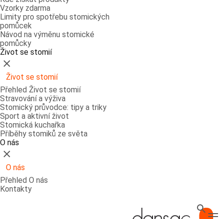
Vzorky zdarma
Limity pro spotřebu stomických
pomůcek
Návod na výměnu stomické
pomůcky
Život se stomií
Zavřít
Život se stomií
Přehled Život se stomií
Stravování a výživa
Stomický průvodce: tipy a triky
Sport a aktivní život
Stomická kuchařka
Příběhy stomiků ze světa
O nás
Zavřít
O nás
Přehled O nás
Kontakty
Hledat
T