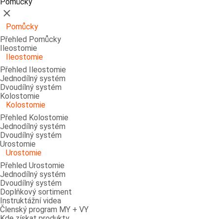
Pomůcky
Zavřít
Pomůcky
Přehled Pomůcky
Ileostomie
Ileostomie
Přehled Ileostomie
Jednodílný systém
Dvoudílný systém
Kolostomie
Kolostomie
Přehled Kolostomie
Jednodílný systém
Dvoudílný systém
Urostomie
Urostomie
Přehled Urostomie
Jednodílný systém
Dvoudílný systém
Doplňkový sortiment
Instruktážní videa
Členský program MY + VY
Kde získat produkty