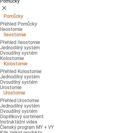
Pomůcky
Zavřít
Pomůcky
Přehled Pomůcky
Ileostomie
Ileostomie
Přehled Ileostomie
Jednodílný systém
Dvoudílný systém
Kolostomie
Kolostomie
Přehled Kolostomie
Jednodílný systém
Dvoudílný systém
Urostomie
Urostomie
Přehled Urostomie
Jednodílný systém
Dvoudílný systém
Doplňkový sortiment
Instruktážní videa
Členský program MY + VY
Kde získat produkty