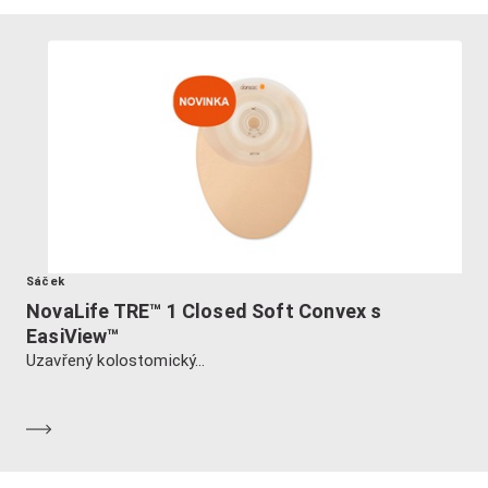
Sáček
NovaLife TRE™ 1 Closed Soft Convex s
EasiView™
Uzavřený kolostomický...
Dozvědět se více