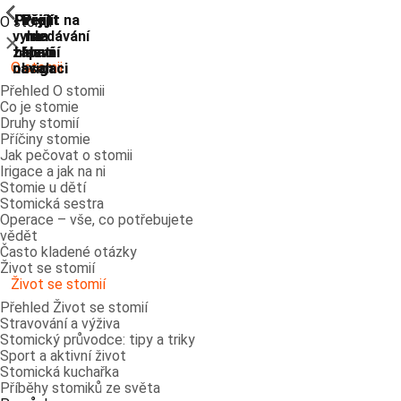
ShowPrevious
ShowPrevious
ShowPrevious
ShowPrevious
ShowPrevious
ShowPrevious
ShowPrevious
ShowPrevious
Přejít
Přejít
Přejít
Přejít
Přejít na
O stomii
vyhledávání
na
na
na
na
Zavřít
zápatí
hlavní
hlavní
hlavní
O stomii
navigaci
navigaci
obsah
Přehled O stomii
Co je stomie
Druhy stomií
Příčiny stomie
Jak pečovat o stomii
Irigace a jak na ni
Stomie u dětí
Stomická sestra
Operace – vše, co potřebujete
vědět
Často kladené otázky
Život se stomií
Život se stomií
Přehled Život se stomií
Stravování a výživa
Stomický průvodce: tipy a triky
Sport a aktivní život
Stomická kuchařka
Příběhy stomiků ze světa