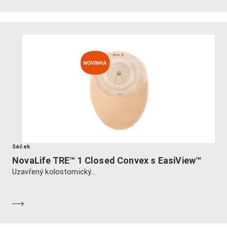
Sáček
NovaLife TRE™ 1 Closed Convex s EasiView™
Uzavřený kolostomický...
Dozvědět se více