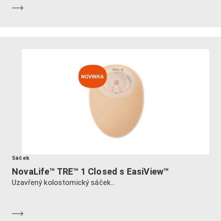
Dozvědět se více
Sáček
NovaLife™ TRE™ 1 Closed s EasiView™
Uzavřený kolostomický sáček...
Dozvědět se více