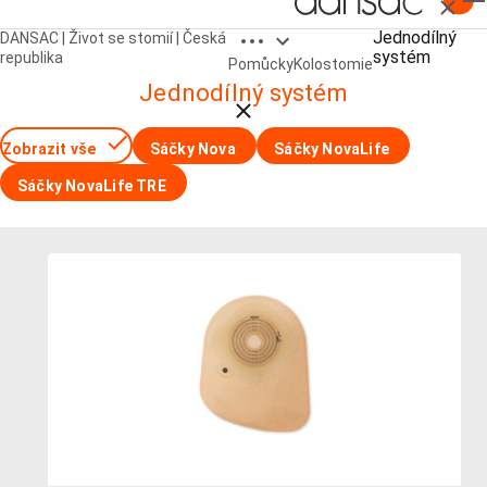
Zavřít
Open breadcrumbs
Jednodílný
DANSAC | Život se stomií | Česká
Kolostomické pomůcky
systém
republika
Pomůcky
Kolostomie
Jednodílný systém
Close breadcrumbs
Zobrazit vše
Sáčky Nova
Sáčky NovaLife
Sáčky NovaLife TRE