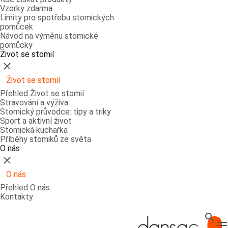
Vzorky zdarma
Limity pro spotřebu stomických
pomůcek
Návod na výměnu stomické
pomůcky
Život se stomií
Zavřít
Život se stomií
Přehled Život se stomií
Stravování a výživa
Stomický průvodce: tipy a triky
Sport a aktivní život
Stomická kuchařka
Příběhy stomiků ze světa
O nás
Zavřít
O nás
Přehled O nás
Kontakty
Hledat
T