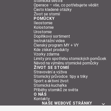
Stomická sestra
Operace – vše, co potřebujete vědět
Často kladené otázky
Život se stomií
POMŮCKY
Ileostomie
Kolostomie
Urostomie
Doplňkový sortiment
Instruktážní videa
Členský program MY + VY
Kde získat produkty
Vzorky zdarma
Limity pro spotřebu stomických pomůcek
Návod na výměnu stomické pomůcky
ŽIVOT SE STOMIÍ
Stravování a výživa
Stomický průvodce: tipy a triky
Sport a aktivní život
Stomická kuchařka
Příběhy stomiků ze světa
O NÁS
Kontakty
NAŠE WEBOVÉ STRÁNKY
O STOMII