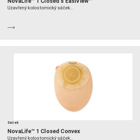
NovaLife™ 1 Closed s EasiView™
Uzavřený kolostomický sáček...
Dozvědět se více
Sáček
NovaLife™ 1 Closed Convex
Uzavřený kolostomický sáček...