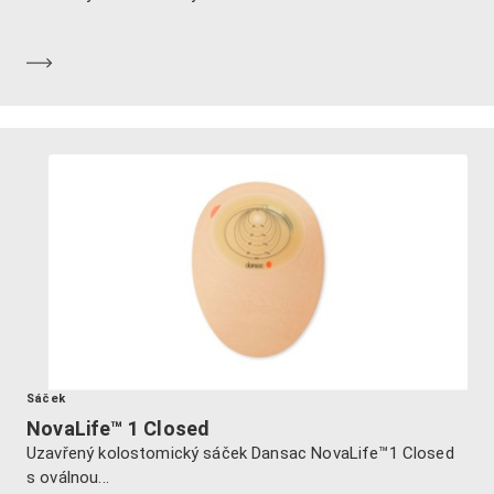
Dozvědět se více
Sáček
NovaLife™ 1 Closed
Uzavřený kolostomický sáček Dansac NovaLife™1 Closed
s oválnou...