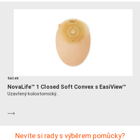
Sáček
NovaLife™ 1 Closed Soft Convex s EasiView™
Uzavřený kolostomický...
Dozvědět se více
Nevíte si rady s výběrem pomůcky?