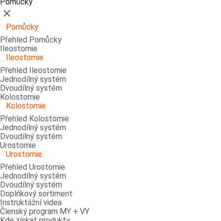
Pomůcky
Zavřít
Pomůcky
Přehled Pomůcky
Ileostomie
Ileostomie
Přehled Ileostomie
Jednodílný systém
Dvoudílný systém
Kolostomie
Kolostomie
Přehled Kolostomie
Jednodílný systém
Dvoudílný systém
Urostomie
Urostomie
Přehled Urostomie
Jednodílný systém
Dvoudílný systém
Doplňkový sortiment
Instruktážní videa
Členský program MY + VY
Kde získat produkty