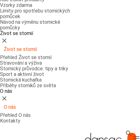
Vzorky zdarma
Limity pro spotřebu stomických
pomůcek
Návod na výměnu stomické
pomůcky
Život se stomií
Zavřít
Život se stomií
Přehled Život se stomií
Stravování a výživa
Stomický průvodce: tipy a triky
Sport a aktivní život
Stomická kuchařka
Příběhy stomiků ze světa
O nás
Zavřít
O nás
Přehled O nás
Kontakty
Hledat
T