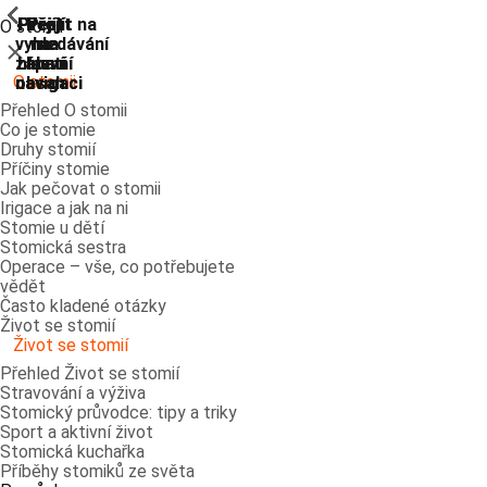
ShowPrevious
ShowPrevious
ShowPrevious
ShowPrevious
ShowPrevious
ShowPrevious
ShowPrevious
ShowPrevious
Přejít
Přejít
Přejít
Přejít
Přejít na
O stomii
vyhledávání
na
na
na
na
Zavřít
zápatí
hlavní
hlavní
hlavní
O stomii
navigaci
navigaci
obsah
Přehled O stomii
Co je stomie
Druhy stomií
Příčiny stomie
Jak pečovat o stomii
Irigace a jak na ni
Stomie u dětí
Stomická sestra
Operace – vše, co potřebujete
vědět
Často kladené otázky
Život se stomií
Život se stomií
Přehled Život se stomií
Stravování a výživa
Stomický průvodce: tipy a triky
Sport a aktivní život
Stomická kuchařka
Příběhy stomiků ze světa