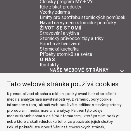
Členský program MY + VY
Kde získat produkty
Vzorky zdarma
Limity pro spotřebu stomických pomůcek
Návod na výměnu stomické pomůcky
ŽIVOT SE STOMIÍ
Stravování a výživa
Stomický průvodce: tipy a triky
Sport a aktivní život
Stomická kuchařka
Příběhy stomiků ze světa
O NÁS
Kontakty
NAŠE WEBOVÉ STRÁNKY
O STOMII
Tato webová stránka používá cookies
POMŮCKY
ŽIVOT SE STOMIÍ
K personalizaci obsahu a reklam, poskytování funkcí sociálních
médií a analýze naší návštěvnosti využívámesoubory cookie.
O NÁS
Informace o tom, jak náš web používáte, sdílíme se svýmipartnery
pro sociální média, inzerci a analýzy. Partneři tyto údaje
Facebook
mohouzkombinovat s dalšími informacemi, které jste jim poskytli
nebo které získali vdůsledku toho, že používáte jejich služby.
Instagram
Pokud pokračujete v používání našichwebových stránek,