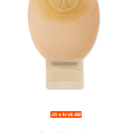
Jít o krok dál