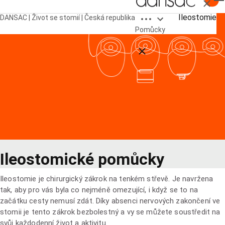
Zavřít
Open breadcrumbs
Ileostomie
DANSAC | Život se stomií | Česká republika
Pomůcky
Close breadcrumbs
Ileostomické pomůcky
Ileostomie je chirurgický zákrok na tenkém střevě. Je navržena
tak, aby pro vás byla co nejméně omezující, i když se to na
začátku cesty nemusí zdát. Díky absenci nervových zakončení ve
stomii je tento zákrok bezbolestný a vy se můžete soustředit na
svůj každodenní život a aktivitu.