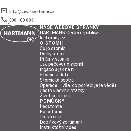
info@
zivotsestomii.cz
800 100 083
NAŠE WEBOVÉ STRÁNKY
HARTMANN Česká republika
lecbarany.cz
O STOMII
Co je stomie
Druhy stomií
Příčiny stomie
Jak pečovat o stomii
Irigace a jak na ni
Stomie u dětí
Stomická sestra
Operace – vše, co potřebujete vědět
Často kladené otázky
Život se stomií
POMŮCKY
Ileostomie
Kolostomie
Urostomie
Doplňkový sortiment
Instruktážní videa