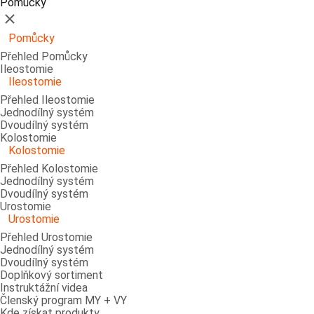
Pomůcky
Zavřít
Pomůcky
Přehled Pomůcky
Ileostomie
Ileostomie
Přehled Ileostomie
Jednodílný systém
Dvoudílný systém
Kolostomie
Kolostomie
Přehled Kolostomie
Jednodílný systém
Dvoudílný systém
Urostomie
Urostomie
Přehled Urostomie
Jednodílný systém
Dvoudílný systém
Doplňkový sortiment
Instruktážní videa
Členský program MY + VY
Kde získat produkty