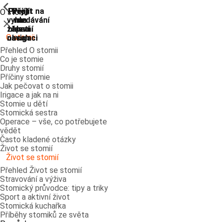
ShowPrevious
ShowPrevious
ShowPrevious
ShowPrevious
ShowPrevious
ShowPrevious
ShowPrevious
ShowPrevious
Přejít
Přejít
Přejít
Přejít
Přejít na
O stomii
vyhledávání
na
na
na
na
Zavřít
zápatí
hlavní
hlavní
hlavní
O stomii
navigaci
navigaci
obsah
Přehled O stomii
Co je stomie
Druhy stomií
Příčiny stomie
Jak pečovat o stomii
Irigace a jak na ni
Stomie u dětí
Stomická sestra
Operace – vše, co potřebujete
vědět
Často kladené otázky
Život se stomií
Život se stomií
Přehled Život se stomií
Stravování a výživa
Stomický průvodce: tipy a triky
Sport a aktivní život
Stomická kuchařka
Příběhy stomiků ze světa