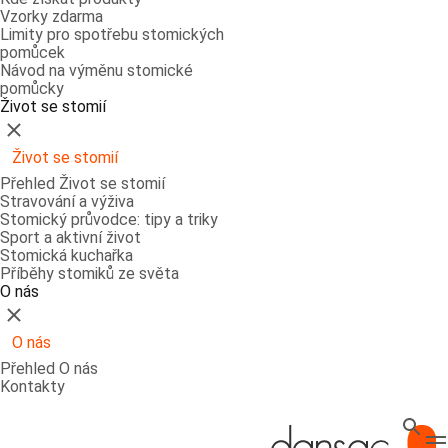
Vzorky zdarma
Limity pro spotřebu stomických
pomůcek
Návod na výměnu stomické
pomůcky
Život se stomií
Zavřít
Život se stomií
Přehled Život se stomií
Stravování a výživa
Stomický průvodce: tipy a triky
Sport a aktivní život
Stomická kuchařka
Příběhy stomiků ze světa
O nás
Zavřít
O nás
Přehled O nás
Kontakty
Hledat
T