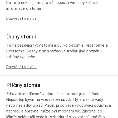
Do této sekce jsme pro vás sepsali všechny klíčové
informace o stomii.
Dozvědět se více
Druhy stomií
Tři nejběžnější typy stomií jsou: kolostomie, ileostomie a
urostomie. Každý z nich vyžaduje trošku jiné poznání i
odlišný typ péče.
Dozvědět se více
Příčiny stomie
Zdravotních důvodů vedoucích ke stomii je celá řada.
Nejčastěji bývají na vině rakovina, záněty, vrozené vady
nebo následky úrazů. Příčin, proč vaše vylučovací soustava
nepracuje správně, může být mnohem víc. Zjistěte, co
lékaře nejčastěji vede k rozhodnutí o vytvoření umělého