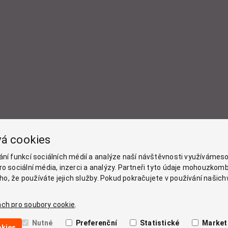
vá cookies
ání funkcí sociálních médií a analýze naší návštěvnosti využívámeso
o sociální média, inzerci a analýzy. Partneři tyto údaje mohouzkomb
toho, že používáte jejich služby. Pokud pokračujete v používání naši
Zásady používání cookies
ch pro soubory cookie
.
Zásady zpracování osobních údajů
Impressum
Nutné
Preferenční
Statistické
Market
okies