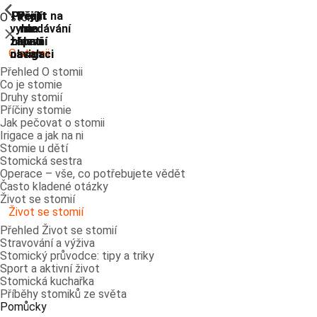
ShowPrevious
ShowPrevious
ShowPrevious
ShowPrevious
ShowPrevious
ShowPrevious
ShowPrevious
ShowPrevious
Přejít
Přejít
Přejít
Přejít
Přejít na
O stomii
vyhledávání
na
na
na
na
Zavřít
zápatí
hlavní
hlavní
hlavní
O stomii
navigaci
navigaci
obsah
Přehled O stomii
Co je stomie
Druhy stomií
Příčiny stomie
Jak pečovat o stomii
Irigace a jak na ni
Stomie u dětí
Stomická sestra
Operace – vše, co potřebujete vědět
Často kladené otázky
Život se stomií
Život se stomií
Přehled Život se stomií
Stravování a výživa
Stomický průvodce: tipy a triky
Sport a aktivní život
Stomická kuchařka
Příběhy stomiků ze světa
Pomůcky