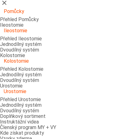
Zavřít
Pomůcky
Přehled Pomůcky
Ileostomie
Ileostomie
Přehled Ileostomie
Jednodílný systém
Dvoudílný systém
Kolostomie
Kolostomie
Přehled Kolostomie
Jednodílný systém
Dvoudílný systém
Urostomie
Urostomie
Přehled Urostomie
Jednodílný systém
Dvoudílný systém
Doplňkový sortiment
Instruktážní videa
Členský program MY + VY
Kde získat produkty
Vzorky zdarma