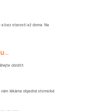
 a bez starostí až doma. Na
ru…
hejte obrátit.
u vám lékárna objedná stomické