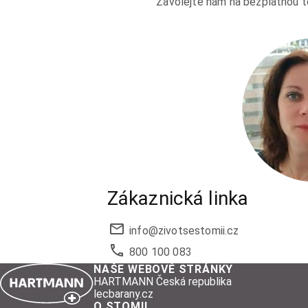
Zavolejte nám na bezplatnou 
Zákaznická linka
info@
zivotsestomii.cz
800 100 083
NAŠE WEBOVÉ STRÁNKY
HARTMANN Česká republika
lecbarany.cz
O STOMII