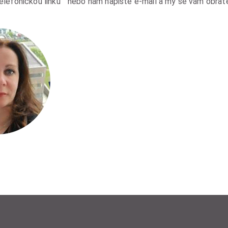
telefonickou linku nebo nám napište e-mail a my se vám obra