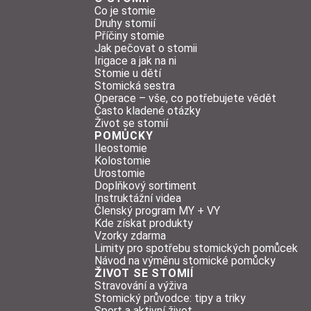
Co je stomie
Druhy stomií
Příčiny stomie
Jak pečovat o stomii
Irigace a jak na ni
Stomie u dětí
Stomická sestra
Operace – vše, co potřebujete vědět
Často kladené otázky
Život se stomií
POMŮCKY
Ileostomie
Kolostomie
Urostomie
Doplňkový sortiment
Instruktážní videa
Členský program MY + VY
Kde získat produkty
Vzorky zdarma
Limity pro spotřebu stomických pomůcek
Návod na výměnu stomické pomůcky
ŽIVOT SE STOMIÍ
Stravování a výživa
Stomický průvodce: tipy a triky
Sport a aktivní život