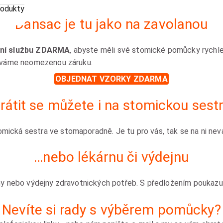
rodukty
Dansac je tu jako na zavolanou
ýrní službu ZDARMA
, abyste měli své stomické pomůcky rychle
dáváme neomezenou záruku.
OBJEDNAT VZORKY ZDARMA
rátit se můžete i na stomickou sest
ická sestra ve stomaporadně. Je tu pro vás, tak se na ni nevá
…nebo lékárnu či výdejnu
rny nebo výdejny zdravotnických potřeb. S předložením poukaz
Nevíte si rady s výběrem pomůcky?