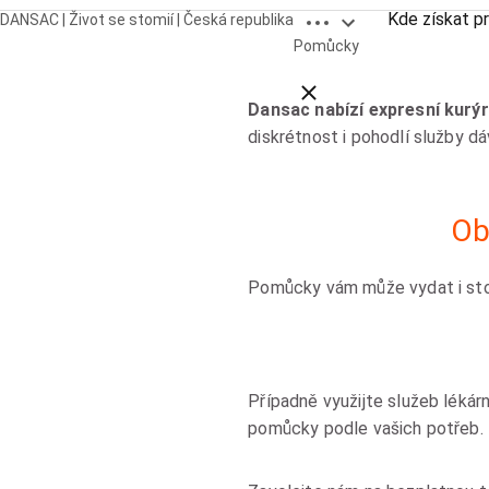
Open breadcrumbs
Kde získat p
DANSAC | Život se stomií | Česká republika
Pomůcky
Close breadcrumbs
Dansac nabízí expresní kur
diskrétnost i pohodlí služby 
Ob
Pomůcky vám může vydat i stom
Případně využijte služeb léká
pomůcky podle vašich potřeb.