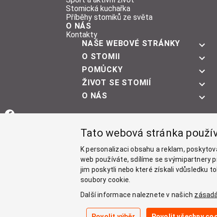
Stomická kuchařka
Příběhy stomiků ze světa
O NÁS
Kontakty
NAŠE WEBOVÉ STRÁNKY
O STOMII
POMŮCKY
ŽIVOT SE STOMIÍ
O NÁS
Facebook
Tato webová stránka použí
Instagram
K personalizaci obsahu a reklam, poskytov
YouTube
web používáte, sdílíme se svýmipartnery pr
jim poskytli nebo které získali vdůsledku 
LinkedIn
soubory cookie.
Další informace naleznete v našich
zásadá
Povolit výběr
Povolit všechny co