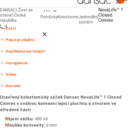
Zavřít
Open breadcrumbs
NovaLife™ 1
DANSAC | Život se
NovaLife™ 1 Closed Convex
Closed
stomií | Česká
Pomůcky
Kolostomie
Jednodílný
Convex
republika
systém
Začít
Close breadcrumbs
Popis produktu
Doplňkový sortiment
Fotogalerie
Video
Kontakt
Uzavřený kolostomický sáček Dansac NovaLife™ 1 Closed
Convex s oválnou konvexní lepicí plochou a otvorem ve
středové části
Objem sáčku:
430 ml
Hloubka konvexity:
6 mm