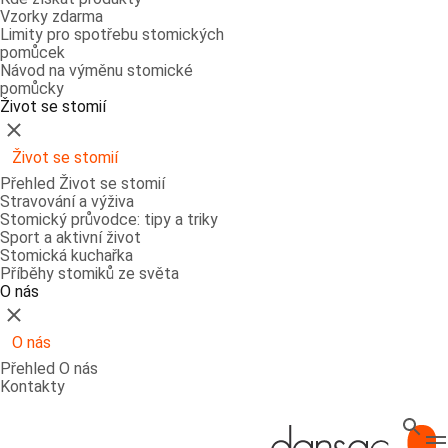
Vzorky zdarma
Limity pro spotřebu stomických
pomůcek
Návod na výměnu stomické
pomůcky
Život se stomií
Zavřít
Život se stomií
Přehled Život se stomií
Stravování a výživa
Stomický průvodce: tipy a triky
Sport a aktivní život
Stomická kuchařka
Příběhy stomiků ze světa
O nás
Zavřít
O nás
Přehled O nás
Kontakty
Hledat
T