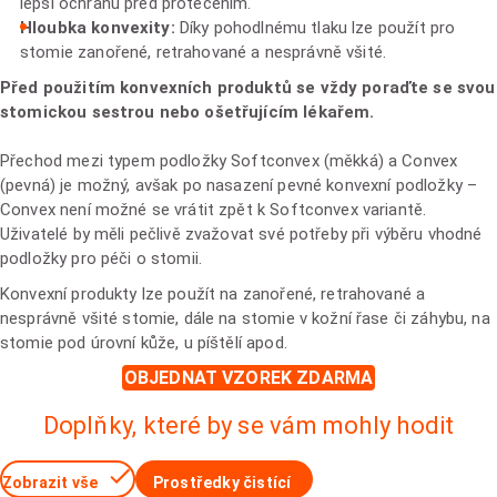
lepší ochranu před protečením.
Hloubka konvexity:
Díky pohodlnému tlaku lze použít pro
stomie zanořené, retrahované a nesprávně všité.
Před použitím konvexních produktů se vždy poraďte se svou
stomickou sestrou nebo ošetřujícím lékařem.
Přechod mezi typem podložky Softconvex (měkká) a Convex
(pevná) je možný, avšak po nasazení pevné konvexní podložky –
Convex není možné se vrátit zpět k Softconvex variantě.
Uživatelé by měli pečlivě zvažovat své potřeby při výběru vhodné
podložky pro péči o stomii.
Konvexní produkty lze použít na zanořené, retrahované a
nesprávně všité stomie, dále na stomie v kožní řase či záhybu, na
stomie pod úrovní kůže, u píštělí apod.
OBJEDNAT VZOREK ZDARMA
Doplňky, které by se vám mohly hodit
Zobrazit vše
Prostředky čistící