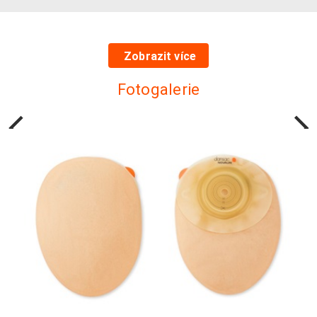
Zobrazit více
Fotogalerie
Předchozí
Další