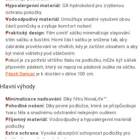
Hypoalergenní materiál:
GX-hydrokoloid pro zvýšenou
ochranu pokožky.
Vodoodpudivý materiál:
Umožňuje snadné vysušení obou
částí pomůcky a zvyšuje komfort nošení.
Praktický design:
Film uvnitř sáčku minimalizuje slepování
stěn sáčku a šustění. Horní část sáčku je snížena tak, aby
zabránila prověšování ve chvílích, kdy je zatížen obsahem a aby
byl méně viditelný pod oblečením.
Pokud je za potřebí většího tlaku na podložku, může být sáček
připevněn páskem, který se napojí na pásková ouška na sáčku.
Pásek Dansac
je k dostání v délce 100 cm.
Hlavní výhody
Minimalizace nadouvání:
Díky filtru NovaLife™.
Pohodlné nošení:
Díky pevné podložce, která se přizpůsobuje
tvaru těla a snadnému odstranění nelepivým ouškem.
Příjemný materiál:
Vodoodpudivý a hypoalergenní materiál
podložky.
Extra ochrana:
Vysoká absorpční schopnost podložky pro