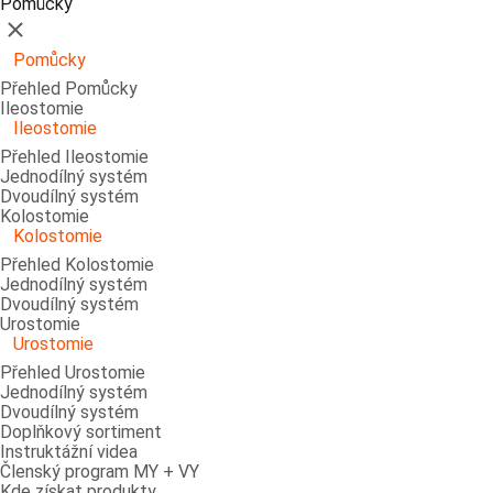
Pomůcky
Zavřít
Pomůcky
Přehled Pomůcky
Ileostomie
Ileostomie
Přehled Ileostomie
Jednodílný systém
Dvoudílný systém
Kolostomie
Kolostomie
Přehled Kolostomie
Jednodílný systém
Dvoudílný systém
Urostomie
Urostomie
Přehled Urostomie
Jednodílný systém
Dvoudílný systém
Doplňkový sortiment
Instruktážní videa
Členský program MY + VY
Kde získat produkty