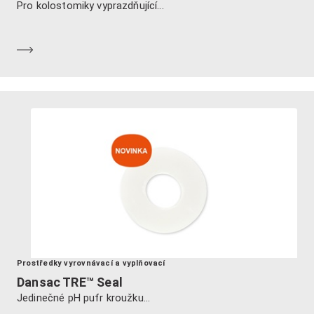
Pro kolostomiky vyprazdňující...
Dozvědět se více
Prostředky vyrovnávací a vyplňovací
Dansac TRE™ Seal
Jedinečné pH pufr kroužku...