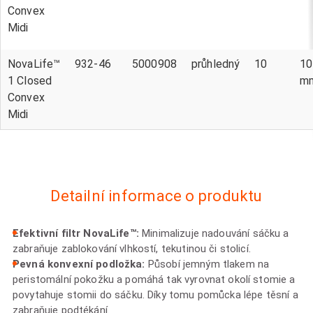
Convex
Midi
NovaLife™
932-46
5000908
průhledný
10
10
1 Closed
m
Convex
Midi
Detailní informace o produktu
Efektivní filtr NovaLife™:
Minimalizuje nadouvání sáčku a
zabraňuje zablokování vlhkostí, tekutinou či stolicí.
Pevná konvexní podložka:
Působí jemným tlakem na
peristomální pokožku a pomáhá tak vyrovnat okolí stomie a
povytahuje stomii do sáčku. Díky tomu pomůcka lépe těsní a
zabraňuje podtékání.