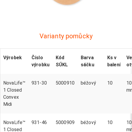
Varianty pomůcky
Výrobek
Číslo
Kód
Barva
Ks v
Ve
výrobku
SÚKL
sáčku
balení
ot
NovaLife™
931-30
5000910
béžový
10
10
1 Closed
m
Convex
Midi
NovaLife™
931-46
5000909
béžový
10
10
1 Closed
m