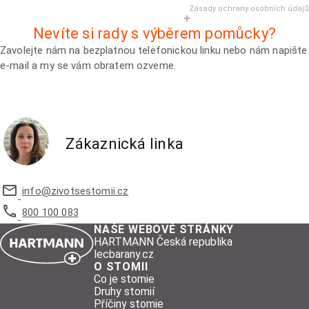
Zásady ochrany osobních údajů
Nevíte si rady s výběrem pomůcky?
Zavolejte nám na bezplatnou telefonickou linku nebo nám napište
e-mail a my se vám obratem ozveme.
Zákaznická linka
info@
zivotsestomii.cz
800 100 083
NAŠE WEBOVÉ STRÁNKY
HARTMANN Česká republika
lecbarany.cz
O STOMII
Co je stomie
Druhy stomií
Příčiny stomie