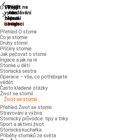
ShowPrevious
ShowPrevious
ShowPrevious
ShowPrevious
ShowPrevious
ShowPrevious
ShowPrevious
ShowPrevious
Přejít
Přejít
Přejít
Přejít
Přejít na
O stomii
vyhledávání
na
na
na
na
Zavřít
zápatí
hlavní
hlavní
hlavní
O stomii
navigaci
navigaci
obsah
Přehled O stomii
Co je stomie
Druhy stomií
Příčiny stomie
Jak pečovat o stomii
Irigace a jak na ni
Stomie u dětí
Stomická sestra
Operace – vše, co potřebujete
vědět
Často kladené otázky
Život se stomií
Život se stomií
Přehled Život se stomií
Stravování a výživa
Stomický průvodce: tipy a triky
Sport a aktivní život
Stomická kuchařka
Příběhy stomiků ze světa