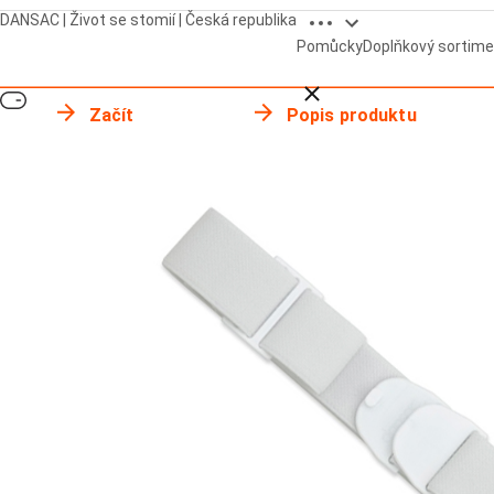
Open breadcrumbs
DANSAC | Život se stomií | Česká republika
Pomůcky
Doplňkový sortime
Close breadcrumbs
Začít
Popis produktu