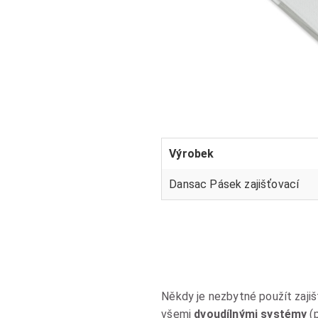
Výrobek
Dansac Pásek zajišťovací
Někdy je nezbytné použít zaji
všemi
dvoudílnými systémy
(p