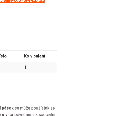
NAT VZOREK ZDARMA
íslo
Ks v balení
1
í pásek
se může použít jak se
témy
(připevněním na speciální