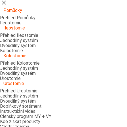
Zavřít
Pomůcky
Přehled Pomůcky
Ileostomie
Ileostomie
Přehled Ileostomie
Jednodílný systém
Dvoudílný systém
Kolostomie
Kolostomie
Přehled Kolostomie
Jednodílný systém
Dvoudílný systém
Urostomie
Urostomie
Přehled Urostomie
Jednodílný systém
Dvoudílný systém
Doplňkový sortiment
Instruktážní videa
Členský program MY + VY
Kde získat produkty
Vzorky zdarma