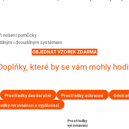
ři nošení pomůcky.
dílným i dvoudílným systémem.
OBJEDNAT VZOREK ZDARMA
Doplňky, které by se vám mohly hodi
Prostředky deodorační
Prostředky ochranné
Odstraň
edky vyrovnávací a vyplňovací
Prostředky
vyrovnávací