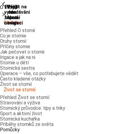
ShowPrevious
ShowPrevious
ShowPrevious
ShowPrevious
ShowPrevious
ShowPrevious
ShowPrevious
ShowPrevious
Přejít
Přejít
Přejít
Přejít
Přejít na
O stomii
vyhledávání
na
na
na
na
Zavřít
zápatí
hlavní
hlavní
hlavní
O stomii
navigaci
navigaci
obsah
Přehled O stomii
Co je stomie
Druhy stomií
Příčiny stomie
Jak pečovat o stomii
Irigace a jak na ni
Stomie u dětí
Stomická sestra
Operace – vše, co potřebujete vědět
Často kladené otázky
Život se stomií
Život se stomií
Přehled Život se stomií
Stravování a výživa
Stomický průvodce: tipy a triky
Sport a aktivní život
Stomická kuchařka
Příběhy stomiků ze světa
Pomůcky