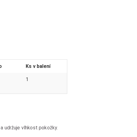
o
Ks v balení
1
 a udržuje vlhkost pokožky.