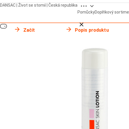
Open breadcrumbs
DANSAC | Život se stomií | Česká republika
Pomůcky
Doplňkový sortime
Close breadcrumbs
Začít
Popis produktu