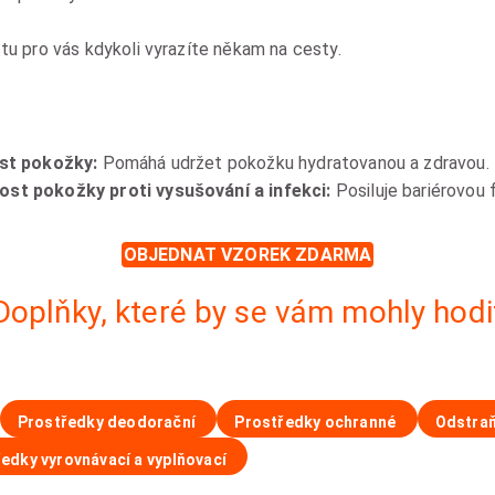
tu pro vás kdykoli vyrazíte někam na cesty.
ost pokožky:
Pomáhá udržet pokožku hydratovanou a zdravou.
ost pokožky proti vysušování a infekci:
Posiluje bariérovou f
OBJEDNAT VZOREK ZDARMA
Doplňky, které by se vám mohly hodi
Prostředky deodorační
Prostředky ochranné
Odstraň
edky vyrovnávací a vyplňovací