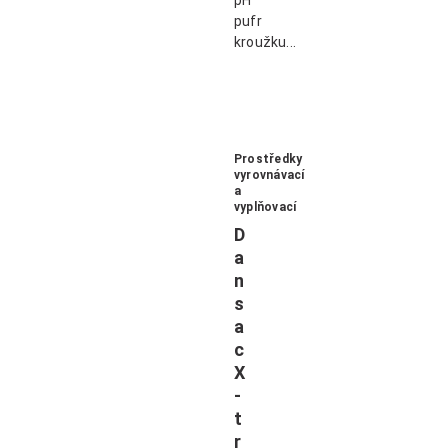
pH
pufr
kroužku...
Dozvědět se více
Prostředky
vyrovnávací
a
vyplňovací
D
a
n
s
a
c
X
-
t
r