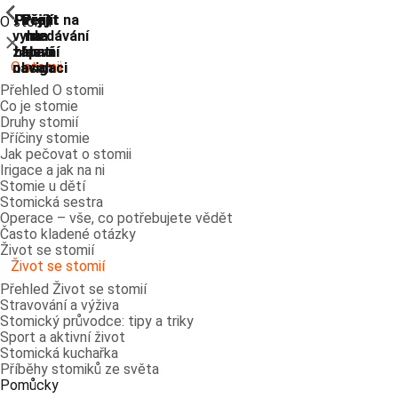
ShowPrevious
ShowPrevious
ShowPrevious
ShowPrevious
ShowPrevious
ShowPrevious
ShowPrevious
ShowPrevious
Přejít
Přejít
Přejít
Přejít
Přejít na
O stomii
vyhledávání
na
na
na
na
Zavřít
zápatí
hlavní
hlavní
hlavní
O stomii
navigaci
navigaci
obsah
Přehled O stomii
Co je stomie
Druhy stomií
Příčiny stomie
Jak pečovat o stomii
Irigace a jak na ni
Stomie u dětí
Stomická sestra
Operace – vše, co potřebujete vědět
Často kladené otázky
Život se stomií
Život se stomií
Přehled Život se stomií
Stravování a výživa
Stomický průvodce: tipy a triky
Sport a aktivní život
Stomická kuchařka
Příběhy stomiků ze světa
Pomůcky