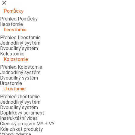
Zavřít
Pomůcky
Přehled Pomůcky
Ileostomie
Ileostomie
Přehled Ileostomie
Jednodílný systém
Dvoudílný systém
Kolostomie
Kolostomie
Přehled Kolostomie
Jednodílný systém
Dvoudílný systém
Urostomie
Urostomie
Přehled Urostomie
Jednodílný systém
Dvoudílný systém
Doplňkový sortiment
Instruktážní videa
Členský program MY + VY
Kde získat produkty
Vzorky zdarma