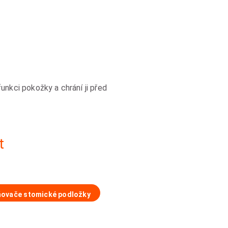
unkci pokožky a chrání ji před
t
ovače stomické podložky