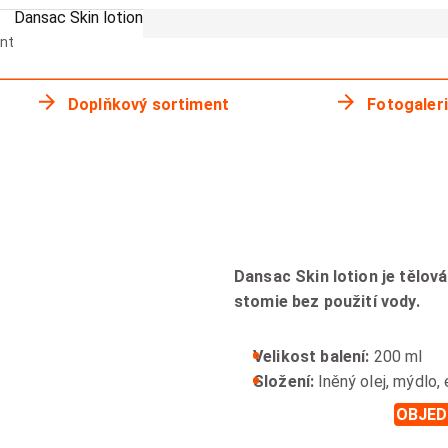
Dansac Skin lotion
nt
Doplňkový sortiment
Fotogaler
Dansac Skin lotion je tělov
stomie bez použití vody.
Velikost balení:
200 ml
Složení:
lněný olej, mýdlo,
OBJED