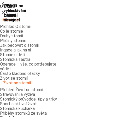
ShowPrevious
ShowPrevious
ShowPrevious
ShowPrevious
ShowPrevious
ShowPrevious
ShowPrevious
ShowPrevious
Přejít
Přejít
Přejít
Přejít
Přejít na
O stomii
vyhledávání
na
na
na
na
Zavřít
zápatí
hlavní
hlavní
hlavní
O stomii
navigaci
navigaci
obsah
Přehled O stomii
Co je stomie
Druhy stomií
Příčiny stomie
Jak pečovat o stomii
Irigace a jak na ni
Stomie u dětí
Stomická sestra
Operace – vše, co potřebujete
vědět
Často kladené otázky
Život se stomií
Život se stomií
Přehled Život se stomií
Stravování a výživa
Stomický průvodce: tipy a triky
Sport a aktivní život
Stomická kuchařka
Příběhy stomiků ze světa