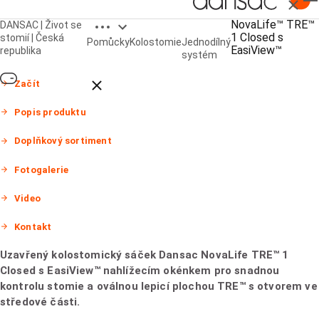
Zavřít
Open breadcrumbs
NovaLife™ TRE™
DANSAC | Život se
NovaLife TRE™ 1 Closed
1 Closed s
stomií | Česká
Pomůcky
Kolostomie
Jednodílný
s EasiView™ nahlížecím okénkem
EasiView™
republika
systém
Close breadcrumbs
Začít
Popis produktu
Doplňkový sortiment
Fotogalerie
Video
Kontakt
Uzavřený kolostomický sáček Dansac NovaLife TRE™ 1
Closed s EasiView™ nahlížecím okénkem pro snadnou
kontrolu stomie a oválnou lepicí plochou TRE™ s otvorem ve
středové části.