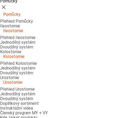
Pomůcky
Zavřít
Pomůcky
Přehled Pomůcky
Ileostomie
Ileostomie
Přehled Ileostomie
Jednodílný systém
Dvoudílný systém
Kolostomie
Kolostomie
Přehled Kolostomie
Jednodílný systém
Dvoudílný systém
Urostomie
Urostomie
Přehled Urostomie
Jednodílný systém
Dvoudílný systém
Doplňkový sortiment
Instruktážní videa
Členský program MY + VY
Kde získat produkty