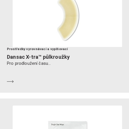
Prostředky vyrovnávací a vyplňovací
Dansac X-tra™ půlkroužky
Pro prodloužení času...
Dozvědět se více