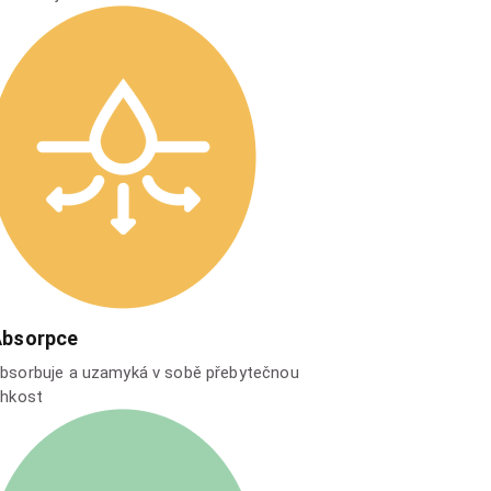
Absorpce
bsorbuje a uzamyká v sobě přebytečnou
lhkost