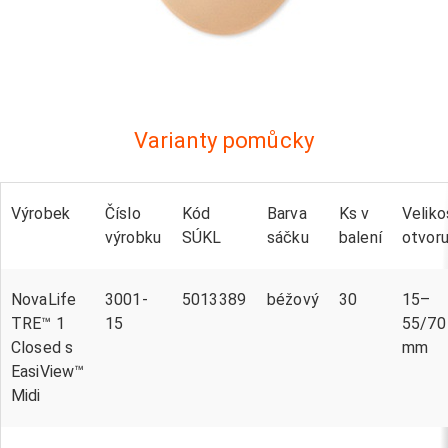
Varianty pomůcky
Výrobek
Číslo
Kód
Barva
Ks v
Veliko
výrobku
SÚKL
sáčku
balení
otvor
NovaLife
3001-
5013389
béžový
30
15–
TRE™ 1
15
55/70
Closed s
mm
EasiView™
Midi