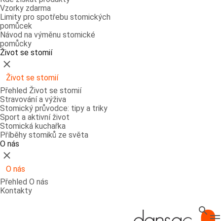
Vzorky zdarma
Limity pro spotřebu stomických
pomůcek
Návod na výměnu stomické
pomůcky
Život se stomií
Zavřít
Život se stomií
Přehled Život se stomií
Stravování a výživa
Stomický průvodce: tipy a triky
Sport a aktivní život
Stomická kuchařka
Příběhy stomiků ze světa
O nás
Zavřít
O nás
Přehled O nás
Kontakty
Hledat
T