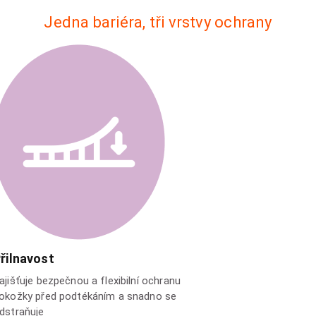
Jedna bariéra, tři vrstvy ochrany
řilnavost
ajišťuje bezpečnou a flexibilní ochranu
okožky před podtékáním a snadno se
dstraňuje