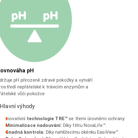
Rovnováha pH
držuje pH přirozeně zdravé pokožky a vytváří
rostředí nepřátelské k trávicím enzymům a
řátelské vůči pokožce
Hlavní výhody
Inovativní
technologie TRE™
se třemi úrovněmi ochrany.
Minimalizace nadouvání:
Díky filtru NovaLife™.
Snadná kontrola:
Díky nahlížecímu okénku EasiView™.