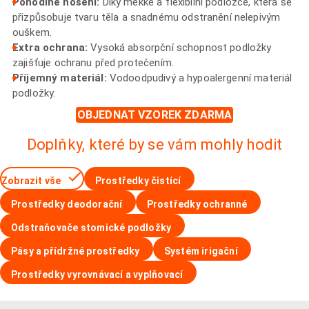
Pohodlné nošení:
Díky měkké a flexibilní podložce, která se
přizpůsobuje tvaru těla a snadnému odstranění nelepivým
ouškem.
Extra ochrana:
Vysoká absorpční schopnost podložky
zajišťuje ochranu před protečením.
Příjemný materiál:
Vodoodpudivý a hypoalergenní materiál
podložky.
OBJEDNAT VZOREK ZDARMA
Doplňky, které by se vám mohly hodit
Zobrazit vše
Prostředky čistící
Prostředky deodorační
Prostředky ochranné
Odstraňovače stomické podložky
Pásy a přídržné prostředky
Systém irigační
Prostředky vyrovnávací a vyplňovací