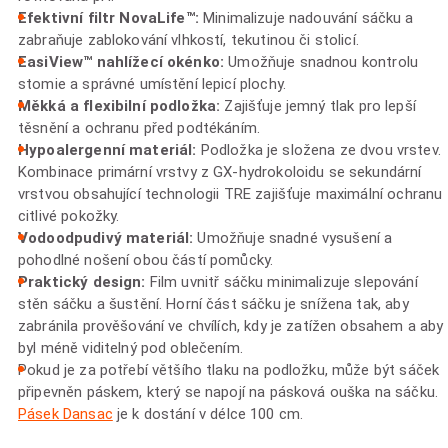
Efektivní filtr NovaLife™:
Minimalizuje nadouvání sáčku a
zabraňuje zablokování vlhkostí, tekutinou či stolicí.
EasiView™ nahlížecí okénko:
Umožňuje snadnou kontrolu
stomie a správné umístění lepicí plochy.
Měkká a flexibilní podložka:
Zajišťuje jemný tlak pro lepší
těsnění a ochranu před podtékáním.
Hypoalergenní materiál:
Podložka je složena ze dvou vrstev.
Kombinace primární vrstvy z GX-hydrokoloidu se sekundární
vrstvou obsahující technologii TRE zajišťuje maximální ochranu
citlivé pokožky.
Vodoodpudivý materiál:
Umožňuje snadné vysušení a
pohodlné nošení obou částí pomůcky.
Praktický design:
Film uvnitř sáčku minimalizuje slepování
stěn sáčku a šustění. Horní část sáčku je snížena tak, aby
zabránila prověšování ve chvílích, kdy je zatížen obsahem a aby
byl méně viditelný pod oblečením.
Pokud je za potřebí většího tlaku na podložku, může být sáček
připevněn páskem, který se napojí na pásková ouška na sáčku.
Pásek Dansac
je k dostání v délce 100 cm.