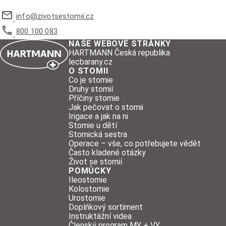
info@
zivotsestomii.cz
800 100 083
NAŠE WEBOVÉ STRÁNKY
HARTMANN Česká republika
lecbarany.cz
O STOMII
Co je stomie
Druhy stomií
Příčiny stomie
Jak pečovat o stomii
Irigace a jak na ni
Stomie u dětí
Stomická sestra
Operace – vše, co potřebujete vědět
Často kladené otázky
Život se stomií
POMŮCKY
Ileostomie
Kolostomie
Urostomie
Doplňkový sortiment
Instruktážní videa
Členský program MY + VY