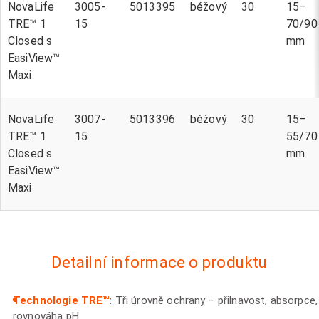
NovaLife
3005-
5013395
béžový
30
15–
TRE™ 1
15
70/90
Closed s
mm
EasiView™
Maxi
NovaLife
3007-
5013396
béžový
30
15–
TRE™ 1
15
55/70
Closed s
mm
EasiView™
Maxi
Detailní informace o produktu
Technologie TRE™
:
Tři úrovně ochrany – přilnavost, absorpce,
rovnováha pH.