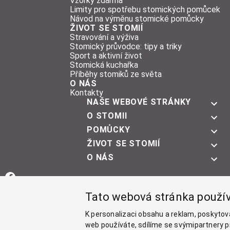
Vzorky zdarma
Limity pro spotřebu stomických pomůcek
Návod na výměnu stomické pomůcky
ŽIVOT SE STOMIÍ
Stravování a výživa
Stomický průvodce: tipy a triky
Sport a aktivní život
Stomická kuchařka
Příběhy stomiků ze světa
O NÁS
Kontakty
NAŠE WEBOVÉ STRÁNKY
O STOMII
POMŮCKY
ŽIVOT SE STOMIÍ
O NÁS
Facebook
Tato webová stránka použí
Instagram
K personalizaci obsahu a reklam, poskytov
YouTube
web používáte, sdílíme se svýmipartnery pr