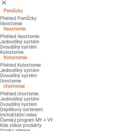
Zavřít
Pomůcky
Přehled Pomůcky
Ileostomie
Ileostomie
Přehled Ileostomie
Jednodílný systém
Dvoudílný systém
Kolostomie
Kolostomie
Přehled Kolostomie
Jednodílný systém
Dvoudílný systém
Urostomie
Urostomie
Přehled Urostomie
Jednodílný systém
Dvoudílný systém
Doplňkový sortiment
Instruktážní videa
Členský program MY + VY
Kde získat produkty
Vzorky zdarma