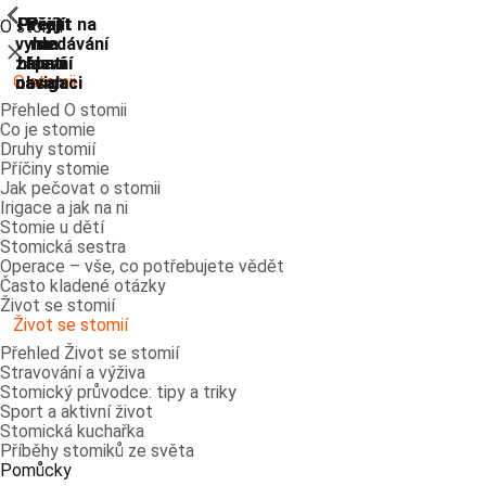
ShowPrevious
ShowPrevious
ShowPrevious
ShowPrevious
ShowPrevious
ShowPrevious
ShowPrevious
ShowPrevious
Přejít
Přejít
Přejít
Přejít
Přejít na
O stomii
vyhledávání
na
na
na
na
Zavřít
zápatí
hlavní
hlavní
hlavní
O stomii
navigaci
navigaci
obsah
Přehled O stomii
Co je stomie
Druhy stomií
Příčiny stomie
Jak pečovat o stomii
Irigace a jak na ni
Stomie u dětí
Stomická sestra
Operace – vše, co potřebujete vědět
Často kladené otázky
Život se stomií
Život se stomií
Přehled Život se stomií
Stravování a výživa
Stomický průvodce: tipy a triky
Sport a aktivní život
Stomická kuchařka
Příběhy stomiků ze světa
Pomůcky