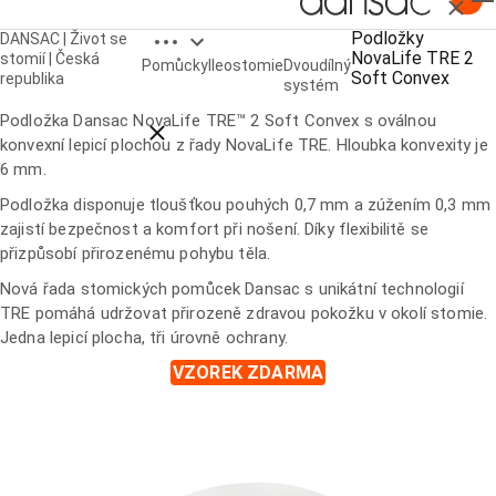
Zavřít
Open breadcrumbs
Podložky
DANSAC | Život se
NovaLife TRE 2
Podložky NovaLife TRE™ 2 Soft Convex
stomií | Česká
Pomůcky
Ileostomie
Dvoudílný
Soft Convex
republika
systém
Podložka Dansac NovaLife TRE™ 2 Soft Convex s oválnou
Close breadcrumbs
konvexní lepicí plochou z řady NovaLife TRE. Hloubka konvexity je
6 mm.
Podložka disponuje tloušťkou pouhých 0,7 mm a zúžením 0,3 mm
zajistí bezpečnost a komfort při nošení. Díky flexibilitě se
přizpůsobí přirozenému pohybu těla.
Nová řada stomických pomůcek Dansac s unikátní technologií
TRE pomáhá udržovat přirozeně zdravou pokožku v okolí stomie.
Jedna lepicí plocha, tři úrovně ochrany.
VZOREK ZDARMA