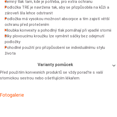
Jemný tlak tam, kde je potřeba, pro extra ochranu
Podložka TRE je navržena tak, aby se přizpůsobila na kůži a
zároveň šla lehce odstranit
Podložka má vysokou možnost absorpce a tím zajistí větší
ochranu před protečením
Hloubka konvexity a pohodlný tlak pomáhají při vpadlé stomii
Díky plovoucímu kroužku lze vyměnit sáčky bez odejmutí
podložky
Pohodlné použití pro přizpůsobení se individuálnímu stylu
života
Varianty pomůcek
Před použitím konvexních produktů se vždy poraďte s vaší
stomickou sestrou nebo ošetřujícím lékařem.
Fotogalerie