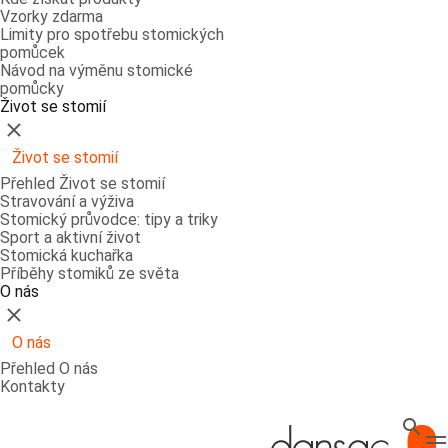
Vzorky zdarma
Limity pro spotřebu stomických
pomůcek
Návod na výměnu stomické
pomůcky
Život se stomií
Zavřít
Život se stomií
Přehled Život se stomií
Stravování a výživa
Stomický průvodce: tipy a triky
Sport a aktivní život
Stomická kuchařka
Příběhy stomiků ze světa
O nás
Zavřít
O nás
Přehled O nás
Kontakty
Hledat
T