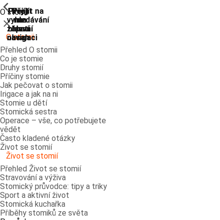
ShowPrevious
ShowPrevious
ShowPrevious
ShowPrevious
ShowPrevious
ShowPrevious
ShowPrevious
ShowPrevious
Přejít
Přejít
Přejít
Přejít
Přejít na
O stomii
vyhledávání
na
na
na
na
Zavřít
zápatí
hlavní
hlavní
hlavní
O stomii
navigaci
navigaci
obsah
Přehled O stomii
Co je stomie
Druhy stomií
Příčiny stomie
Jak pečovat o stomii
Irigace a jak na ni
Stomie u dětí
Stomická sestra
Operace – vše, co potřebujete
vědět
Často kladené otázky
Život se stomií
Život se stomií
Přehled Život se stomií
Stravování a výživa
Stomický průvodce: tipy a triky
Sport a aktivní život
Stomická kuchařka
Příběhy stomiků ze světa