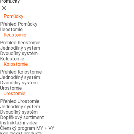
Pomůcky
Zavřít
Pomůcky
Přehled Pomůcky
Ileostomie
Ileostomie
Přehled Ileostomie
Jednodílný systém
Dvoudílný systém
Kolostomie
Kolostomie
Přehled Kolostomie
Jednodílný systém
Dvoudílný systém
Urostomie
Urostomie
Přehled Urostomie
Jednodílný systém
Dvoudílný systém
Doplňkový sortiment
Instruktážní videa
Členský program MY + VY
Kde získat produkty