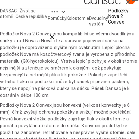
Zavřít
Open breadcrumbs
Podložky
DANSAC | Život se
Nova 2
Podložky Nova 2 Convex
stomií | Česká republika
Pomůcky
Kolostomie
Dvoudílný
Convex
systém
Podložky Nova 2 Convex jsou kompatibilní se všemi dvoudílnými
Close breadcrumbs
sáčky z řad Nova a NovaLife a správné připevnění sáčku na
podložku je doprovázeno slyšitelným cvaknutím. Lepicí plocha
podložek Nova má kosočtvercový tvar a je vyrobena z přírodního
materiálu (GX-hydrokoloidu). Vrstva lepicí plochy je v okolí stomie
nejsilnější a ztenčuje se směrem k okrajům, což poskytuje
bezpečnější a šetrnější přilnutí k pokožce. Pokud je zapotřebí
většího tlaku na podložku, může být sáček připevněn páskem,
který se napojí na pásková ouška na sáčku. Pásek Dansac je k
dostání v délce 100 cm.
Podložky Nova 2 Convex jsou konvexní (velikost konvexity je 6
mm), čímž zvyšují ochranu pokožky a snižují možné podtékání.
Pevná konvexní vložka podložky zajišťuje tlak v okolí stomie a
pomáhá povytáhnutí stomie do sáčku. Konvexní produtky lze
použít na zanořené, retrahované a nesprávně vyšité stomie, dále