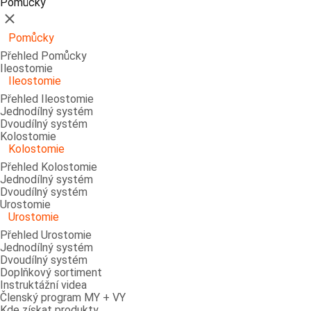
Pomůcky
Zavřít
Pomůcky
Přehled Pomůcky
Ileostomie
Ileostomie
Přehled Ileostomie
Jednodílný systém
Dvoudílný systém
Kolostomie
Kolostomie
Přehled Kolostomie
Jednodílný systém
Dvoudílný systém
Urostomie
Urostomie
Přehled Urostomie
Jednodílný systém
Dvoudílný systém
Doplňkový sortiment
Instruktážní videa
Členský program MY + VY
Kde získat produkty