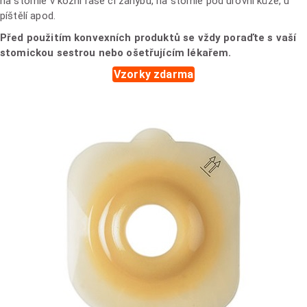
na stomie v kožní řase či záhybu, na stomie pod úrovní kůže, u
píštělí apod.
Před použitím konvexních produktů se vždy poraďte s vaší
stomickou sestrou nebo ošetřujícím lékařem.
Vzorky zdarma