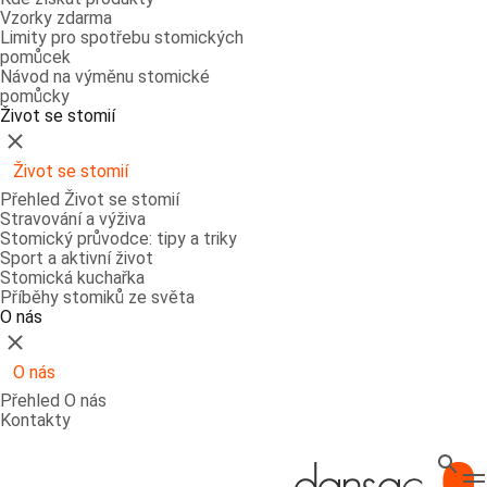
Vzorky zdarma
Limity pro spotřebu stomických
pomůcek
Návod na výměnu stomické
pomůcky
Život se stomií
Zavřít
Život se stomií
Přehled Život se stomií
Stravování a výživa
Stomický průvodce: tipy a triky
Sport a aktivní život
Stomická kuchařka
Příběhy stomiků ze světa
O nás
Zavřít
O nás
Přehled O nás
Kontakty
Hledat
T