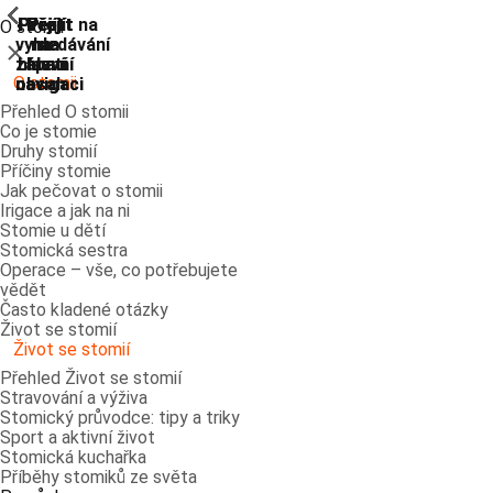
ShowPrevious
ShowPrevious
ShowPrevious
ShowPrevious
ShowPrevious
ShowPrevious
ShowPrevious
ShowPrevious
Přejít
Přejít
Přejít
Přejít
Přejít na
O stomii
vyhledávání
na
na
na
na
Zavřít
zápatí
hlavní
hlavní
hlavní
O stomii
navigaci
navigaci
obsah
Přehled O stomii
Co je stomie
Druhy stomií
Příčiny stomie
Jak pečovat o stomii
Irigace a jak na ni
Stomie u dětí
Stomická sestra
Operace – vše, co potřebujete
vědět
Často kladené otázky
Život se stomií
Život se stomií
Přehled Život se stomií
Stravování a výživa
Stomický průvodce: tipy a triky
Sport a aktivní život
Stomická kuchařka
Příběhy stomiků ze světa