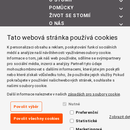
POMŮCKY
ŽIVOT SE STOMIÍ
O NÁS
Facebook
Tato webová stránka používá cookies
Instagram
K personalizaci obsahu a reklam, poskytování funkcí sociálních
médií a analýze naší návštěvnosti využívámesoubory cookie.
Informace o tom, jak náš web používáte, sdílíme se svýmipartnery
YouTube
pro sociální média, inzerci a analýzy. Partneři tyto údaje
mohouzkombinovat s dalšími informacemi, které jste jim poskytli
LinkedIn
nebo které získali vdůsledku toho, že používáte jejich služby. Pokud
pokračujete v používání našichwebových stránek, souhlasíte s
Zásady používání cookies
našimi soubory cookie.
Zásady zpracování osobních údajů
Impressum
Další informace naleznete v našich
zásadách pro soubory cookie
.
Všeobecné obchodní podmínky
Nutné
© 2026
HARTMANN – RICO a.s.
·
O krok dál pro zdraví
Povolit výběr
Preferenční
Zobrazit det
Povolit všechny cookies
Statistické
Marketingové