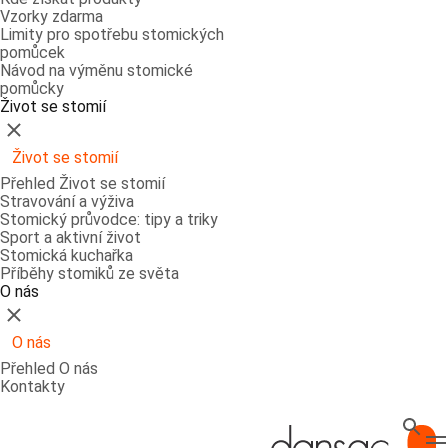
Vzorky zdarma
Limity pro spotřebu stomických
pomůcek
Návod na výměnu stomické
pomůcky
Život se stomií
Zavřít
Život se stomií
Přehled Život se stomií
Stravování a výživa
Stomický průvodce: tipy a triky
Sport a aktivní život
Stomická kuchařka
Příběhy stomiků ze světa
O nás
Zavřít
O nás
Přehled O nás
Kontakty
Hledat
T