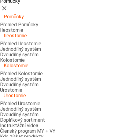
Pomůcky
Zavřít
Pomůcky
Přehled Pomůcky
Ileostomie
Ileostomie
Přehled Ileostomie
Jednodílný systém
Dvoudílný systém
Kolostomie
Kolostomie
Přehled Kolostomie
Jednodílný systém
Dvoudílný systém
Urostomie
Urostomie
Přehled Urostomie
Jednodílný systém
Dvoudílný systém
Doplňkový sortiment
Instruktážní videa
Členský program MY + VY
Kde získat produkty