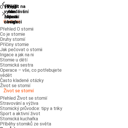
ShowPrevious
ShowPrevious
ShowPrevious
ShowPrevious
ShowPrevious
ShowPrevious
ShowPrevious
ShowPrevious
Přejít
Přejít
Přejít
Přejít
Přejít na
O stomii
vyhledávání
na
na
na
na
Zavřít
zápatí
hlavní
hlavní
hlavní
O stomii
navigaci
navigaci
obsah
Přehled O stomii
Co je stomie
Druhy stomií
Příčiny stomie
Jak pečovat o stomii
Irigace a jak na ni
Stomie u dětí
Stomická sestra
Operace – vše, co potřebujete
vědět
Často kladené otázky
Život se stomií
Život se stomií
Přehled Život se stomií
Stravování a výživa
Stomický průvodce: tipy a triky
Sport a aktivní život
Stomická kuchařka
Příběhy stomiků ze světa