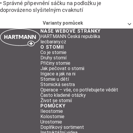
• Správné připevnění sáčku na podložku je
doprovázeno slyšitelným cvaknutí
Varianty pomůcek
NAŠE WEBOVÉ STRÁNKY
HARTMANN Česká republika
lecbarany.cz
O STOMII
Co je stomie
Druhy stomií
Příčiny stomie
Jak pečovat o stomii
Irigace a jak na ni
Stomie u dětí
Stomická sestra
Operace – vše, co potřebujete vědět
Často kladené otázky
Život se stomií
POMŮCKY
Ileostomie
Kolostomie
Urostomie
Doplňkový sortiment
Instruktážní videa