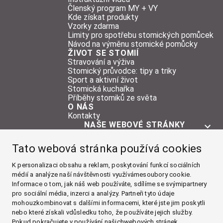
Členský program MY + VY
Kde získat produkty
Vzorky zdarma
Limity pro spotřebu stomických pomůcek
Návod na výměnu stomické pomůcky
ŽIVOT SE STOMIÍ
Stravování a výživa
Stomický průvodce: tipy a triky
Sport a aktivní život
Stomická kuchařka
Příběhy stomiků ze světa
O NÁS
Kontakty
NAŠE WEBOVÉ STRÁNKY
O STOMII
Tato webová stránka používá cookies
POMŮCKY
ŽIVOT SE STOMIÍ
K personalizaci obsahu a reklam, poskytování funkcí sociálních
médií a analýze naší návštěvnosti využívámesoubory cookie.
O NÁS
Informace o tom, jak náš web používáte, sdílíme se svýmipartnery
pro sociální média, inzerci a analýzy. Partneři tyto údaje
Facebook
mohouzkombinovat s dalšími informacemi, které jste jim poskytli
nebo které získali vdůsledku toho, že používáte jejich služby.
Instagram
Pokud pokračujete v používání našichwebových stránek,