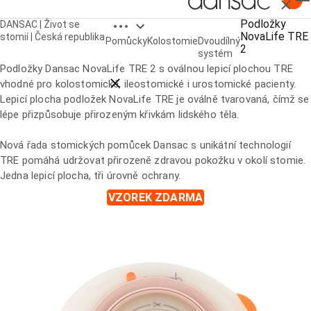
Zavřít
Open breadcrumbs
Podložky
DANSAC | Život se
NovaLife TRE
Podložky NovaLife TRE 2
stomií | Česká republika
Pomůcky
Kolostomie
Dvoudílný
2
systém
Podložky Dansac NovaLife TRE 2 s oválnou lepicí plochou TRE
Close breadcrumbs
vhodné pro kolostomické, ileostomické i urostomické pacienty.
Lepicí plocha podložek NovaLife TRE je oválně tvarovaná, čímž se
lépe přizpůsobuje přirozeným křivkám lidského těla.
Nová řada stomických pomůcek Dansac s unikátní technologií
TRE pomáhá udržovat přirozeně zdravou pokožku v okolí stomie.
Jedna lepicí plocha, tři úrovně ochrany.
VZOREK ZDARMA