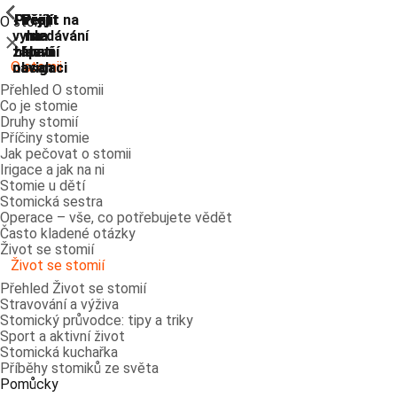
ShowPrevious
ShowPrevious
ShowPrevious
ShowPrevious
ShowPrevious
ShowPrevious
ShowPrevious
ShowPrevious
Přejít
Přejít
Přejít
Přejít
Přejít na
O stomii
vyhledávání
na
na
na
na
Zavřít
zápatí
hlavní
hlavní
hlavní
O stomii
navigaci
navigaci
obsah
Přehled O stomii
Co je stomie
Druhy stomií
Příčiny stomie
Jak pečovat o stomii
Irigace a jak na ni
Stomie u dětí
Stomická sestra
Operace – vše, co potřebujete vědět
Často kladené otázky
Život se stomií
Život se stomií
Přehled Život se stomií
Stravování a výživa
Stomický průvodce: tipy a triky
Sport a aktivní život
Stomická kuchařka
Příběhy stomiků ze světa
Pomůcky