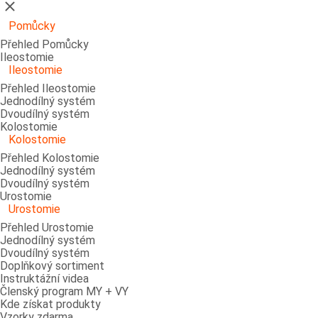
Zavřít
Pomůcky
Přehled Pomůcky
Ileostomie
Ileostomie
Přehled Ileostomie
Jednodílný systém
Dvoudílný systém
Kolostomie
Kolostomie
Přehled Kolostomie
Jednodílný systém
Dvoudílný systém
Urostomie
Urostomie
Přehled Urostomie
Jednodílný systém
Dvoudílný systém
Doplňkový sortiment
Instruktážní videa
Členský program MY + VY
Kde získat produkty
Vzorky zdarma