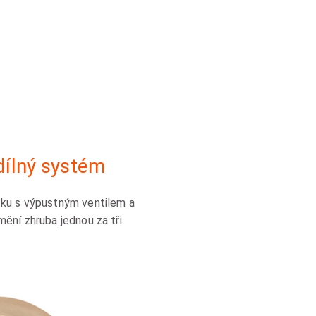
ílný systém
čku s výpustným ventilem a
mění zhruba jednou za tři