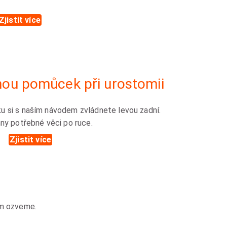
Zjistit více
ou pomůcek při urostomii
u si s naším návodem zvládnete levou zadní.
hny potřebné věci po ruce.
Zjistit více
em ozveme.