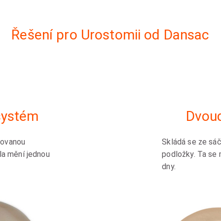
Řešení pro Urostomii od Dansac
systém
Dvoud
dovanou
Skládá se ze sá
la mění jednou
podložky. Ta se 
dny.