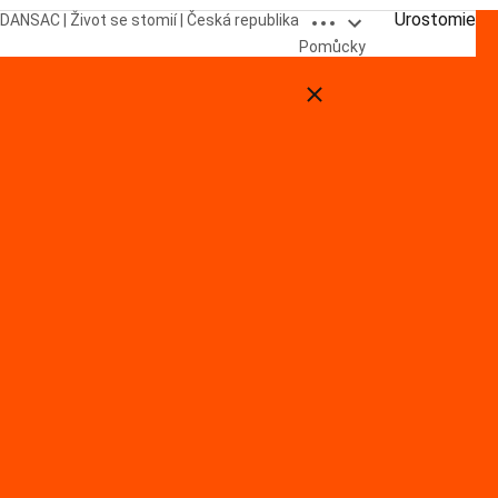
Open breadcrumbs
Urostomie
DANSAC | Život se stomií | Česká republika
Pomůcky
Close breadcrumbs