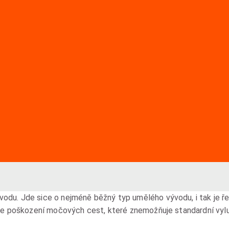
du. Jde sice o nejméně běžný typ umělého vývodu, i tak je ř
 je poškození močových cest, které znemožňuje standardní vyl