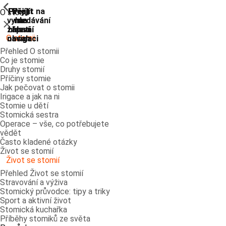
ShowPrevious
ShowPrevious
ShowPrevious
ShowPrevious
ShowPrevious
ShowPrevious
ShowPrevious
ShowPrevious
Přejít
Přejít
Přejít
Přejít
Přejít na
O stomii
vyhledávání
na
na
na
na
Zavřít
zápatí
hlavní
hlavní
hlavní
O stomii
navigaci
navigaci
obsah
Přehled O stomii
Co je stomie
Druhy stomií
Příčiny stomie
Jak pečovat o stomii
Irigace a jak na ni
Stomie u dětí
Stomická sestra
Operace – vše, co potřebujete
vědět
Často kladené otázky
Život se stomií
Život se stomií
Přehled Život se stomií
Stravování a výživa
Stomický průvodce: tipy a triky
Sport a aktivní život
Stomická kuchařka
Příběhy stomiků ze světa