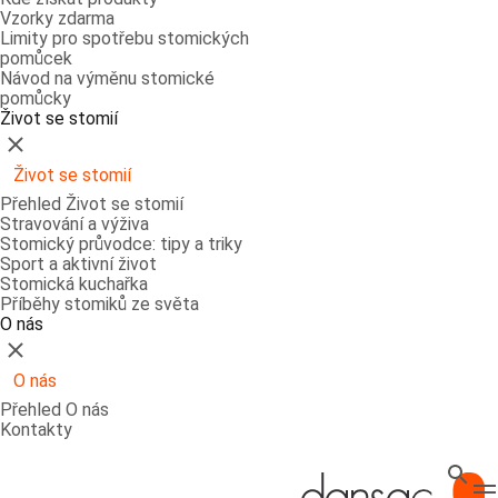
Vzorky zdarma
Limity pro spotřebu stomických
pomůcek
Návod na výměnu stomické
pomůcky
Život se stomií
Zavřít
Život se stomií
Přehled Život se stomií
Stravování a výživa
Stomický průvodce: tipy a triky
Sport a aktivní život
Stomická kuchařka
Příběhy stomiků ze světa
O nás
Zavřít
O nás
Přehled O nás
Kontakty
Hledat
T