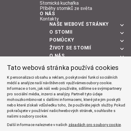
Stomická kuchařka
Příběhy stomiků ze světa
O NÁS
Kontakty
NAŠE WEBOVÉ STRÁNKY
O STOMII
POMŮCKY
ŽIVOT SE STOMIÍ
O NÁS
Facebook
Tato webová stránka používá cookies
K personalizaci obsahu a reklam, poskytování funkcí sociálních
Instagram
médií a analýze naší návštěvnosti využívámesoubory cookie.
Informace o tom, jak náš web používáte, sdílíme se svýmipartnery
YouTube
pro sociální média, inzerci a analýzy. Partneři tyto údaje
mohouzkombinovat s dalšími informacemi, které jste jim poskytli
LinkedIn
nebo které získali vdůsledku toho, že používáte jejich služby. Pokud
pokračujete v používání našichwebových stránek, souhlasíte s
Zásady používání cookies
našimi soubory cookie.
Zásady zpracování osobních údajů
Další informace naleznete v našich
zásadách pro soubory cookie
.
Impressum
Všeobecné obchodní podmínky