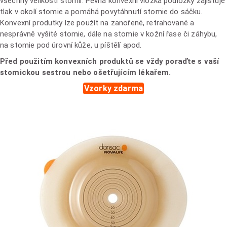
všechny velikosti stomií. Pevná konvexní vložka podložky zajišťuje
tlak v okolí stomie a pomáhá povytáhnutí stomie do sáčku.
Konvexní produtky lze použít na zanořené, retrahované a
nesprávně vyšité stomie, dále na stomie v kožní řase či záhybu,
na stomie pod úrovní kůže, u píštělí apod.
Před použitím konvexních produktů se vždy poraďte s vaší
stomickou sestrou nebo ošetřujícím lékařem.
Vzorky zdarma