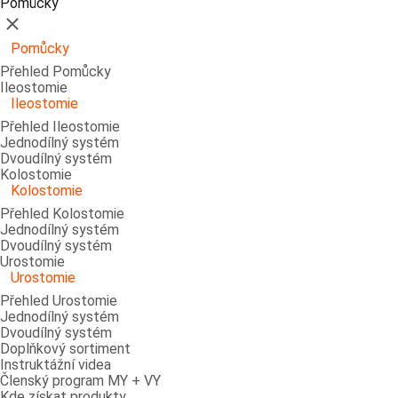
Pomůcky
Zavřít
Pomůcky
Přehled Pomůcky
Ileostomie
Ileostomie
Přehled Ileostomie
Jednodílný systém
Dvoudílný systém
Kolostomie
Kolostomie
Přehled Kolostomie
Jednodílný systém
Dvoudílný systém
Urostomie
Urostomie
Přehled Urostomie
Jednodílný systém
Dvoudílný systém
Doplňkový sortiment
Instruktážní videa
Členský program MY + VY
Kde získat produkty