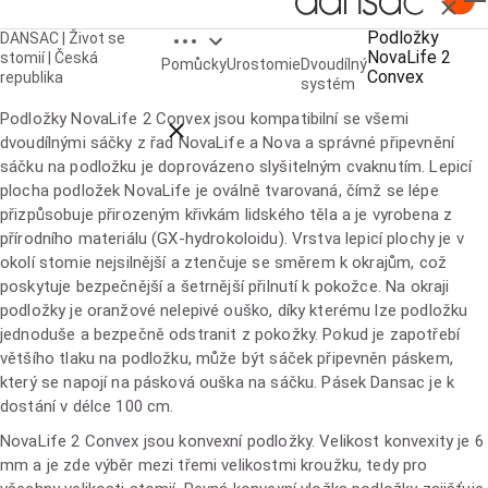
Zavřít
Open breadcrumbs
Podložky
DANSAC | Život se
NovaLife 2
Podložky NovaLife 2 Convex
stomií | Česká
Pomůcky
Urostomie
Dvoudílný
Convex
republika
systém
Podložky NovaLife 2 Convex jsou kompatibilní se všemi
Close breadcrumbs
dvoudílnými sáčky z řad NovaLife a Nova a správné připevnění
sáčku na podložku je doprovázeno slyšitelným cvaknutím. Lepicí
plocha podložek NovaLife je oválně tvarovaná, čímž se lépe
přizpůsobuje přirozeným křivkám lidského těla a je vyrobena z
přírodního materiálu (
GX-hydrokoloidu
). Vrstva lepicí plochy je v
okolí stomie nejsilnější a ztenčuje se směrem k okrajům, což
poskytuje bezpečnější a šetrnější přilnutí k pokožce. Na okraji
podložky je oranžové nelepivé ouško, díky kterému lze podložku
jednoduše a bezpečně odstranit z pokožky. Pokud je zapotřebí
většího tlaku na podložku, může být sáček připevněn páskem,
který se napojí na pásková ouška na sáčku. Pásek Dansac je k
dostání v délce 100 cm.
NovaLife 2 Convex jsou konvexní podložky. Velikost konvexity je 6
mm a je zde výběr mezi třemi velikostmi kroužku, tedy pro