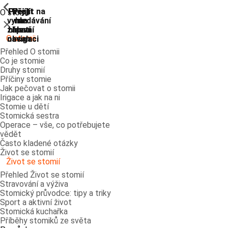
ShowPrevious
ShowPrevious
ShowPrevious
ShowPrevious
ShowPrevious
ShowPrevious
ShowPrevious
ShowPrevious
Přejít
Přejít
Přejít
Přejít
Přejít na
O stomii
vyhledávání
na
na
na
na
Zavřít
zápatí
hlavní
hlavní
hlavní
O stomii
navigaci
navigaci
obsah
Přehled O stomii
Co je stomie
Druhy stomií
Příčiny stomie
Jak pečovat o stomii
Irigace a jak na ni
Stomie u dětí
Stomická sestra
Operace – vše, co potřebujete
vědět
Často kladené otázky
Život se stomií
Život se stomií
Přehled Život se stomií
Stravování a výživa
Stomický průvodce: tipy a triky
Sport a aktivní život
Stomická kuchařka
Příběhy stomiků ze světa