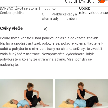
Zavřít
Open breadcrumbs
Období
DANSAC | Život se stomií |
rekonvalescence
Období rekonvalescence
Česká republika
O
Praktické
Rady a
stomii
rady
cvičení
Cviky vleže
Close breadcrumbs
Pokud máte kontrolu nad pánevní oblastí a dokážete zpevnit
břicho a spodní část zad, položte se, pokrčte kolena, tlačte je k
sobě a pohybujte s nimi ze strany na stranu, aniž byste zvedali
záda či hýždě z matrace. Nezapomeňte vydechnout, když
pohybujete s koleny ze strany na stranu. Mezi pohyby se
nadechujte.