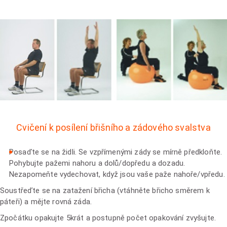
Cvičení k posílení břišního a zádového svalstva
Posaďte se na židli. Se vzpřímenými zády se mírně předkloňte.
Pohybujte pažemi nahoru a dolů/dopředu a dozadu.
Nezapomeňte vydechovat, když jsou vaše paže nahoře/vpředu.
Soustřeďte se na zatažení břicha (vtáhněte břicho směrem k
páteři) a mějte rovná záda.
Zpočátku opakujte 5krát a postupně počet opakování zvyšujte.