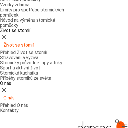
Vzorky zdarma
Limity pro spotřebu stomických
pomůcek
Návod na výměnu stomické
pomůcky
Život se stomií
Zavřít
Život se stomií
Přehled Život se stomií
Stravování a výživa
Stomický průvodce: tipy a triky
Sport a aktivní život
Stomická kuchařka
Příběhy stomiků ze světa
O nás
Zavřít
O nás
Přehled O nás
Kontakty
Hledat
T