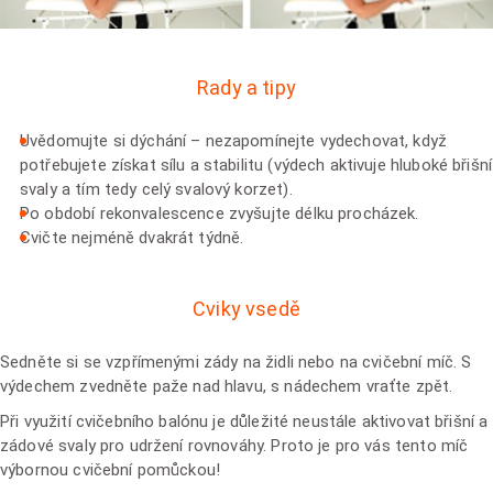
Rady a tipy
Uvědomujte si dýchání – nezapomínejte vydechovat, když
potřebujete získat sílu a stabilitu (výdech aktivuje hluboké břišní
svaly a tím tedy celý svalový korzet).
Po období rekonvalescence zvyšujte délku procházek.
Cvičte nejméně dvakrát týdně.
Cviky vsedě
Sedněte si se vzpřímenými zády na židli nebo na cvičební míč. S
výdechem zvedněte paže nad hlavu, s nádechem vraťte zpět.
Při využití cvičebního balónu je důležité neustále aktivovat břišní a
zádové svaly pro udržení rovnováhy. Proto je pro vás tento míč
výbornou cvičební pomůckou!