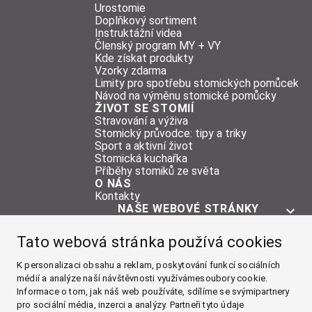
Urostomie
Doplňkový sortiment
Instruktážní videa
Členský program MY + VY
Kde získat produkty
Vzorky zdarma
Limity pro spotřebu stomických pomůcek
Návod na výměnu stomické pomůcky
ŽIVOT SE STOMIÍ
Stravování a výživa
Stomický průvodce: tipy a triky
Sport a aktivní život
Stomická kuchařka
Příběhy stomiků ze světa
O NÁS
Kontakty
NAŠE WEBOVÉ STRÁNKY
O STOMII
Tato webová stránka používá cookies
POMŮCKY
ŽIVOT SE STOMIÍ
K personalizaci obsahu a reklam, poskytování funkcí sociálních
médií a analýze naší návštěvnosti využívámesoubory cookie.
O NÁS
Informace o tom, jak náš web používáte, sdílíme se svýmipartnery
pro sociální média, inzerci a analýzy. Partneři tyto údaje
Facebook