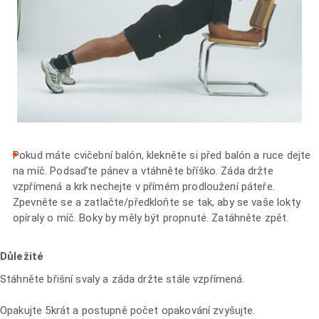
Pokud máte cvičební balón, klekněte si před balón a ruce dejte
na míč. Podsaďte pánev a vtáhněte bříško. Záda držte
vzpřímená a krk nechejte v přímém prodloužení páteře.
Zpevněte se a zatlačte/předkloňte se tak, aby se vaše lokty
opíraly o míč. Boky by měly být propnuté. Zatáhněte zpět.
Důležité
Stáhněte břišní svaly a záda držte stále vzpřímená.
Opakujte 5krát a postupně počet opakování zvyšujte.