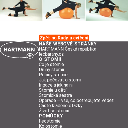
Zpět na Rady a cvičení
NAŠE WEBOVÉ STRÁNKY
HARTMANN Česká republika
lecbarany.cz
O STOMII
Co je stomie
Druhy stomií
Příčiny stomie
Jak pečovat o stomii
Irigace a jak na ni
Stomie u dětí
Stomická sestra
Operace – vše, co potřebujete vědět
Často kladené otázky
Život se stomií
POMŮCKY
Ileostomie
Kolostomie