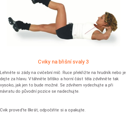
Cviky na břišní svaly 3
Lehněte si zády na cvičební míč. Ruce překřižte na hrudník nebo je
dejte za hlavu. Vtáhněte bříško a horní část těla zdvihněte tak
vysoko, jak jen to bude možné. Se zdvihem vydechujte a při
návratu do původní pozice se nadechujte.
Cvik proveďte 8krát, odpočiňte si a opakujte.