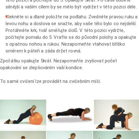
silnější a vaším cílem by se mělo být vydržet v této pozici déle.
Klekněte si a dlaně položte na podlahu. Zvedněte pravou ruku a
levou nohu a doslova se snažte, aby vaše tělo bylo co nejdelší.
Protáhněte krk, tvář směřujte dolů. V této pozici vydržte,
počítejte pomalu do 5. Vraťte se do původní polohy a opakujte
s opačnou nohou a rukou. Nezapomeňte vtahovat bříško
směrem k páteři a záda držet rovná.
Zpočátku opakujte 5krát. Nezapomeňte zvyšovat počet
opakování se zlepšováním vaší kondice.
To samé cvičení lze provádět na cvičebním míči.