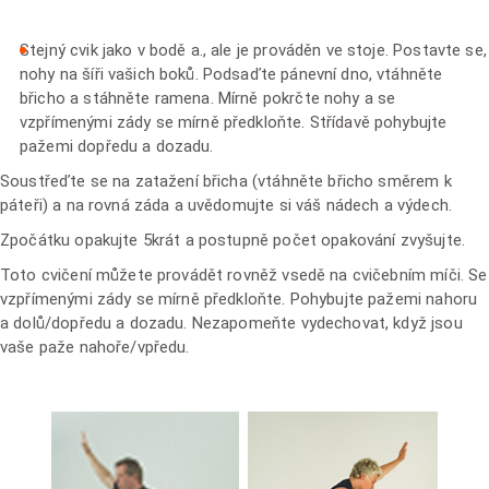
Stejný cvik jako v bodě a., ale je prováděn ve stoje. Postavte se,
nohy na šíři vašich boků. Podsaďte pánevní dno, vtáhněte
břicho a stáhněte ramena. Mírně pokrčte nohy a se
vzpřímenými zády se mírně předkloňte. Střídavě pohybujte
pažemi dopředu a dozadu.
Soustřeďte se na zatažení břicha (vtáhněte břicho směrem k
páteři) a na rovná záda a uvědomujte si váš nádech a výdech.
Zpočátku opakujte 5krát a postupně počet opakování zvyšujte.
Toto cvičení můžete provádět rovněž vsedě na cvičebním míči. Se
vzpřímenými zády se mírně předkloňte. Pohybujte pažemi nahoru
a dolů/dopředu a dozadu. Nezapomeňte vydechovat, když jsou
vaše paže nahoře/vpředu.