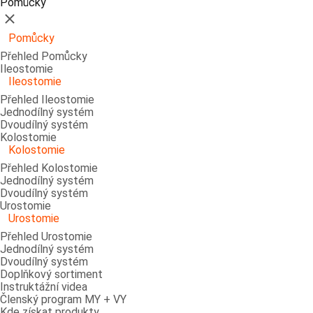
Pomůcky
Zavřít
Pomůcky
Přehled Pomůcky
Ileostomie
Ileostomie
Přehled Ileostomie
Jednodílný systém
Dvoudílný systém
Kolostomie
Kolostomie
Přehled Kolostomie
Jednodílný systém
Dvoudílný systém
Urostomie
Urostomie
Přehled Urostomie
Jednodílný systém
Dvoudílný systém
Doplňkový sortiment
Instruktážní videa
Členský program MY + VY
Kde získat produkty