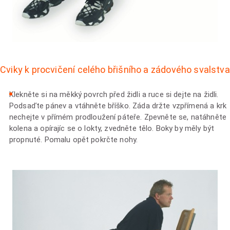
Cviky k procvičení celého břišního a zádového svalstva
Klekněte si na měkký povrch před židli a ruce si dejte na židli.
Podsaďte pánev a vtáhněte bříško. Záda držte vzpřímená a krk
nechejte v přímém prodloužení páteře. Zpevněte se, natáhněte
kolena a opírajíc se o lokty, zvedněte tělo. Boky by měly být
propnuté. Pomalu opět pokrčte nohy.