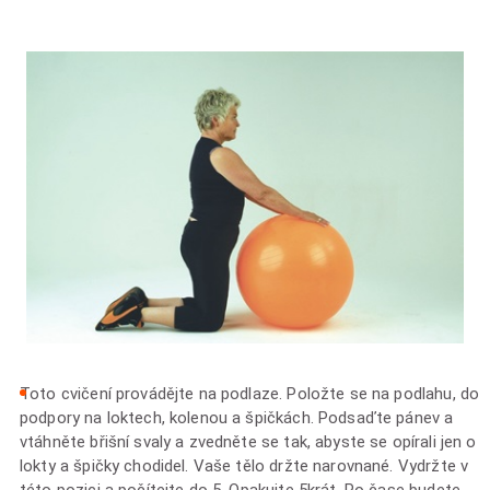
Toto cvičení provádějte na podlaze. Položte se na podlahu, do
podpory na loktech, kolenou a špičkách. Podsaďte pánev a
vtáhněte břišní svaly a zvedněte se tak, abyste se opírali jen o
lokty a špičky chodidel. Vaše tělo držte narovnané. Vydržte v
této pozici a počítejte do 5. Opakujte 5krát. Po čase budete