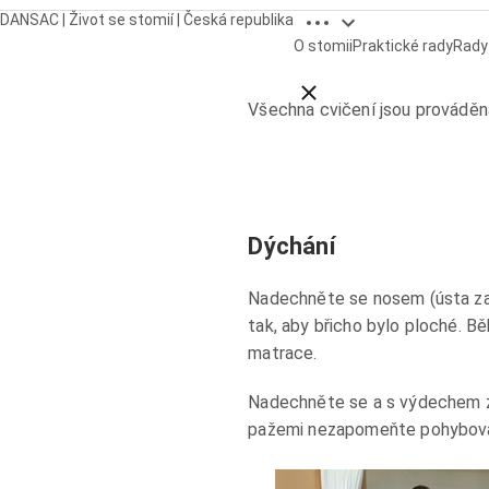
Open breadcrumbs
DANSAC | Život se stomií | Česká republika
O stomii
Praktické rady
Rady 
Close breadcrumbs
Všechna cvičení jsou prováděna
Dýchání
Nadechněte se nosem (ústa zavř
tak, aby břicho bylo ploché. 
matrace.
Nadechněte se a s výdechem z
pažemi nezapomeňte pohybovat