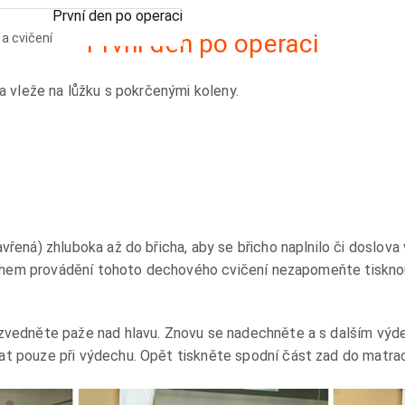
První den po operaci
První den po operaci
a cvičení
 vleže na lůžku s pokrčenými koleny.
ená) zhluboka až do břicha, aby se břicho naplnilo či doslova
Během provádění tohoto dechového cvičení nezapomeňte tiskno
vedněte paže nad hlavu. Znovu se nadechněte a s dalším výde
 pouze při výdechu. Opět tiskněte spodní část zad do matra