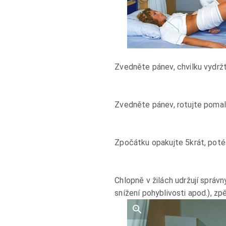
Zvedněte pánev, chvilku vydržt
Zvedněte pánev, rotujte pomal
Zpočátku opakujte 5krát, poté
Chlopně v žilách udržují správ
snížení pohyblivosti apod.), zp