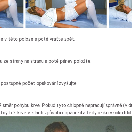
e v této poloze a poté vraťte zpět.
u ze strany na stranu a poté pánev položte.
 postupně počet opakování zvyšujte.
ný směr pohybu krve. Pokud tyto chlopně nepracují správně (v 
ětný tok krve v žilách způsobí ucpání žil a tedy riziko vzniku hl