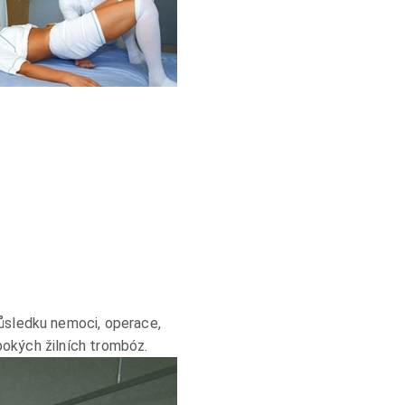
důsledku nemoci, operace,
ubokých žilních trombóz.