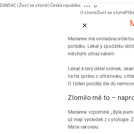
Open breadcrumbs
DANSAC | Život se stomií | Česká republika
O stomii
Život se stomií
Příb
Close breadcrumbs
Marianne má osmadvacetiletou zk
pořádku. Lékař ji zpočátku léč
měchýře ultrazvukem.
Lékař, který dělal snímek, oka
četla zprávu z ultrazvuku, cíti
O týden později šla do nemocnic
Zlomilo mě to – napr
Marianne vzpomíná: „Byla jsem 
už mají výsledek z cytologie. Z
Máte rakovinu.