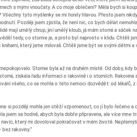
mech s mými vnoučaty. A co moje oblečení? Měla bych si koup
? Všechny tyto myšlenky se mi honily hlavou. Přesto jsem nikd
dnutí. Později jsem zjistila, že není nic, co bych dělat nemohla
 lidé mají umělý chrup, jiní umělý kloub, já mám stomii a sáček n
 věděl tedy, co stomie je, a proto byl naprosto v klidu. Chtěli 
s knihami, který jsme milovali. Chtěli jsme být se svými dětmi a 
 znepokojovalo. Stomie byla až na druhém místě. Od doby, kdy 
stomii, získala řadu informaci o rakovině i o stomiích. Rakovina 
ťování všeho, co se mohla o této nemoci dozvědět: od lékařů, z
nne si později mohla jen stěží vzpomenout, co jí bylo řečeno a 
ěla jsem se hodně, abych byla dobře připravena, ale více mne t
navíc, který mi dovoloval pokračovat v mém životě. Nepřemýšle
 bez rakoviny.“