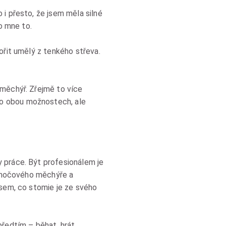
 i přesto, že jsem měla silné
o mne to.
ořit umělý z tenkého střeva.
 měchýř. Zřejmě to více
 o obou možnostech, ale
 práce. Být profesionálem je
nu močového měchýře a
jsem, co stomie je ze svého
předtím – běhat, hrát