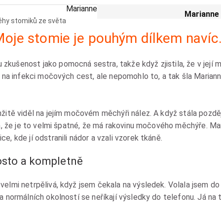
Marianne
Marianne 
ěhy stomiků ze světa
Moje stomie je pouhým dílkem navíc
ušenost jako pomocná sestra, takže když zjistila, že v její moč
il na infekci močových cest, ale nepomohlo to, a tak šla Maria
mžitě viděl na jejím močovém měchýři nález. A když stála pozděj
la, že je to velmi špatné, že má rakovinu močového měchýře. Mar
e, kde jí odstranili nádor a vzali vzorek tkáně.
osto a kompletně
velmi netrpělivá, když jsem čekala na výsledek. Volala jsem do 
a normálních okolností se neříkají výsledky do telefonu. Já na t