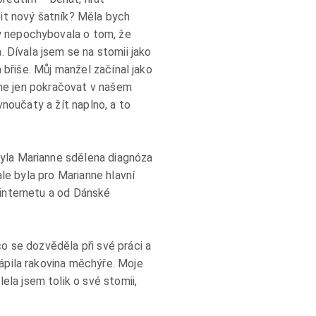
it nový šatník? Měla bych
y nepochybovala o tom, že
. Dívala jsem se na stomii jako
a břiše. Můj manžel začínal jako
jsme jen pokračovat v našem
vnoučaty a žít naplno, a to
byla Marianne sdělena diagnóza
ale byla pro Marianne hlavní
 internetu a od Dánské
co se dozvěděla při své práci a
rápila rakovina měchýře. Moje
la jsem tolik o své stomii,