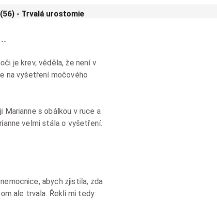
(56) - Trvalá urostomie
…
i je krev, věděla, že není v
nne na vyšetření močového
i Marianne s obálkou v ruce a
ianne velmi stála o vyšetření.
nemocnice, abych zjistila, zda
om ale trvala. Řekli mi tedy: