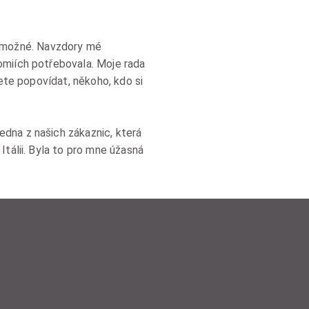
 to možné. Navzdory mé
omiích potřebovala. Moje rada
žete popovídat, někoho, kdo si
dna z našich zákaznic, která
Itálii. Byla to pro mne úžasná