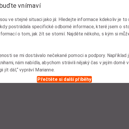
 buďte vnímaví
e jsou ve stejné situaci jako já: Hledejte informace kdekoliv je
ěkdy postrádala specifické odborné informace, které jsem o st
informací o tom, jak žít se stomií. Najděte někoho, s kým si mů
nosti se mi dostávalo nečekané pomoci a podpory. Například je
ihami, nám nabídla, abychom strávili nějaký čas v jejím domě v 
 jít dál,“ vypráví Marianne.
Přečtěte si další příběhy