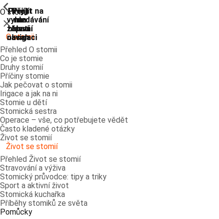
ShowPrevious
ShowPrevious
ShowPrevious
ShowPrevious
ShowPrevious
ShowPrevious
ShowPrevious
ShowPrevious
Přejít
Přejít
Přejít
Přejít
Přejít na
O stomii
vyhledávání
na
na
na
na
Zavřít
zápatí
hlavní
hlavní
hlavní
O stomii
navigaci
navigaci
obsah
Přehled O stomii
Co je stomie
Druhy stomií
Příčiny stomie
Jak pečovat o stomii
Irigace a jak na ni
Stomie u dětí
Stomická sestra
Operace – vše, co potřebujete vědět
Často kladené otázky
Život se stomií
Život se stomií
Přehled Život se stomií
Stravování a výživa
Stomický průvodce: tipy a triky
Sport a aktivní život
Stomická kuchařka
Příběhy stomiků ze světa
Pomůcky