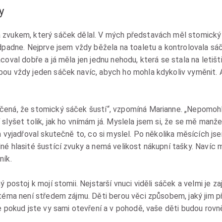
y
 zvukem, který sáček dělal. V mých představách měl stomický 
odpadne. Nejprve jsem vždy běžela na toaletu a kontrolovala sáč
coval dobře a já měla jen jednu nehodu, která se stala na letišti
ou vždy jeden sáček navíc, abych ho mohla kdykoliv vyměnit. Al
čená, že stomický sáček šustí“, vzpomíná Marianne. „Nepomoh
slyšet tolik, jak ho vnímám já. Myslela jsem si, že se mě manže
n vyjadřoval skutečně to, co si myslel. Po několika měsících js
né hlasité šustící zvuky a nemá velikost nákupní tašky. Navíc 
ník.
 postoj k mojí stomii. Nejstarší vnuci viděli sáček a velmi je za
 téma není středem zájmu. Děti berou věci způsobem, jaký jim 
e pokud jste vy sami otevření a v pohodě, vaše děti budou rovně