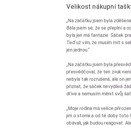
Velikost nákupní tašk
„Na začátku jsem byla zděšena
Bála jsem se, že se přeplní a 
byla jen má fantazie. Sáček pra
Teď už vím, že musím mít s seb
jen jednou.“
„Na začátku jsem byla přesvěd
přesvědčoval, že ten zvuk není 
nebyla tak rozrušená, ale on je
přiznat, že sáček nevydává žád
dříve a nemusím měnit svůj šat
„Moje rodina má velice přirozený
jim o stomii a od té doby toto
obávali, jak budou reagovat. Al