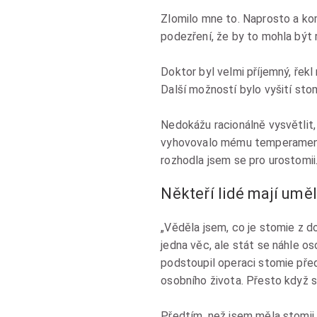
Zlomilo mne to. Naprosto a kom
podezření, že by to mohla být r
Doktor byl velmi příjemný, řek
Další možností bylo vyšití sto
Nedokážu racionálně vysvětlit,
vyhovovalo mému temperamentu
rozhodla jsem se pro urostomii.
Někteří lidé mají umělý
„Věděla jsem, co je stomie z d
jedna věc, ale stát se náhle o
podstoupil operaci stomie před
osobního života. Přesto když 
Předtím, než jsem měla stomii,