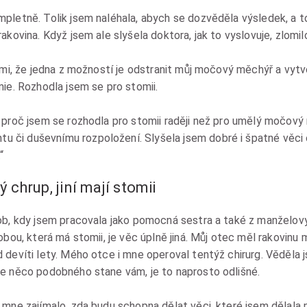
pletně. Tolik jsem naléhala, abych se dozvěděla výsledek, a to
akovina. Když jsem ale slyšela doktora, jak to vyslovuje, zlomil
l mi, že jedna z možností je odstranit můj močový měchýř a vytv
mie. Rozhodla jsem se pro stomii.
 proč jsem se rozhodla pro stomii raději než pro umělý močový
 či duševnímu rozpoložení. Slyšela jsem dobré i špatné věci
“
 chrup, jiní mají stomii
ob, kdy jsem pracovala jako pomocná sestra a také z manželovy
sobou, která má stomii, je věc úplně jiná. Můj otec měl rakovi
 devíti lety. Mého otce i mne operoval tentýž chirurg. Věděla 
se něco podobného stane vám, je to naprosto odlišné.
 mne zajímalo, zda budu schopna dělat věci, které jsem dělala 