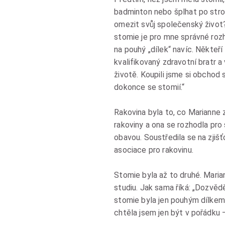
badminton nebo šplhat po stro
omezit svůj společenský život
stomie je pro mne správné rozho
na pouhý „dílek“ navíc. Někteří
kvalifikovaný zdravotní bratr a
životě. Koupili jsme si obchod 
dokonce se stomií.“
Rakovina byla to, co Marianne
rakoviny a ona se rozhodla pro 
obavou. Soustředila se na zjiš
asociace pro rakovinu.
Stomie byla až to druhé. Maria
studiu. Jak sama říká: „Dozvěd
stomie byla jen pouhým dílkem 
chtěla jsem jen být v pořádku –