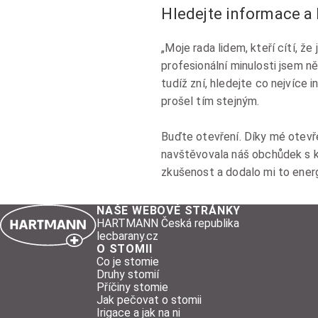
Hledejte informace a
„Moje rada lidem, kteří cítí, ž
profesionální minulosti jsem n
tudíž zní, hledejte co nejvíce 
prošel tím stejným.
Buďte otevření. Díky mé otevře
navštěvovala náš obchůdek s kn
zkušenost a dodalo mi to energii
NAŠE WEBOVÉ STRÁNKY
HARTMANN Česká republika
lecbarany.cz
O STOMII
Co je stomie
Druhy stomií
Příčiny stomie
Jak pečovat o stomii
Irigace a jak na ni