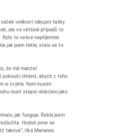
sáček velikost nákupní tašky.
ek, ale ve většině případů to
. Bylo to velice nepříjemné.
e jak jsem řekla, stalo se to
lo, že mě manžel
l pokouší chránit, abych z toho
em si zvykla. Nyní musím
mohu nosit stejné oblečení jako
jímalo, jak funguje. Řekla jsem
předložíte. Hodně jsme se
ž takové“, říká Marianne.