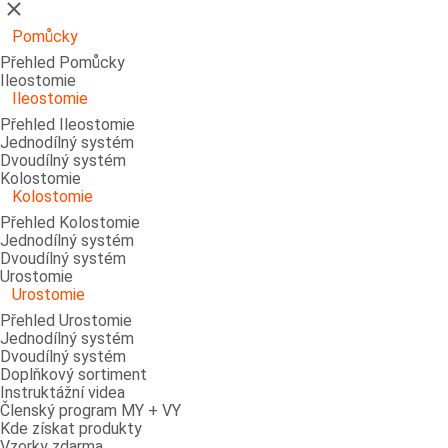
Zavřít
Pomůcky
Přehled Pomůcky
Ileostomie
Ileostomie
Přehled Ileostomie
Jednodílný systém
Dvoudílný systém
Kolostomie
Kolostomie
Přehled Kolostomie
Jednodílný systém
Dvoudílný systém
Urostomie
Urostomie
Přehled Urostomie
Jednodílný systém
Dvoudílný systém
Doplňkový sortiment
Instruktážní videa
Členský program MY + VY
Kde získat produkty
Vzorky zdarma