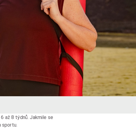
 6 až 8 týdnů. Jakmile se
 sportu.