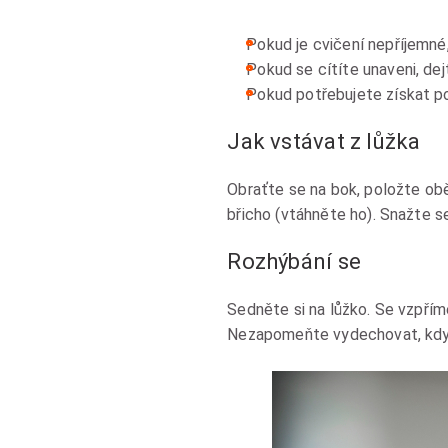
Pokud je cvičení nepříjemné
Pokud se cítíte unaveni, de
Pokud potřebujete získat poc
Jak vstávat z lůžka
Obraťte se na bok, položte obě
břicho (vtáhněte ho). Snažte s
Rozhýbání se
Sedněte si na lůžko. Se vzpří
Nezapomeňte vydechovat, když 