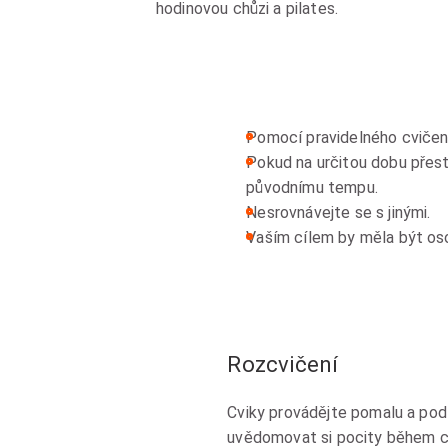
hodinovou chůzi a pilates.
Pomocí pravidelného cvičení
Pokud na určitou dobu přest
původnímu tempu.
Nesrovnávejte se s jinými.
Vaším cílem by měla být oso
Rozcvičení
Cviky provádějte pomalu a pod
uvědomovat si pocity během cvi