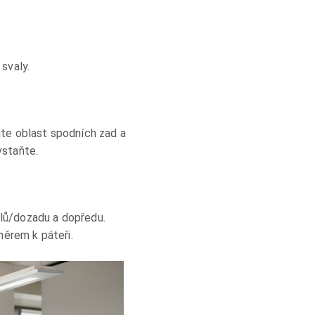
 svaly.
jte oblast spodních zad a
vstaňte.
olů/dozadu a dopředu.
ěrem k páteři.