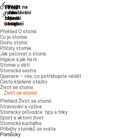
ShowPrevious
ShowPrevious
ShowPrevious
ShowPrevious
ShowPrevious
ShowPrevious
ShowPrevious
ShowPrevious
Přejít
Přejít
Přejít
Přejít
Přejít na
O stomii
vyhledávání
na
na
na
na
Zavřít
zápatí
hlavní
hlavní
hlavní
O stomii
navigaci
navigaci
obsah
Přehled O stomii
Co je stomie
Druhy stomií
Příčiny stomie
Jak pečovat o stomii
Irigace a jak na ni
Stomie u dětí
Stomická sestra
Operace – vše, co potřebujete vědět
Často kladené otázky
Život se stomií
Život se stomií
Přehled Život se stomií
Stravování a výživa
Stomický průvodce: tipy a triky
Sport a aktivní život
Stomická kuchařka
Příběhy stomiků ze světa
Pomůcky