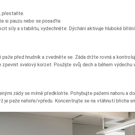
, přestaňte.
jte si pauzu nebo se posaďte.
it síly a stabilitu, vydechněte. Dýchání aktivuje hluboké břišní
 paže před hrudník a zvedněte se. Záda držte rovná a kontrolu
e zpevnit svalový korzet. Použijte svůj dech a během výdechu 
menými zády se mírně předkloňte. Pohybujte pažemi nahoru a d
je paže nahoře/vpředu. Koncentrujte se na vtáhnutí břicha sm