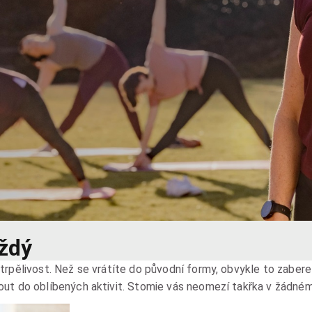
aždý
trpělivost. Než se vrátíte do původní formy, obvykle to zabere
out do oblíbených aktivit. Stomie vás neomezí takřka v žádném