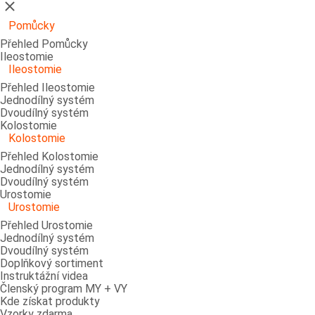
Zavřít
Pomůcky
Přehled Pomůcky
Ileostomie
Ileostomie
Přehled Ileostomie
Jednodílný systém
Dvoudílný systém
Kolostomie
Kolostomie
Přehled Kolostomie
Jednodílný systém
Dvoudílný systém
Urostomie
Urostomie
Přehled Urostomie
Jednodílný systém
Dvoudílný systém
Doplňkový sortiment
Instruktážní videa
Členský program MY + VY
Kde získat produkty
Vzorky zdarma