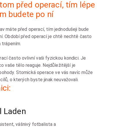
 tom před operací, tím lépe
om budete po ní
tav máte před operací, tím jednodušeji bude
ní. Období před operací je chtě nechtě často
a trápením.
cí často ovlivní vaši fyzickou kondici. Je
co vaše tělo reaguje. Nejdůležitější je
 pohody. Stomická operace ve vás navíc může
ílů, o kterých byste jinak neuvažovali.
ici:
l Laden
istent, vášnivý fotbalista a