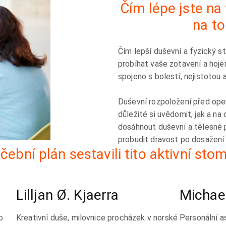
Čím lépe jste na
na t
Čím lepší duševní a fyzický s
probíhat vaše zotavení a hoje
spojeno s bolestí, nejistotou 
Duševní rozpoložení před opera
důležité si uvědomit, jak a na 
dosáhnout duševní a tělesné
probudit dravost po dosažení c
čební plán sestavili tito aktivní stom
Lilljan Ø. Kjaerra
Michae
o
K
reativní duše, milovnice procházek v norské
Personální as