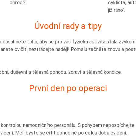
přírodě.
cyklista, aut
již ráno“.
Úvodní rady a tipy
 dosáhněte toho, aby se pro vás fyzická aktivita stala zvykem
anete cvičit, neztrácejte naději! Pomalu začněte znovu a pos
bní, duševní a tělesná pohoda, zdraví a tělesná kondice.
První den po operaci
 kontrolou nemocničního personálu. S pohybem nepospíchejte. 
čení. Měli byste se cítit pohodlně po celou dobu cvičení.