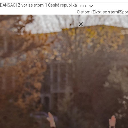
Open breadcrumbs
DANSAC | Život se stomií | Česká republika
O stomii
Život se stomií
Spor
Close breadcrumbs