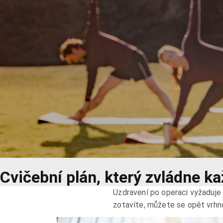
Cvičební plán, který zvládne k
Uzdravení po operaci vyžaduje 
zotavíte, můžete se opět vrhn