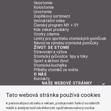
Ileostomie
Kolostomie
Urostomie
Doplňkový sortiment
Instruktážní videa
Členský program MY + VY
Kde získat produkty
Vzorky zdarma
Limity pro spotřebu stomických pomůcek
Návod na výměnu stomické pomůcky
ŽIVOT SE STOMIÍ
Stravování a výživa
Stomický průvodce: tipy a triky
Sport a aktivní život
Stomická kuchařka
Příběhy stomiků ze světa
O NÁS
Kontakty
NAŠE WEBOVÉ STRÁNKY
O STOMII
Tato webová stránka používá cookies
POMŮCKY
ŽIVOT SE STOMIÍ
K personalizaci obsahu a reklam, poskytování funkcí sociálních
médií a analýze naší návštěvnosti využívámesoubory cookie.
O NÁS