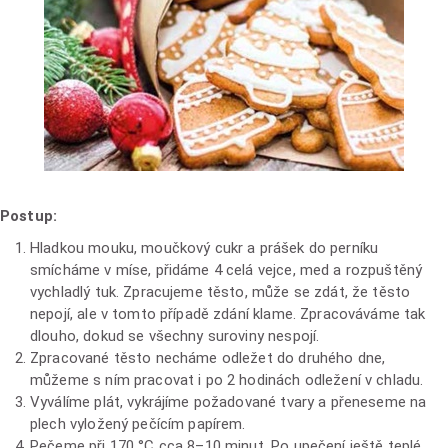
Postup:
Hladkou mouku, moučkový cukr a prášek do perníku
smícháme v míse, přidáme 4 celá vejce, med a rozpuštěný
vychladlý tuk. Zpracujeme těsto, může se zdát, že těsto
nepojí, ale v tomto případě zdání klame. Zpracováváme tak
dlouho, dokud se všechny suroviny nespojí.
Zpracované těsto necháme odležet do druhého dne,
můžeme s ním pracovat i po 2 hodinách odležení v chladu.
Vyválíme plát, vykrájíme požadované tvary a přeneseme na
plech vyložený pečícím papírem.
Pečeme při 170 °C cca 8–10 minut. Po upečení ještě teplé