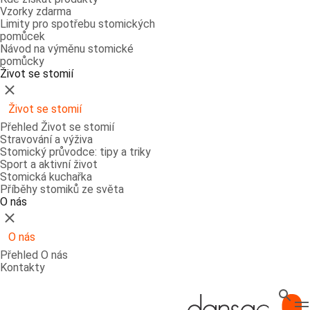
Vzorky zdarma
Limity pro spotřebu stomických
pomůcek
Návod na výměnu stomické
pomůcky
Život se stomií
Zavřít
Život se stomií
Přehled Život se stomií
Stravování a výživa
Stomický průvodce: tipy a triky
Sport a aktivní život
Stomická kuchařka
Příběhy stomiků ze světa
O nás
Zavřít
O nás
Přehled O nás
Kontakty
Hledat
T