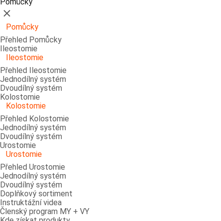
Pomůcky
Zavřít
Pomůcky
Přehled Pomůcky
Ileostomie
Ileostomie
Přehled Ileostomie
Jednodílný systém
Dvoudílný systém
Kolostomie
Kolostomie
Přehled Kolostomie
Jednodílný systém
Dvoudílný systém
Urostomie
Urostomie
Přehled Urostomie
Jednodílný systém
Dvoudílný systém
Doplňkový sortiment
Instruktážní videa
Členský program MY + VY
Kde získat produkty