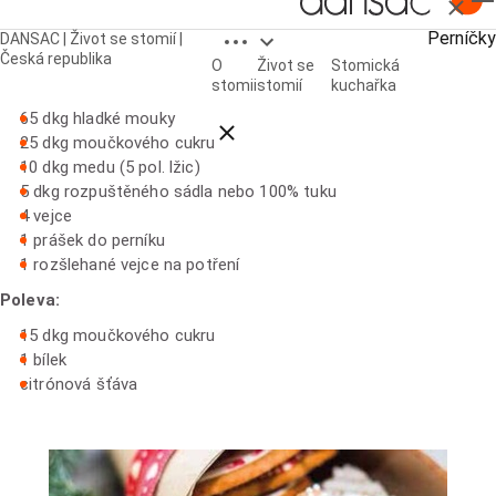
Zavřít
Open breadcrumbs
Perníčky
DANSAC | Život se stomií |
Perníčky
Česká republika
O
Život se
Stomická
Suroviny:
stomii
stomií
kuchařka
65 dkg hladké mouky
Close breadcrumbs
25 dkg moučkového cukru
10 dkg medu (5 pol. lžic)
5 dkg rozpuštěného sádla nebo 100% tuku
4 vejce
1 prášek do perníku
1 rozšlehané vejce na potření
Poleva:
15 dkg moučkového cukru
1 bílek
citrónová šťáva