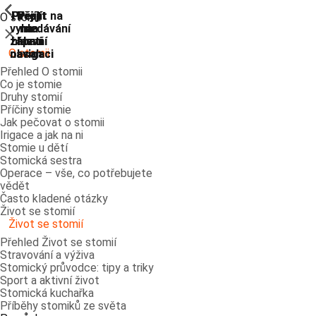
ShowPrevious
ShowPrevious
ShowPrevious
ShowPrevious
ShowPrevious
ShowPrevious
ShowPrevious
ShowPrevious
Přejít
Přejít
Přejít
Přejít
Přejít na
O stomii
vyhledávání
na
na
na
na
Zavřít
zápatí
hlavní
hlavní
hlavní
O stomii
navigaci
navigaci
obsah
Přehled O stomii
Co je stomie
Druhy stomií
Příčiny stomie
Jak pečovat o stomii
Irigace a jak na ni
Stomie u dětí
Stomická sestra
Operace – vše, co potřebujete
vědět
Často kladené otázky
Život se stomií
Život se stomií
Přehled Život se stomií
Stravování a výživa
Stomický průvodce: tipy a triky
Sport a aktivní život
Stomická kuchařka
Příběhy stomiků ze světa