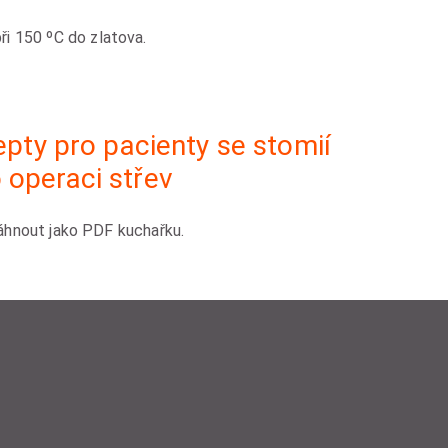
i 150 ºC do zlatova.
pty pro pacienty se stomií
 operaci střev
áhnout jako PDF kuchařku.