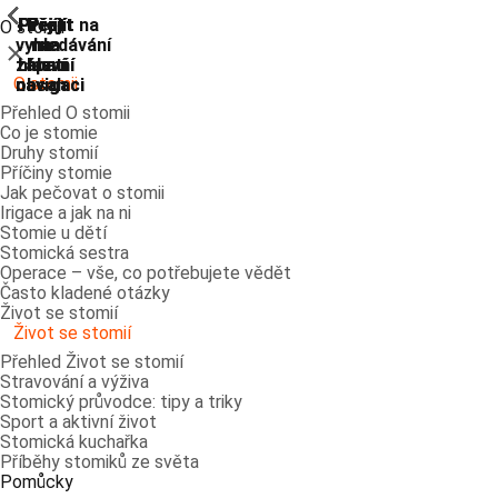
ShowPrevious
ShowPrevious
ShowPrevious
ShowPrevious
ShowPrevious
ShowPrevious
ShowPrevious
ShowPrevious
Přejít
Přejít
Přejít
Přejít
Přejít na
O stomii
vyhledávání
na
na
na
na
Zavřít
zápatí
hlavní
hlavní
hlavní
O stomii
navigaci
navigaci
obsah
Přehled O stomii
Co je stomie
Druhy stomií
Příčiny stomie
Jak pečovat o stomii
Irigace a jak na ni
Stomie u dětí
Stomická sestra
Operace – vše, co potřebujete vědět
Často kladené otázky
Život se stomií
Život se stomií
Přehled Život se stomií
Stravování a výživa
Stomický průvodce: tipy a triky
Sport a aktivní život
Stomická kuchařka
Příběhy stomiků ze světa
Pomůcky