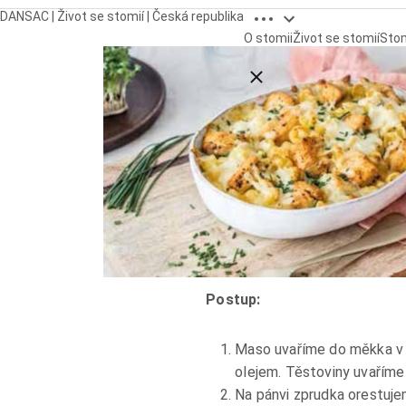
Open breadcrumbs
DANSAC | Život se stomií | Česká republika
O stomii
Život se stomií
Sto
Close breadcrumbs
Postup:
Maso uvaříme do měkka v 
olejem. Těstoviny uvaříme
Na pánvi zprudka orestuj