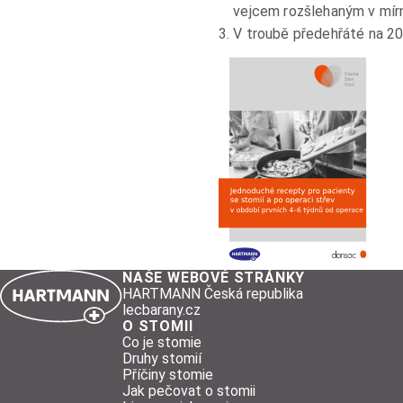
vejcem rozšlehaným v mí
V troubě předehřáté na 2
NAŠE WEBOVÉ STRÁNKY
HARTMANN Česká republika
lecbarany.cz
O STOMII
Co je stomie
Druhy stomií
Příčiny stomie
Jak pečovat o stomii