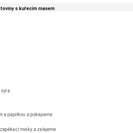
toviny s kuřecím masem
sýra
em a paprikou a pokapeme
zapékací misky a zalejeme