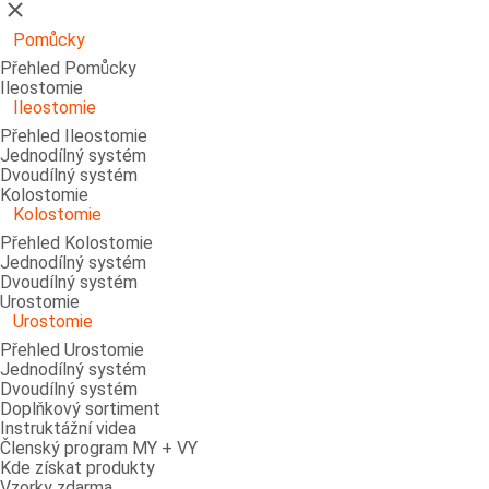
Zavřít
Pomůcky
Přehled Pomůcky
Ileostomie
Ileostomie
Přehled Ileostomie
Jednodílný systém
Dvoudílný systém
Kolostomie
Kolostomie
Přehled Kolostomie
Jednodílný systém
Dvoudílný systém
Urostomie
Urostomie
Přehled Urostomie
Jednodílný systém
Dvoudílný systém
Doplňkový sortiment
Instruktážní videa
Členský program MY + VY
Kde získat produkty
Vzorky zdarma