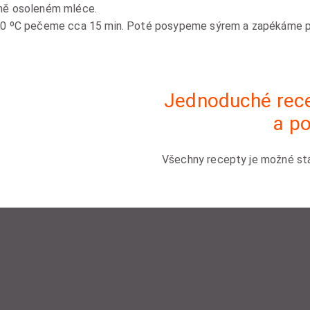
rně osoleném mléce.
00 ºC pečeme cca 15 min. Poté posypeme sýrem a zapékáme př
Jednoduché rece
a po
Všechny recepty je možné st