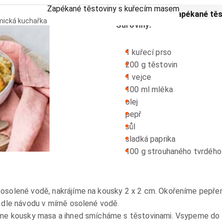
Zapékané těstoviny s kuřecím masem
Zapékané těs
mická kuchařka
Suroviny:
1 kuřecí prso
200 g těstovin
1 vejce
100 ml mléka
olej
pepř
sůl
sladká paprika
100 g strouhaného tvrdého 
osolené vodě, nakrájíme na kousky 2 x 2 cm. Okořeníme pepř
 dle návodu v mírně osolené vodě.
eme kousky masa a ihned smícháme s těstovinami. Vsypeme do 