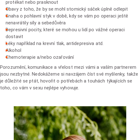
protékat nebo prasknout
Obavy z toho, že by se mohl stomický sáček úplně odlepit
Snaha o pohlavní styk v době, kdy se vám po operaci ještě
nenavrátily síly a sebedůvěra
Depresivní pocity, které se mohou u lidí po vážné operaci
dostavit
Léky například na krevní tlak, antidepresiva atd.
Alkohol
Chemoterapie a/nebo ozařování
Porozumění, komunikace a vřelost mezi vámi a vaším partnerem
jsou nezbytné. Nedokážeme si navzájem číst své myšlenky, takže
je důležité se ptát, hovořit o potřebách a touhách týkajících se
toho, co vám v sexu nejlépe vyhovuje.