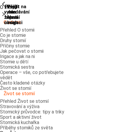
ShowPrevious
ShowPrevious
ShowPrevious
ShowPrevious
ShowPrevious
ShowPrevious
ShowPrevious
ShowPrevious
Přejít
Přejít
Přejít
Přejít
Přejít na
O stomii
vyhledávání
na
na
na
na
Zavřít
zápatí
hlavní
hlavní
hlavní
O stomii
navigaci
navigaci
obsah
Přehled O stomii
Co je stomie
Druhy stomií
Příčiny stomie
Jak pečovat o stomii
Irigace a jak na ni
Stomie u dětí
Stomická sestra
Operace – vše, co potřebujete
vědět
Často kladené otázky
Život se stomií
Život se stomií
Přehled Život se stomií
Stravování a výživa
Stomický průvodce: tipy a triky
Sport a aktivní život
Stomická kuchařka
Příběhy stomiků ze světa