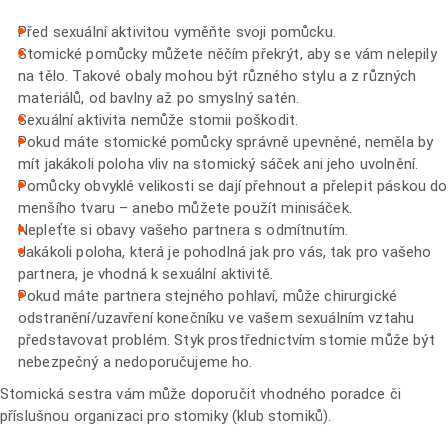
Před sexuální aktivitou vyměňte svoji pomůcku.
Stomické pomůcky můžete něčím překrýt, aby se vám nelepily
na tělo. Takové obaly mohou být různého stylu a z různých
materiálů, od bavlny až po smyslný satén.
Sexuální aktivita nemůže stomii poškodit.
Pokud máte stomické pomůcky správně upevněné, neměla by
mít jakákoli poloha vliv na stomický sáček ani jeho uvolnění.
Pomůcky obvyklé velikosti se dají přehnout a přelepit páskou do
menšího tvaru – anebo můžete použít minisáček.
Nepleťte si obavy vašeho partnera s odmítnutím.
Jakákoli poloha, která je pohodlná jak pro vás, tak pro vašeho
partnera, je vhodná k sexuální aktivitě.
Pokud máte partnera stejného pohlaví, může chirurgické
odstranění/uzavření konečníku ve vašem sexuálním vztahu
představovat problém. Styk prostřednictvím stomie může být
nebezpečný a nedoporučujeme ho.
Stomická sestra vám může doporučit vhodného poradce či
příslušnou organizaci pro stomiky (klub stomiků).