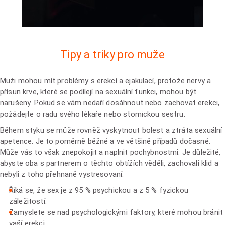
Tipy a triky pro muže
Muži mohou mít problémy s erekcí a ejakulací, protože nervy a
přísun krve, které se podílejí na sexuální funkci, mohou být
narušeny. Pokud se vám nedaří dosáhnout nebo zachovat erekci,
požádejte o radu svého lékaře nebo stomickou sestru.
Během styku se může rovněž vyskytnout bolest a ztráta sexuální
apetence. Je to poměrně běžné a ve většině případů dočasné.
Může vás to však znepokojit a naplnit pochybnostmi. Je důležité,
abyste oba s partnerem o těchto obtížích věděli, zachovali klid a
nebyli z toho přehnaně vystresovaní.
Říká se, že sex je z 95 % psychickou a z 5 % fyzickou
záležitostí.
Zamyslete se nad psychologickými faktory, které mohou bránit
vaší erekci.