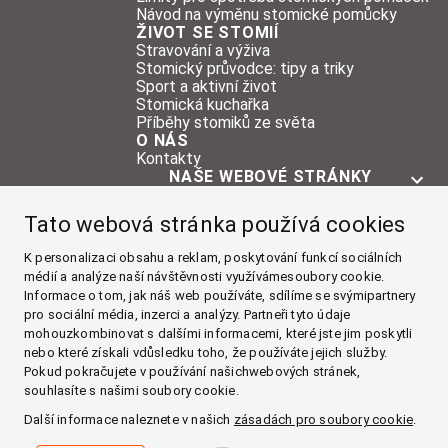
Návod na výměnu stomické pomůcky
ŽIVOT SE STOMIÍ
Stravování a výživa
Stomický průvodce: tipy a triky
Sport a aktivní život
Stomická kuchařka
Příběhy stomiků ze světa
O NÁS
Kontakty
NAŠE WEBOVÉ STRÁNKY
O STOMII
Tato webová stránka používá cookies
POMŮCKY
ŽIVOT SE STOMIÍ
K personalizaci obsahu a reklam, poskytování funkcí sociálních
médií a analýze naší návštěvnosti využívámesoubory cookie.
O NÁS
Informace o tom, jak náš web používáte, sdílíme se svýmipartnery
pro sociální média, inzerci a analýzy. Partneři tyto údaje
Facebook
mohouzkombinovat s dalšími informacemi, které jste jim poskytli
nebo které získali vdůsledku toho, že používáte jejich služby.
Instagram
Pokud pokračujete v používání našichwebových stránek,
souhlasíte s našimi soubory cookie.
YouTube
Další informace naleznete v našich
zásadách pro soubory cookie
.