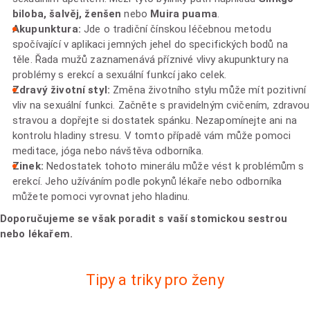
biloba, šalvěj, ženšen
nebo
Muira puama
.
Akupunktura:
Jde o tradiční čínskou léčebnou metodu
spočívající v aplikaci jemných jehel do specifických bodů na
těle. Řada mužů zaznamenává příznivé vlivy akupunktury na
problémy s erekcí a sexuální funkcí jako celek.
Zdravý životní styl:
Změna životního stylu může mít pozitivní
vliv na sexuální funkci. Začněte s pravidelným cvičením, zdravou
stravou a dopřejte si dostatek spánku. Nezapomínejte ani na
kontrolu hladiny stresu. V tomto případě vám může pomoci
meditace, jóga nebo návštěva odborníka.
Zinek:
Nedostatek tohoto minerálu může vést k problémům s
erekcí. Jeho užíváním podle pokynů lékaře nebo odborníka
můžete pomoci vyrovnat jeho hladinu.
Doporučujeme se však poradit s vaší stomickou sestrou
nebo lékařem.
Tipy a triky pro ženy