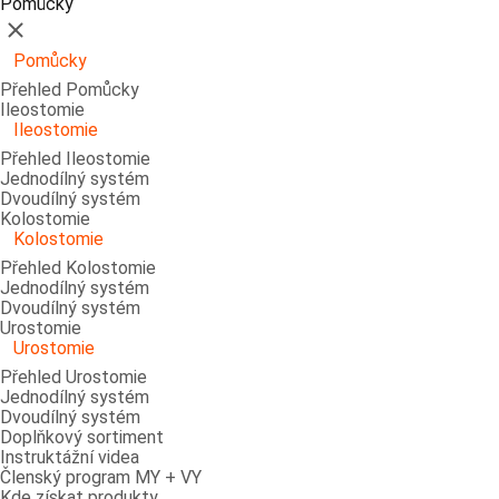
Pomůcky
Zavřít
Pomůcky
Přehled Pomůcky
Ileostomie
Ileostomie
Přehled Ileostomie
Jednodílný systém
Dvoudílný systém
Kolostomie
Kolostomie
Přehled Kolostomie
Jednodílný systém
Dvoudílný systém
Urostomie
Urostomie
Přehled Urostomie
Jednodílný systém
Dvoudílný systém
Doplňkový sortiment
Instruktážní videa
Členský program MY + VY
Kde získat produkty