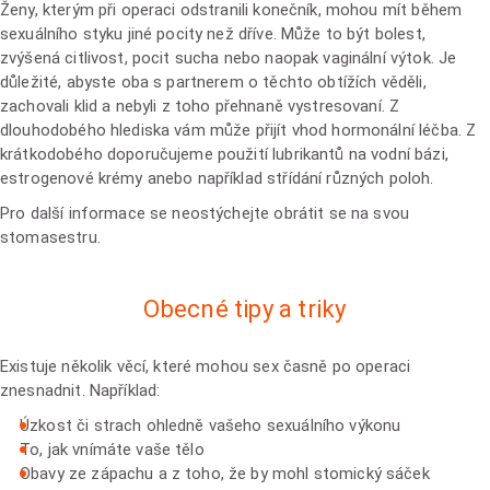
Ženy, kterým při operaci odstranili konečník, mohou mít během
sexuálního styku jiné pocity než dříve. Může to být bolest,
zvýšená citlivost, pocit sucha nebo naopak vaginální výtok. Je
důležité, abyste oba s partnerem o těchto obtížích věděli,
zachovali klid a nebyli z toho přehnaně vystresovaní. Z
dlouhodobého hlediska vám může přijít vhod hormonální léčba. Z
krátkodobého doporučujeme použití lubrikantů na vodní bázi,
estrogenové krémy anebo například střídání různých poloh.
Pro další informace se neostýchejte obrátit se na svou
stomasestru.
Obecné tipy a triky
Existuje několik věcí, které mohou sex časně po operaci
znesnadnit. Například:
Úzkost či strach ohledně vašeho sexuálního výkonu
To, jak vnímáte vaše tělo
Obavy ze zápachu a z toho, že by mohl stomický sáček