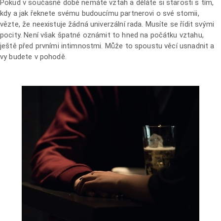
Pokud v současné době nemáte vztah a děláte si starosti s tím,
kdy a jak řeknete svému budoucímu partnerovi o své stomii,
vězte, že neexistuje žádná univerzální rada. Musíte se řídit svými
pocity. Není však špatné oznámit to hned na počátku vztahu,
ještě před prvními intimnostmi. Může to spoustu věcí usnadnit a
vy budete v pohodě.