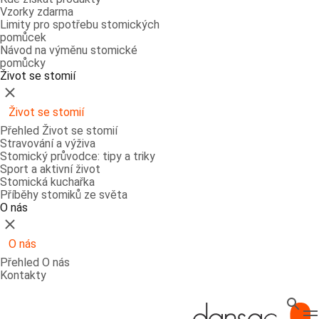
Vzorky zdarma
Limity pro spotřebu stomických
pomůcek
Návod na výměnu stomické
pomůcky
Život se stomií
Zavřít
Život se stomií
Přehled Život se stomií
Stravování a výživa
Stomický průvodce: tipy a triky
Sport a aktivní život
Stomická kuchařka
Příběhy stomiků ze světa
O nás
Zavřít
O nás
Přehled O nás
Kontakty
Hledat
T