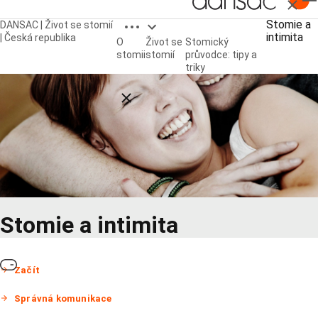
Zavřít
Open breadcrumbs
Stomie a
DANSAC | Život se stomií
intimita
| Česká republika
O
Život se
Stomický
stomii
stomií
průvodce: tipy a
triky
Close breadcrumbs
Stomie a intimita
Začít
Správná komunikace