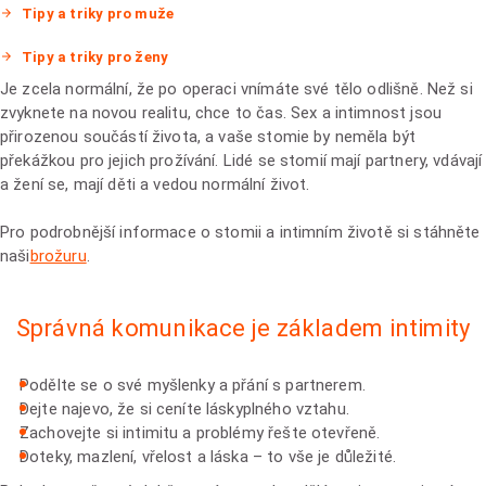
Tipy a triky pro muže
Tipy a triky pro ženy
Je zcela normální, že po operaci vnímáte své tělo odlišně. Než si
zvyknete na novou realitu, chce to čas. Sex a intimnost jsou
přirozenou součástí života, a vaše stomie by neměla být
překážkou pro jejich prožívání. Lidé se stomií mají partnery, vdávají
a žení se, mají děti a vedou normální život.
Pro podrobnější informace o stomii a intimním životě si stáhněte
naši
brožuru
.
Správná komunikace je základem intimity
Podělte se o své myšlenky a přání s partnerem.
Dejte najevo, že si ceníte láskyplného vztahu.
Zachovejte si intimitu a problémy řešte otevřeně.
Doteky, mazlení, vřelost a láska – to vše je důležité.