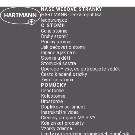
NAŠE WEBOVÉ STRÁNKY
HARTMANN Česká republika
lecbarany.cz
O STOMII
Co je stomie
Druhy stomií
Příčiny stomie
Jak pečovat o stomii
Irigace a jak na ni
Stomie u dětí
Stomická sestra
Operace – vše, co potřebujete vědět
Často kladené otázky
Život se stomií
POMŮCKY
Ileostomie
Kolostomie
Urostomie
Doplňkový sortiment
Instruktážní videa
Členský program MY + VY
Kde získat produkty
Vzorky zdarma
Limity pro spotřebu stomických pomůcek