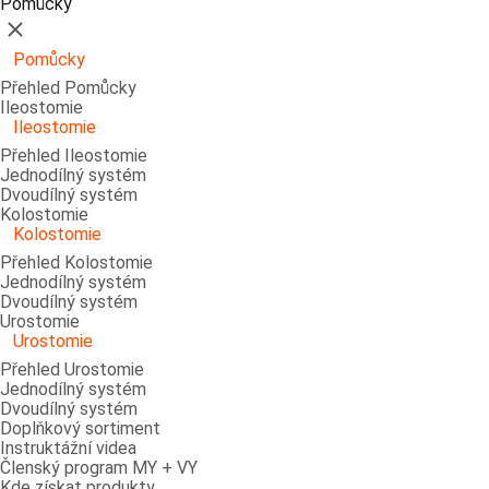
Pomůcky
Zavřít
Pomůcky
Přehled Pomůcky
Ileostomie
Ileostomie
Přehled Ileostomie
Jednodílný systém
Dvoudílný systém
Kolostomie
Kolostomie
Přehled Kolostomie
Jednodílný systém
Dvoudílný systém
Urostomie
Urostomie
Přehled Urostomie
Jednodílný systém
Dvoudílný systém
Doplňkový sortiment
Instruktážní videa
Členský program MY + VY
Kde získat produkty