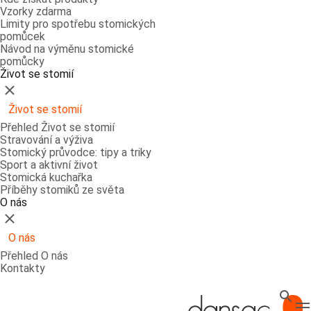
Vzorky zdarma
Limity pro spotřebu stomických
pomůcek
Návod na výměnu stomické
pomůcky
Život se stomií
Zavřít
Život se stomií
Přehled Život se stomií
Stravování a výživa
Stomický průvodce: tipy a triky
Sport a aktivní život
Stomická kuchařka
Příběhy stomiků ze světa
O nás
Zavřít
O nás
Přehled O nás
Kontakty
Hledat
T