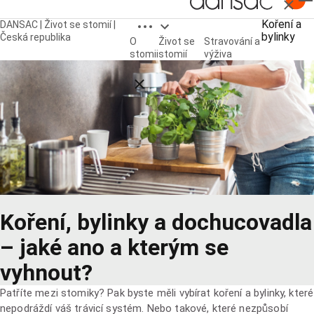
Zavřít
Open breadcrumbs
Koření a
DANSAC | Život se stomií |
bylinky
Česká republika
O
Život se
Stravování a
stomii
stomií
výživa
Close breadcrumbs
Koření, bylinky a dochucovadla
– jaké ano a kterým se
vyhnout?
Patříte mezi stomiky? Pak byste měli vybírat koření a bylinky, které
nepodráždí váš trávicí systém. Nebo takové, které nezpůsobí