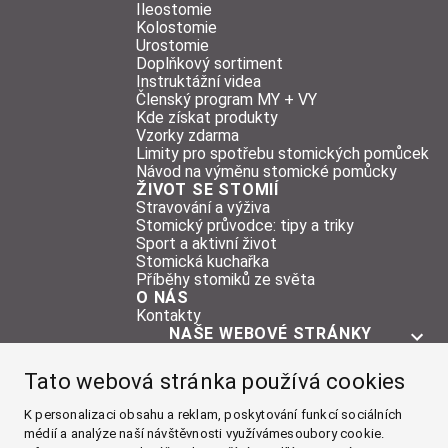
Ileostomie
Kolostomie
Urostomie
Doplňkový sortiment
Instruktážní videa
Členský program MY + VY
Kde získat produkty
Vzorky zdarma
Limity pro spotřebu stomických pomůcek
Návod na výměnu stomické pomůcky
ŽIVOT SE STOMIÍ
Stravování a výživa
Stomický průvodce: tipy a triky
Sport a aktivní život
Stomická kuchařka
Příběhy stomiků ze světa
O NÁS
Kontakty
NAŠE WEBOVÉ STRÁNKY
O STOMII
Tato webová stránka používá cookies
POMŮCKY
ŽIVOT SE STOMIÍ
K personalizaci obsahu a reklam, poskytování funkcí sociálních
médií a analýze naší návštěvnosti využívámesoubory cookie.
O NÁS