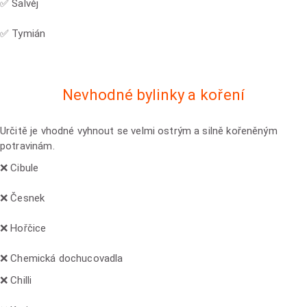
✅ Šalvěj
✅ Tymián
Nevhodné bylinky a koření
Určitě
je vhodné vyhnout se velmi ostrým a silně kořeněným
potravinám
.
❌ Cibule
❌ Česnek
❌ Hořčice
❌ Chemická dochucovadla
❌ Chilli