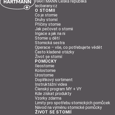
HARTMANN Česká republika
lecbarany.cz
O STOMII
Co je stomie
Druhy stomií
Příčiny stomie
Jak pečovat o stomii
Irigace a jak na ni
Stomie u dětí
Stomická sestra
Operace – vše, co potřebujete vědět
Často kladené otázky
Život se stomií
POMŮCKY
Ileostomie
Kolostomie
Urostomie
Doplňkový sortiment
Instruktážní videa
Členský program MY + VY
Kde získat produkty
Vzorky zdarma
Limity pro spotřebu stomických pomůcek
Návod na výměnu stomické pomůcky
ŽIVOT SE STOMIÍ