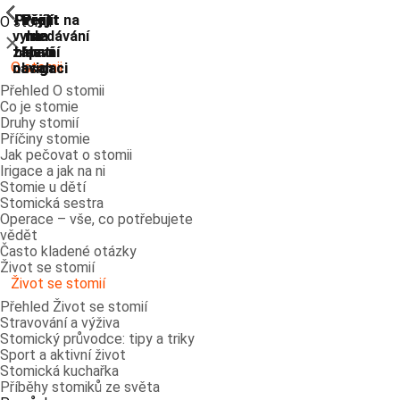
ShowPrevious
ShowPrevious
ShowPrevious
ShowPrevious
ShowPrevious
ShowPrevious
ShowPrevious
ShowPrevious
Přejít
Přejít
Přejít
Přejít
Přejít na
O stomii
vyhledávání
na
na
na
na
Zavřít
zápatí
hlavní
hlavní
hlavní
O stomii
navigaci
navigaci
obsah
Přehled O stomii
Co je stomie
Druhy stomií
Příčiny stomie
Jak pečovat o stomii
Irigace a jak na ni
Stomie u dětí
Stomická sestra
Operace – vše, co potřebujete
vědět
Často kladené otázky
Život se stomií
Život se stomií
Přehled Život se stomií
Stravování a výživa
Stomický průvodce: tipy a triky
Sport a aktivní život
Stomická kuchařka
Příběhy stomiků ze světa