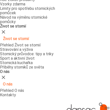
Vzorky zdarma
Limity pro spotřebu stomických
pomůcek
Návod na výměnu stomické
pomůcky
Život se stomií
Zavřít
Život se stomií
Přehled Život se stomií
Stravování a výživa
Stomický průvodce: tipy a triky
Sport a aktivní život
Stomická kuchařka
Příběhy stomiků ze světa
O nás
Zavřít
O nás
Přehled O nás
Kontakty
Hledat
T