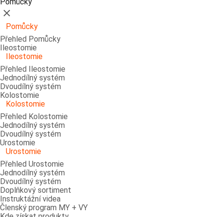
Pomůcky
Zavřít
Pomůcky
Přehled Pomůcky
Ileostomie
Ileostomie
Přehled Ileostomie
Jednodílný systém
Dvoudílný systém
Kolostomie
Kolostomie
Přehled Kolostomie
Jednodílný systém
Dvoudílný systém
Urostomie
Urostomie
Přehled Urostomie
Jednodílný systém
Dvoudílný systém
Doplňkový sortiment
Instruktážní videa
Členský program MY + VY
Kde získat produkty