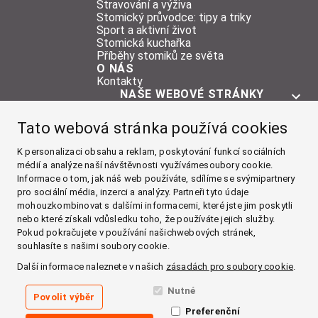
Stravování a výživa
Stomický průvodce: tipy a triky
Sport a aktivní život
Stomická kuchařka
Příběhy stomiků ze světa
O NÁS
Kontakty
NAŠE WEBOVÉ STRÁNKY
O STOMII
Tato webová stránka používá cookies
POMŮCKY
ŽIVOT SE STOMIÍ
K personalizaci obsahu a reklam, poskytování funkcí sociálních
médií a analýze naší návštěvnosti využívámesoubory cookie.
O NÁS
Informace o tom, jak náš web používáte, sdílíme se svýmipartnery
pro sociální média, inzerci a analýzy. Partneři tyto údaje
Facebook
mohouzkombinovat s dalšími informacemi, které jste jim poskytli
nebo které získali vdůsledku toho, že používáte jejich služby.
Instagram
Pokud pokračujete v používání našichwebových stránek,
souhlasíte s našimi soubory cookie.
YouTube
Další informace naleznete v našich
zásadách pro soubory cookie
.
LinkedIn
Nutné
Povolit výběr
Preferenční
Zásady používání cookies