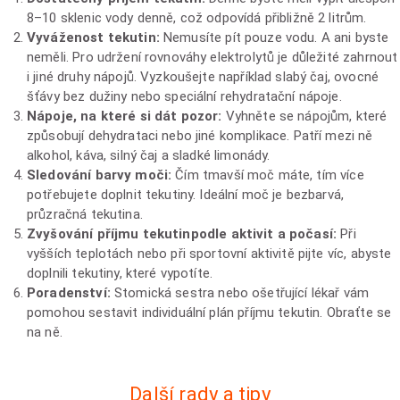
8–10 sklenic vody denně, což odpovídá přibližně 2 litrům.
Vyváženost tekutin:
Nemusíte pít pouze vodu. A ani byste
neměli. Pro udržení rovnováhy elektrolytů je důležité zahrnout
i jiné druhy nápojů. Vyzkoušejte například slabý čaj, ovocné
šťávy bez dužiny nebo speciální rehydratační nápoje.
Nápoje, na které si dát pozor:
Vyhněte se nápojům, které
způsobují dehydrataci nebo jiné komplikace. Patří mezi ně
alkohol, káva, silný čaj a sladké limonády.
Sledování barvy moči:
Čím tmavší moč máte, tím více
potřebujete doplnit tekutiny. Ideální moč je bezbarvá,
průzračná tekutina.
Zvyšování příjmu tekutin
podle aktivit a počasí:
Při
vyšších teplotách nebo při sportovní aktivitě pijte víc, abyste
doplnili tekutiny, které vypotíte.
Poradenství:
Stomická sestra nebo ošetřující lékař vám
pomohou sestavit individuální plán příjmu tekutin. Obraťte se
na ně.
Další rady a tipy