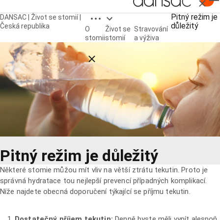
Zavřít
Open breadcrumbs
Pitný režim je
DANSAC | Život se stomií |
důležitý
Česká republika
O
Život se
Stravování
stomii
stomií
a výživa
Close breadcrumbs
Pitný režim je důležitý
Některé stomie můžou mít vliv na větší ztrátu tekutin. Proto je
správná hydratace tou nejlepší prevencí případných komplikací.
Níže najdete obecná doporučení týkající se příjmu tekutin.
Dostatečný příjem tekutin:
Denně byste měli vypít alespoň