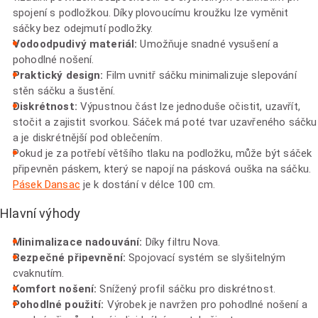
spojení s podložkou. Díky plovoucímu kroužku lze vyměnit
sáčky bez odejmutí podložky.
Vodoodpudivý materiál:
Umožňuje snadné vysušení a
pohodlné nošení.
Praktický design:
Film uvnitř sáčku minimalizuje slepování
stěn sáčku a šustění.
Diskrétnost:
Výpustnou část lze jednoduše očistit, uzavřít,
stočit a zajistit svorkou. Sáček má poté tvar uzavřeného sáčku
a je diskrétnější pod oblečením.
Pokud je za potřebí většího tlaku na podložku, může být sáček
připevněn páskem, který se napojí na pásková ouška na sáčku.
Pásek Dansac
je k dostání v délce 100 cm.
Hlavní výhody
Minimalizace nadouvání:
Díky filtru Nova.
Bezpečné připevnění:
Spojovací systém se slyšitelným
cvaknutím.
Komfort nošení:
Snížený profil sáčku pro diskrétnost.
Pohodlné použití:
Výrobek je navržen pro pohodlné nošení a