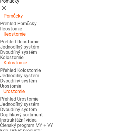
Pomůcky
Zavřít
Pomůcky
Přehled Pomůcky
Ileostomie
Ileostomie
Přehled Ileostomie
Jednodílný systém
Dvoudílný systém
Kolostomie
Kolostomie
Přehled Kolostomie
Jednodílný systém
Dvoudílný systém
Urostomie
Urostomie
Přehled Urostomie
Jednodílný systém
Dvoudílný systém
Doplňkový sortiment
Instruktážní videa
Členský program MY + VY
Kde získat produkty