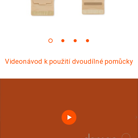
Videonávod k použití dvoudílné pomůcky