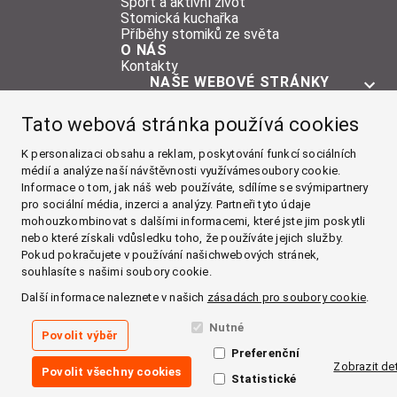
Sport a aktivní život
Stomická kuchařka
Příběhy stomiků ze světa
O NÁS
Kontakty
NAŠE WEBOVÉ STRÁNKY
O STOMII
Tato webová stránka používá cookies
POMŮCKY
ŽIVOT SE STOMIÍ
K personalizaci obsahu a reklam, poskytování funkcí sociálních
médií a analýze naší návštěvnosti využívámesoubory cookie.
O NÁS
Informace o tom, jak náš web používáte, sdílíme se svýmipartnery
pro sociální média, inzerci a analýzy. Partneři tyto údaje
Facebook
mohouzkombinovat s dalšími informacemi, které jste jim poskytli
nebo které získali vdůsledku toho, že používáte jejich služby.
Instagram
Pokud pokračujete v používání našichwebových stránek,
souhlasíte s našimi soubory cookie.
YouTube
Další informace naleznete v našich
zásadách pro soubory cookie
.
LinkedIn
Nutné
Povolit výběr
Preferenční
Zásady používání cookies
Zobrazit det
Povolit všechny cookies
Zásady zpracování osobních údajů
Statistické
Impressum