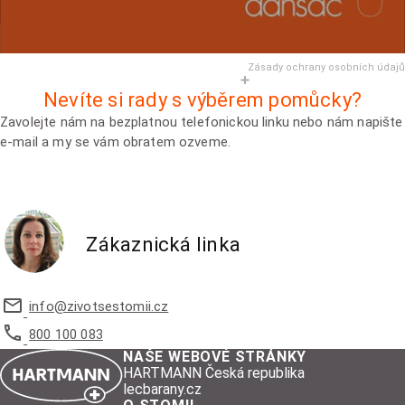
Zásady ochrany osobních údajů
Nevíte si rady s výběrem pomůcky?
Zavolejte nám na bezplatnou telefonickou linku nebo nám napište
e-mail a my se vám obratem ozveme.
Zákaznická linka
info@
zivotsestomii.cz
800 100 083
NAŠE WEBOVÉ STRÁNKY
HARTMANN Česká republika
lecbarany.cz