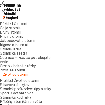
ShowPrevious
ShowPrevious
ShowPrevious
ShowPrevious
ShowPrevious
ShowPrevious
ShowPrevious
ShowPrevious
Přejít
Přejít
Přejít
Přejít
Přejít na
O stomii
vyhledávání
na
na
na
na
Zavřít
zápatí
hlavní
hlavní
hlavní
O stomii
navigaci
navigaci
obsah
Přehled O stomii
Co je stomie
Druhy stomií
Příčiny stomie
Jak pečovat o stomii
Irigace a jak na ni
Stomie u dětí
Stomická sestra
Operace – vše, co potřebujete
vědět
Často kladené otázky
Život se stomií
Život se stomií
Přehled Život se stomií
Stravování a výživa
Stomický průvodce: tipy a triky
Sport a aktivní život
Stomická kuchařka
Příběhy stomiků ze světa