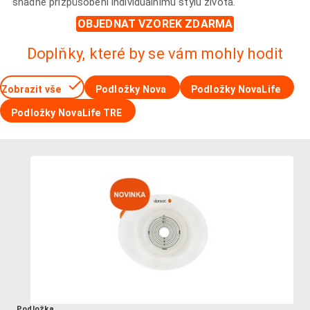
snadné přizpůsobení individuálnímu stylu života.
OBJEDNAT VZOREK ZDARMA
Doplňky, které by se vám mohly hodit
Zobrazit vše
Podložky Nova
Podložky NovaLife
Podložky NovaLife TRE
Podložka