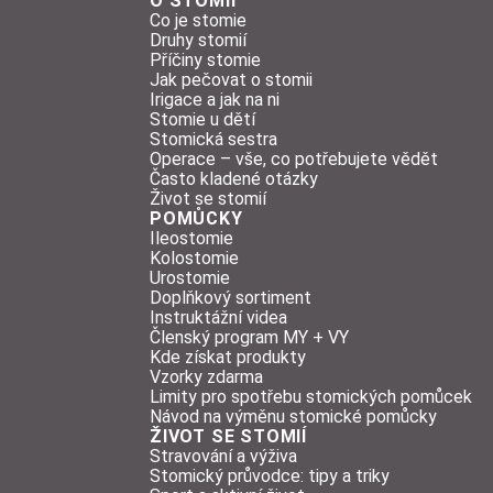
O STOMII
Co je stomie
Druhy stomií
Příčiny stomie
Jak pečovat o stomii
Irigace a jak na ni
Stomie u dětí
Stomická sestra
Operace – vše, co potřebujete vědět
Často kladené otázky
Život se stomií
POMŮCKY
Ileostomie
Kolostomie
Urostomie
Doplňkový sortiment
Instruktážní videa
Členský program MY + VY
Kde získat produkty
Vzorky zdarma
Limity pro spotřebu stomických pomůcek
Návod na výměnu stomické pomůcky
ŽIVOT SE STOMIÍ
Stravování a výživa
Stomický průvodce: tipy a triky