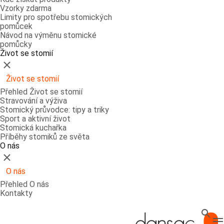
Vzorky zdarma
Limity pro spotřebu stomických
pomůcek
Návod na výměnu stomické
pomůcky
Život se stomií
Zavřít
Život se stomií
Přehled Život se stomií
Stravování a výživa
Stomický průvodce: tipy a triky
Sport a aktivní život
Stomická kuchařka
Příběhy stomiků ze světa
O nás
Zavřít
O nás
Přehled O nás
Kontakty
Hledat
T