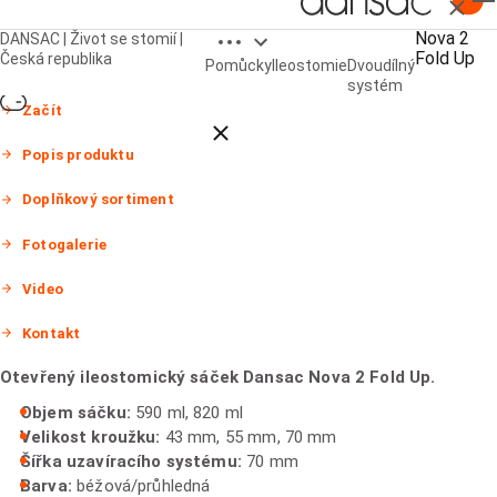
Zavřít
Open breadcrumbs
Nova 2
DANSAC | Život se stomií |
Nova 2 Fold Up
Fold Up
Česká republika
Pomůcky
Ileostomie
Dvoudílný
systém
Začít
Close breadcrumbs
Popis produktu
Doplňkový sortiment
Fotogalerie
Video
Kontakt
Otevřený ileostomický sáček Dansac Nova 2 Fold Up.
Objem sáčku:
590 ml, 820 ml
Velikost kroužku:
43 mm, 55 mm, 70 mm
Šířka uzavíracího systému:
70 mm
Barva:
béžová/průhledná