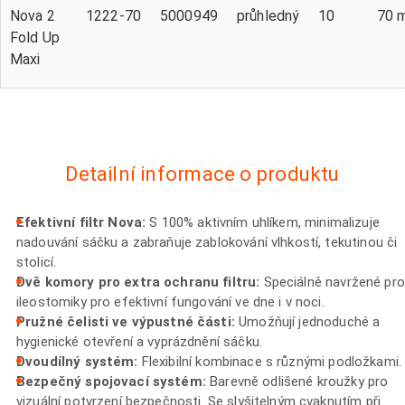
Nova 2
1222-70
5000949
průhledný
10
70 
Fold Up
Maxi
Detailní informace o produktu
Efektivní filtr Nova:
S 100% aktivním uhlíkem, minimalizuje
nadouvání sáčku a zabraňuje zablokování vlhkostí, tekutinou či
stolicí.
Dvě komory pro extra ochranu filtru:
Speciálně navržené pro
ileostomiky pro efektivní fungování ve dne i v noci.
Pružné čelisti ve výpustné části:
Umožňují jednoduché a
hygienické otevření a vyprázdnění sáčku.
Dvoudílný systém:
Flexibilní kombinace s různými podložkami.
Bezpečný spojovací systém:
Barevně odlišené kroužky pro
vizuální potvrzení bezpečnosti. Se slyšitelným cvaknutím při