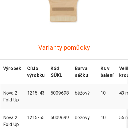
Varianty pomůcky
Výrobek
Číslo
Kód
Barva
Ks v
Vel
výrobku
SÚKL
sáčku
balení
kro
Nova 2
1215-43
5009698
béžový
10
43 
Fold Up
Nova 2
1215-55
5009699
béžový
10
55 
Fold Up