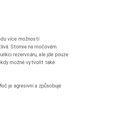
odu více možností
citlivá. Stomie na močovém
nkci rezervoáru, ale jde pouze
ěkdy možné vytvořit také
 Moč je agresivní a způsobuje