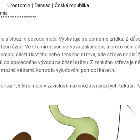
Urostomie | Dansac | Česká republika
 informace
omie
 a slouží k odvodu moči. Vyskytuje se poměrně zřídka. Z dův
ístění různé. Ve stomii nejsou nervová zakončení, a proto není 
mocí části tlustého nebo tenkého střeva, kde střevo neplní fu
 do společného vývodu na břišní stěnu. Z tenkého střeva je n
je možná vědomá kontrola vylučování pomocí katetru.
í asi 1,5 litru moči v závislosti na množství přijatých tekutin.