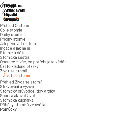
ShowPrevious
ShowPrevious
ShowPrevious
ShowPrevious
ShowPrevious
ShowPrevious
ShowPrevious
ShowPrevious
Přejít
Přejít
Přejít
Přejít
Přejít na
O stomii
vyhledávání
na
na
na
na
Zavřít
zápatí
hlavní
hlavní
hlavní
O stomii
navigaci
navigaci
obsah
Přehled O stomii
Co je stomie
Druhy stomií
Příčiny stomie
Jak pečovat o stomii
Irigace a jak na ni
Stomie u dětí
Stomická sestra
Operace – vše, co potřebujete vědět
Často kladené otázky
Život se stomií
Život se stomií
Přehled Život se stomií
Stravování a výživa
Stomický průvodce: tipy a triky
Sport a aktivní život
Stomická kuchařka
Příběhy stomiků ze světa
Pomůcky