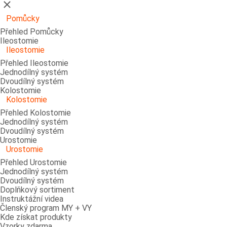
Zavřít
Pomůcky
Přehled Pomůcky
Ileostomie
Ileostomie
Přehled Ileostomie
Jednodílný systém
Dvoudílný systém
Kolostomie
Kolostomie
Přehled Kolostomie
Jednodílný systém
Dvoudílný systém
Urostomie
Urostomie
Přehled Urostomie
Jednodílný systém
Dvoudílný systém
Doplňkový sortiment
Instruktážní videa
Členský program MY + VY
Kde získat produkty
Vzorky zdarma