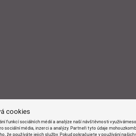
vá cookies
ání funkcí sociálních médií a analýze naší návštěvnosti využívámeso
o sociální média, inzerci a analýzy. Partneři tyto údaje mohouzkomb
toho, že používáte jejich služby. Pokud pokračujete v používání naši