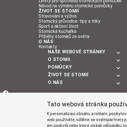
Limity pro spotřebu stomických pomůcek
Návod na výměnu stomické pomůcky
ŽIVOT SE STOMIÍ
Stravování a výživa
Stomický průvodce: tipy a triky
Sport a aktivní život
Stomická kuchařka
Příběhy stomiků ze světa
O NÁS
Kontakty
NAŠE WEBOVÉ STRÁNKY
O STOMII
POMŮCKY
ŽIVOT SE STOMIÍ
O NÁS
Facebook
Tato webová stránka použí
Instagram
K personalizaci obsahu a reklam, poskytov
YouTube
web používáte, sdílíme se svýmipartnery pr
jim poskytli nebo které získali vdůsledku 