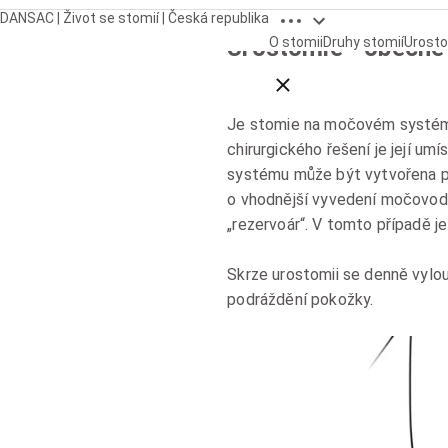
Open breadcrumbs
DANSAC | Život se stomií | Česká republika
Urostomie - obecné
O stomii
Druhy stomií
Urost
Close breadcrumbs
Je stomie na močovém systému
chirurgického řešení je její um
systému může být vytvořena po
o vhodnější vyvedení močovodů
„rezervoár“. V tomto případě 
Skrze urostomii se denně vylouč
podráždění pokožky.