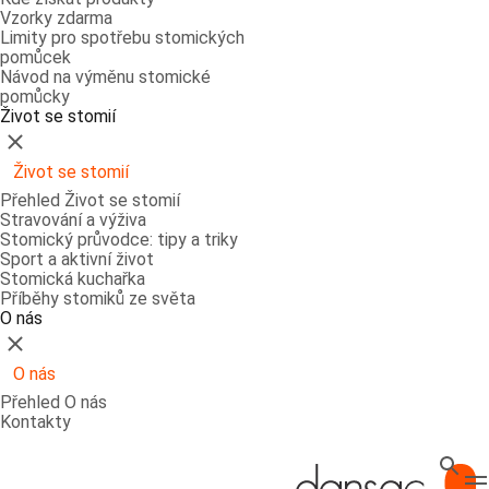
Vzorky zdarma
Limity pro spotřebu stomických
pomůcek
Návod na výměnu stomické
pomůcky
Život se stomií
Zavřít
Život se stomií
Přehled Život se stomií
Stravování a výživa
Stomický průvodce: tipy a triky
Sport a aktivní život
Stomická kuchařka
Příběhy stomiků ze světa
O nás
Zavřít
O nás
Přehled O nás
Kontakty
Hledat
T