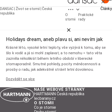
Zavřít
Open breadcrumbs
Články
DANSAC | Život se stomií | Česká
republika
Články
O
Praktické
stomii
rady
Close breadcrumbs
Holidays dream, aneb plavu si, ani nevím jak
Krásné léto, vysoké letní teploty, vše vyzývá k tomu, aby se
šlo k vodě a já si mohl zaplavat, a to nemohu = tato věta
zazněla několikrát během letního období v liberecké
stomaporadně. Smutné pohledy, pocity méněcennosti a
prosby o radu, jak adekvátně strávit letní dovolenou.
Dozvědět se více
NAŠE WEBOVÉ STRÁNKY
HARTMANN Česká republika
lecbarany.cz
O STOMII
Co je stomie
Druhy stomií