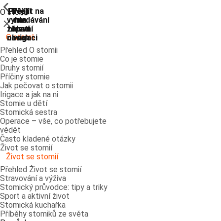
ShowPrevious
ShowPrevious
ShowPrevious
ShowPrevious
ShowPrevious
ShowPrevious
ShowPrevious
ShowPrevious
Přejít
Přejít
Přejít
Přejít
Přejít na
O stomii
vyhledávání
na
na
na
na
Zavřít
zápatí
hlavní
hlavní
hlavní
O stomii
navigaci
navigaci
obsah
Přehled O stomii
Co je stomie
Druhy stomií
Příčiny stomie
Jak pečovat o stomii
Irigace a jak na ni
Stomie u dětí
Stomická sestra
Operace – vše, co potřebujete
vědět
Často kladené otázky
Život se stomií
Život se stomií
Přehled Život se stomií
Stravování a výživa
Stomický průvodce: tipy a triky
Sport a aktivní život
Stomická kuchařka
Příběhy stomiků ze světa