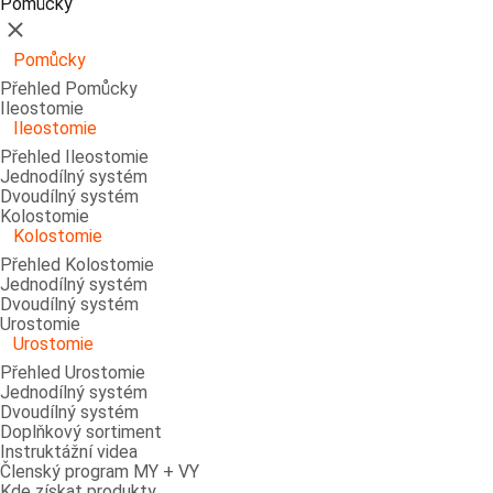
Pomůcky
Zavřít
Pomůcky
Přehled Pomůcky
Ileostomie
Ileostomie
Přehled Ileostomie
Jednodílný systém
Dvoudílný systém
Kolostomie
Kolostomie
Přehled Kolostomie
Jednodílný systém
Dvoudílný systém
Urostomie
Urostomie
Přehled Urostomie
Jednodílný systém
Dvoudílný systém
Doplňkový sortiment
Instruktážní videa
Členský program MY + VY
Kde získat produkty