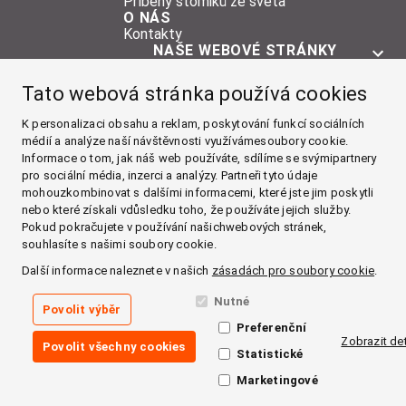
Příběhy stomiků ze světa
O NÁS
Kontakty
NAŠE WEBOVÉ STRÁNKY
O STOMII
Tato webová stránka používá cookies
POMŮCKY
ŽIVOT SE STOMIÍ
K personalizaci obsahu a reklam, poskytování funkcí sociálních
médií a analýze naší návštěvnosti využívámesoubory cookie.
O NÁS
Informace o tom, jak náš web používáte, sdílíme se svýmipartnery
pro sociální média, inzerci a analýzy. Partneři tyto údaje
Facebook
mohouzkombinovat s dalšími informacemi, které jste jim poskytli
nebo které získali vdůsledku toho, že používáte jejich služby.
Instagram
Pokud pokračujete v používání našichwebových stránek,
souhlasíte s našimi soubory cookie.
YouTube
Další informace naleznete v našich
zásadách pro soubory cookie
.
LinkedIn
Nutné
Povolit výběr
Preferenční
Zásady používání cookies
Zobrazit det
Povolit všechny cookies
Zásady zpracování osobních údajů
Statistické
Impressum
Všeobecné obchodní podmínky
Marketingové