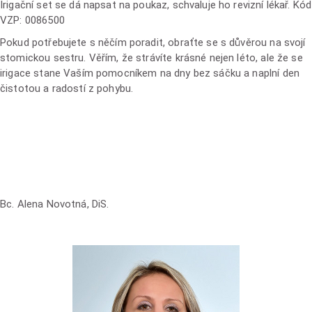
Irigační set se dá napsat na poukaz, schvaluje ho revizní lékař. Kód
VZP: 0086500
Pokud potřebujete s něčím poradit, obraťte se s důvěrou na svojí
stomickou sestru. Věřím, že strávíte krásné nejen léto, ale že se
irigace stane Vaším pomocníkem na dny bez sáčku a naplní den
čistotou a radostí z pohybu.
Bc. Alena Novotná, DiS.