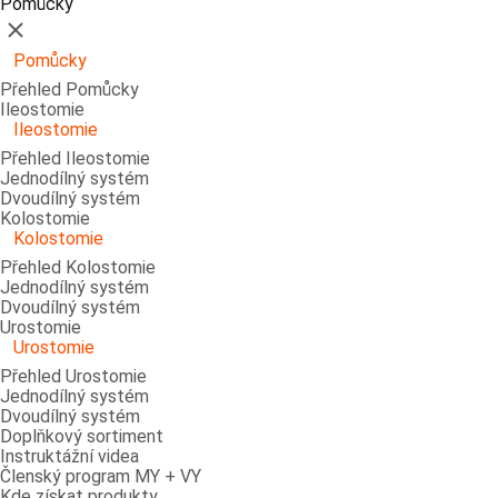
Pomůcky
Zavřít
Pomůcky
Přehled Pomůcky
Ileostomie
Ileostomie
Přehled Ileostomie
Jednodílný systém
Dvoudílný systém
Kolostomie
Kolostomie
Přehled Kolostomie
Jednodílný systém
Dvoudílný systém
Urostomie
Urostomie
Přehled Urostomie
Jednodílný systém
Dvoudílný systém
Doplňkový sortiment
Instruktážní videa
Členský program MY + VY
Kde získat produkty