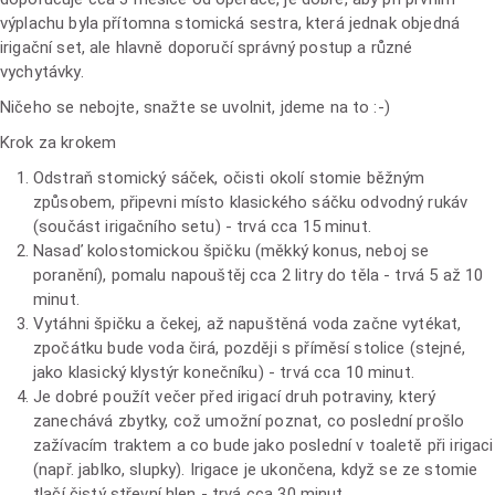
výplachu byla přítomna stomická sestra, která jednak objedná
irigační set, ale hlavně doporučí správný postup a různé
vychytávky.
Ničeho se nebojte, snažte se uvolnit, jdeme na to :-)
Krok za krokem
Odstraň stomický sáček, očisti okolí stomie běžným
způsobem, připevni místo klasického sáčku odvodný rukáv
(součást irigačního setu) - trvá cca 15 minut.
Nasaď kolostomickou špičku (měkký konus, neboj se
poranění), pomalu napouštěj cca 2 litry do těla - trvá 5 až 10
minut.
Vytáhni špičku a čekej, až napuštěná voda začne vytékat,
zpočátku bude voda čirá, později s příměsí stolice (stejné,
jako klasický klystýr konečníku) - trvá cca 10 minut.
Je dobré použít večer před irigací druh potraviny, který
zanechává zbytky, což umožní poznat, co poslední prošlo
zažívacím traktem a co bude jako poslední v toaletě při irigaci
(např. jablko, slupky). Irigace je ukončena, když se ze stomie
tlačí čistý střevní hlen - trvá cca 30 minut.