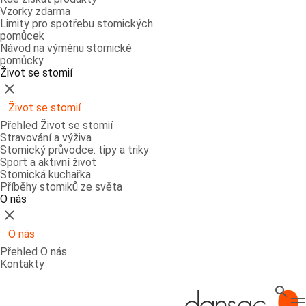
Vzorky zdarma
Limity pro spotřebu stomických
pomůcek
Návod na výměnu stomické
pomůcky
Život se stomií
Zavřít
Život se stomií
Přehled Život se stomií
Stravování a výživa
Stomický průvodce: tipy a triky
Sport a aktivní život
Stomická kuchařka
Příběhy stomiků ze světa
O nás
Zavřít
O nás
Přehled O nás
Kontakty
Hledat
T