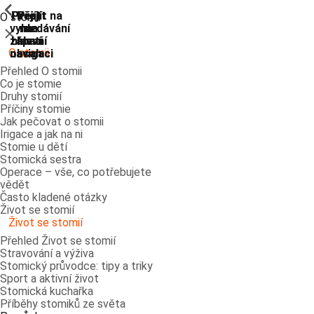
ShowPrevious
ShowPrevious
ShowPrevious
ShowPrevious
ShowPrevious
ShowPrevious
ShowPrevious
ShowPrevious
Přejít
Přejít
Přejít
Přejít
Přejít na
O stomii
vyhledávání
na
na
na
na
Zavřít
zápatí
hlavní
hlavní
hlavní
O stomii
navigaci
navigaci
obsah
Přehled O stomii
Co je stomie
Druhy stomií
Příčiny stomie
Jak pečovat o stomii
Irigace a jak na ni
Stomie u dětí
Stomická sestra
Operace – vše, co potřebujete
vědět
Často kladené otázky
Život se stomií
Život se stomií
Přehled Život se stomií
Stravování a výživa
Stomický průvodce: tipy a triky
Sport a aktivní život
Stomická kuchařka
Příběhy stomiků ze světa