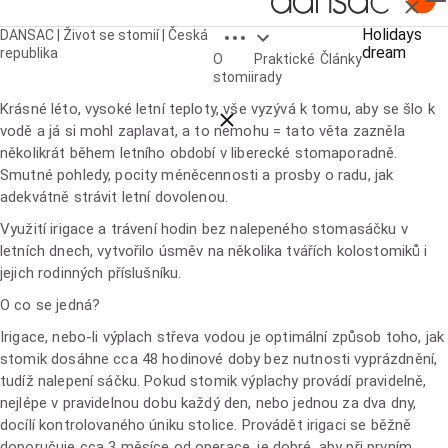
Zavřít
Open breadcrumbs
Holidays
DANSAC | Život se stomií | Česká
dream
Holidays dream, aneb plavu si, ani nevím jak
republika
O
Praktické
Články
stomii
rady
Krásné léto, vysoké letní teploty, vše vyzývá k tomu, aby se šlo k
Close breadcrumbs
vodě a já si mohl zaplavat, a to nemohu = tato věta zazněla
několikrát během letního období v liberecké stomaporadně.
Smutné pohledy, pocity méněcennosti a prosby o radu, jak
adekvátně strávit letní dovolenou.
Využití irigace a trávení hodin bez nalepeného stomasáčku v
letních dnech, vytvořilo úsměv na několika tvářích kolostomiků i
jejich rodinných příslušníku.
O co se jedná?
Irigace, nebo-li výplach střeva vodou je optimální způsob toho, jak
stomik dosáhne cca 48 hodinové doby bez nutnosti vyprázdnění,
tudíž nalepení sáčku. Pokud stomik výplachy provádí pravidelně,
nejlépe v pravidelnou dobu každý den, nebo jednou za dva dny,
docílí kontrolovaného úniku stolice. Provádět irigaci se běžně
doporučuje cca 3 měsíce od operace, je dobré, aby při prvním