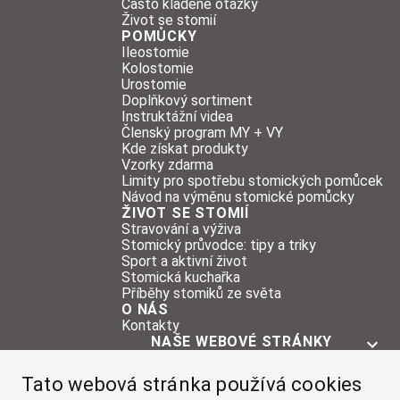
Často kladené otázky
Život se stomií
POMŮCKY
Ileostomie
Kolostomie
Urostomie
Doplňkový sortiment
Instruktážní videa
Členský program MY + VY
Kde získat produkty
Vzorky zdarma
Limity pro spotřebu stomických pomůcek
Návod na výměnu stomické pomůcky
ŽIVOT SE STOMIÍ
Stravování a výživa
Stomický průvodce: tipy a triky
Sport a aktivní život
Stomická kuchařka
Příběhy stomiků ze světa
O NÁS
Kontakty
NAŠE WEBOVÉ STRÁNKY
O STOMII
Tato webová stránka používá cookies
POMŮCKY