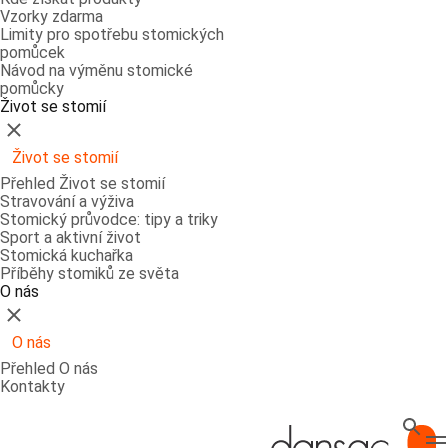
Vzorky zdarma
Limity pro spotřebu stomických
pomůcek
Návod na výměnu stomické
pomůcky
Život se stomií
Zavřít
Život se stomií
Přehled Život se stomií
Stravování a výživa
Stomický průvodce: tipy a triky
Sport a aktivní život
Stomická kuchařka
Příběhy stomiků ze světa
O nás
Zavřít
O nás
Přehled O nás
Kontakty
Hledat
T