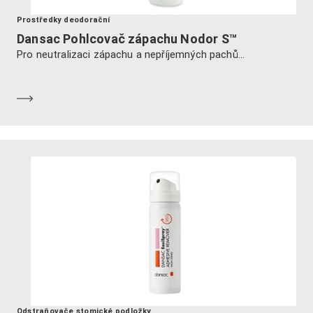
Prostředky deodorační
Dansac Pohlcovač zápachu Nodor S™
Pro neutralizaci zápachu a nepříjemných pachů...
Dozvědět se více
Odstraňovače stomické podložky