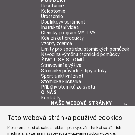
POMŮCKY
Ileostomie
Kolostomie
Urostomie
Doplňkový sortiment
Instruktážní videa
Členský program MY + VY
Kde získat produkty
Vzorky zdarma
Limity pro spotřebu stomických pomůcek
Návod na výměnu stomické pomůcky
ŽIVOT SE STOMIÍ
Stravování a výživa
Stomický průvodce: tipy a triky
Sport a aktivní život
Stomická kuchařka
Příběhy stomiků ze světa
O NÁS
Kontakty
NAŠE WEBOVÉ STRÁNKY
O STOMII
Tato webová stránka používá cookies
POMŮCKY
ŽIVOT SE STOMIÍ
K personalizaci obsahu a reklam, poskytování funkcí sociálních
médií a analýze naší návštěvnosti využívámesoubory cookie.