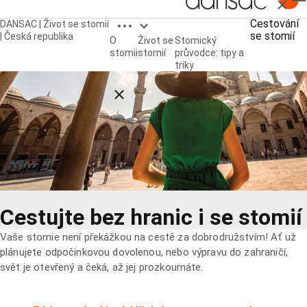
Zavřít
Open breadcrumbs
Cestování
DANSAC | Život se stomií
se stomií
| Česká republika
O
Život se
Stomický
stomii
stomií
průvodce: tipy a
triky
Close breadcrumbs
Cestujte bez hranic i se stomií
Vaše stomie není překážkou na cestě za dobrodružstvím! Ať už
plánujete odpočinkovou dovolenou, nebo výpravu do zahraničí,
svět je otevřený a čeká, až jej prozkoumáte.