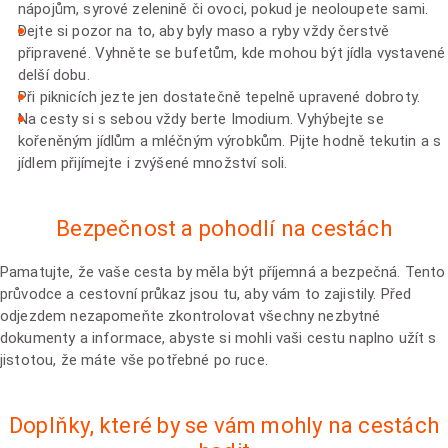
nápojům, syrové zelenině či ovoci, pokud je neoloupete sami.
Dejte si pozor na to, aby byly maso a ryby vždy čerstvě
připravené. Vyhněte se bufetům, kde mohou být jídla vystavené
delší dobu.
Při piknicích jezte jen dostatečně tepelně upravené dobroty.
Na cesty si s sebou vždy berte Imodium. Vyhýbejte se
kořeněným jídlům a mléčným výrobkům. Pijte hodně tekutin a s
jídlem přijímejte i zvýšené množství soli.
Bezpečnost a pohodlí na cestách
Pamatujte, že vaše cesta by měla být příjemná a bezpečná. Tento
průvodce a cestovní průkaz jsou tu, aby vám to zajistily. Před
odjezdem nezapomeňte zkontrolovat všechny nezbytné
dokumenty a informace, abyste si mohli vaši cestu naplno užít s
jistotou, že máte vše potřebné po ruce.
Doplňky, které by se vám mohly na cestách