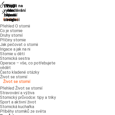
ShowPrevious
ShowPrevious
ShowPrevious
ShowPrevious
ShowPrevious
ShowPrevious
ShowPrevious
ShowPrevious
Přejít
Přejít
Přejít
Přejít
Přejít na
O stomii
vyhledávání
na
na
na
na
Zavřít
zápatí
hlavní
hlavní
hlavní
O stomii
navigaci
navigaci
obsah
Přehled O stomii
Co je stomie
Druhy stomií
Příčiny stomie
Jak pečovat o stomii
Irigace a jak na ni
Stomie u dětí
Stomická sestra
Operace – vše, co potřebujete
vědět
Často kladené otázky
Život se stomií
Život se stomií
Přehled Život se stomií
Stravování a výživa
Stomický průvodce: tipy a triky
Sport a aktivní život
Stomická kuchařka
Příběhy stomiků ze světa