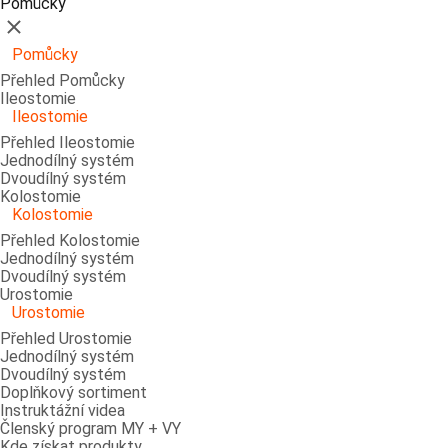
Pomůcky
Zavřít
Pomůcky
Přehled Pomůcky
Ileostomie
Ileostomie
Přehled Ileostomie
Jednodílný systém
Dvoudílný systém
Kolostomie
Kolostomie
Přehled Kolostomie
Jednodílný systém
Dvoudílný systém
Urostomie
Urostomie
Přehled Urostomie
Jednodílný systém
Dvoudílný systém
Doplňkový sortiment
Instruktážní videa
Členský program MY + VY
Kde získat produkty