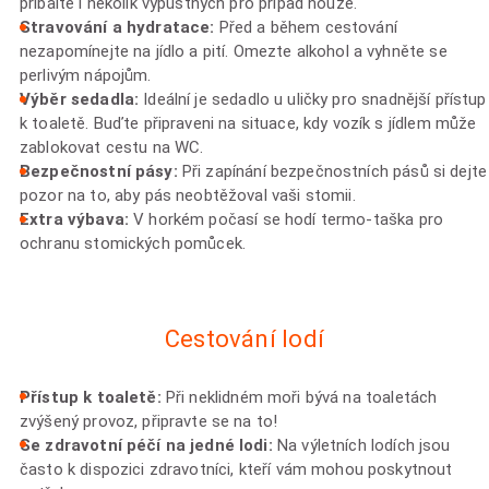
přibalte i několik výpustných pro případ nouze.
Stravování a hydratace:
Před a během cestování
nezapomínejte na jídlo a pití. Omezte alkohol a vyhněte se
perlivým nápojům.
Výběr sedadla:
Ideální je sedadlo u uličky pro snadnější přístup
k toaletě. Buďte připraveni na situace, kdy vozík s jídlem může
zablokovat cestu na WC.
Bezpečnostní pásy:
Při zapínání bezpečnostních pásů si dejte
pozor na to, aby pás neobtěžoval vaši stomii.
Extra výbava:
V horkém počasí se hodí termo-taška pro
ochranu stomických pomůcek.
Cestování lodí
Přístup k toaletě:
Při neklidném moři bývá na toaletách
zvýšený provoz, připravte se na to!
Se zdravotní péčí na jedné lodi:
Na výletních lodích jsou
často k dispozici zdravotníci, kteří vám mohou poskytnout