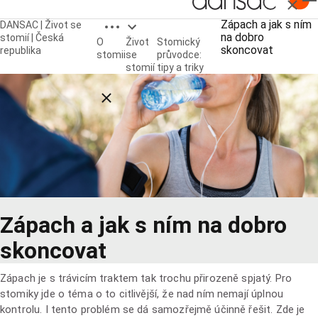
Zavřít
Open breadcrumbs
Zápach a jak s ním
DANSAC | Život se
na dobro
stomií | Česká
O
Život
Stomický
skoncovat
republika
stomii
se
průvodce:
stomií
tipy a triky
Close breadcrumbs
Zápach a jak s ním na dobro
skoncovat
Zápach je s trávicím traktem tak trochu přirozeně spjatý. Pro
stomiky jde o téma o to citlivější, že nad ním nemají úplnou
kontrolu. I tento problém se dá samozřejmě účinně řešit. Zde je