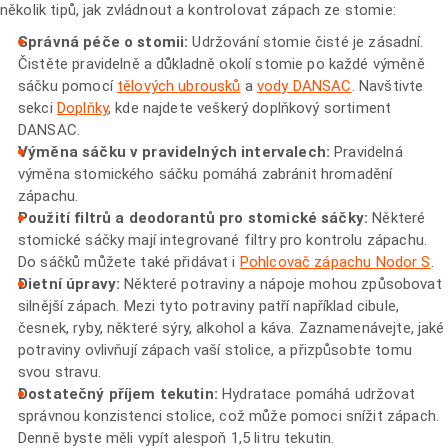
několik tipů, jak zvládnout a kontrolovat zápach ze stomie:
Správná péče o stomii:
Udržování stomie čisté je zásadní.
Čistěte pravidelně a důkladně okolí stomie po každé výměně
sáčku pomocí
tělových ubrousků
a
vody DANSAC
. Navštivte
sekci
Doplňky
, kde najdete veškerý doplňkový sortiment
DANSAC.
Výměna sáčku v pravidelných intervalech:
Pravidelná
výměna stomického sáčku pomáhá zabránit hromadění
zápachu.
Použití filtrů a deodorantů pro stomické sáčky:
Některé
stomické sáčky mají integrované filtry pro kontrolu zápachu.
Do sáčků můžete také přidávat i
Pohlcovač zápachu Nodor S
.
Dietní úpravy:
Některé potraviny a nápoje mohou způsobovat
silnější zápach. Mezi tyto potraviny patří například cibule,
česnek, ryby, některé sýry, alkohol a káva. Zaznamenávejte, jaké
potraviny ovlivňují zápach vaší stolice, a přizpůsobte tomu
svou stravu.
Dostatečný příjem tekutin:
Hydratace pomáhá udržovat
správnou konzistenci stolice, což může pomoci snížit zápach.
Denně byste měli vypít alespoň 1,5 litru tekutin.