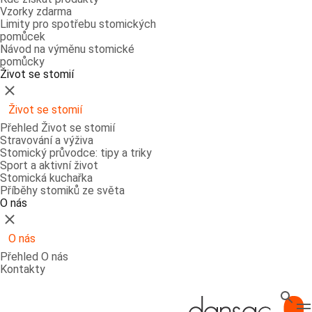
Vzorky zdarma
Limity pro spotřebu stomických
pomůcek
Návod na výměnu stomické
pomůcky
Život se stomií
Zavřít
Život se stomií
Přehled Život se stomií
Stravování a výživa
Stomický průvodce: tipy a triky
Sport a aktivní život
Stomická kuchařka
Příběhy stomiků ze světa
O nás
Zavřít
O nás
Přehled O nás
Kontakty
Hledat
T