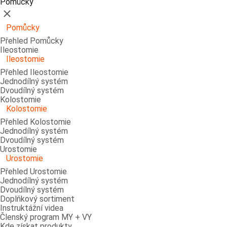
Pomůcky
Zavřít
Pomůcky
Přehled Pomůcky
Ileostomie
Ileostomie
Přehled Ileostomie
Jednodílný systém
Dvoudílný systém
Kolostomie
Kolostomie
Přehled Kolostomie
Jednodílný systém
Dvoudílný systém
Urostomie
Urostomie
Přehled Urostomie
Jednodílný systém
Dvoudílný systém
Doplňkový sortiment
Instruktážní videa
Členský program MY + VY
Kde získat produkty