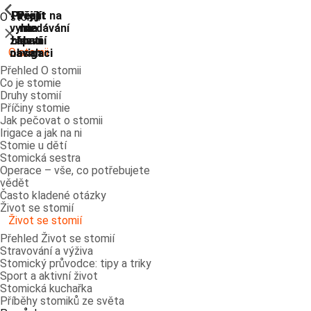
ShowPrevious
ShowPrevious
ShowPrevious
ShowPrevious
ShowPrevious
ShowPrevious
ShowPrevious
ShowPrevious
Přejít
Přejít
Přejít
Přejít
Přejít na
O stomii
vyhledávání
na
na
na
na
Zavřít
zápatí
hlavní
hlavní
hlavní
O stomii
navigaci
navigaci
obsah
Přehled O stomii
Co je stomie
Druhy stomií
Příčiny stomie
Jak pečovat o stomii
Irigace a jak na ni
Stomie u dětí
Stomická sestra
Operace – vše, co potřebujete
vědět
Často kladené otázky
Život se stomií
Život se stomií
Přehled Život se stomií
Stravování a výživa
Stomický průvodce: tipy a triky
Sport a aktivní život
Stomická kuchařka
Příběhy stomiků ze světa