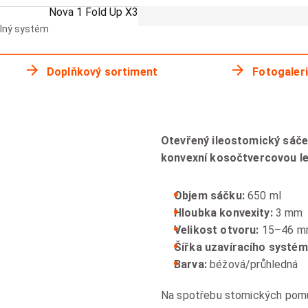
Nova 1 Fold Up X3
lný systém
Doplňkový sortiment
Fotogaler
Otevřený ileostomický sáče
konvexní kosočtvercovou le
Objem sáčku:
650 ml
Hloubka konvexity:
3 mm
Velikost otvoru:
15–46 
Šířka uzavíracího systé
Barva:
béžová/průhledná
Na spotřebu stomických pomůce