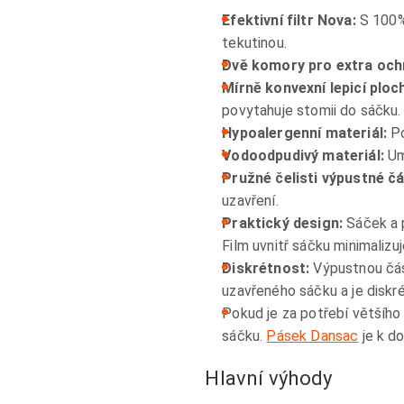
Efektivní filtr Nova:
S 100% 
tekutinou.
Dvě komory pro extra ochr
Mírně konvexní lepicí ploc
povytahuje stomii do sáčku.
Hypoalergenní materiál:
Po
Vodoodpudivý materiál:
Um
Pružné čelisti výpustné čá
uzavření.
Praktický design:
Sáček a 
Film uvnitř sáčku minimalizu
Diskrétnost:
Výpustnou část
uzavřeného sáčku a je diskr
Pokud je za potřebí většího
sáčku.
Pásek Dansac
je k d
Hlavní výhody