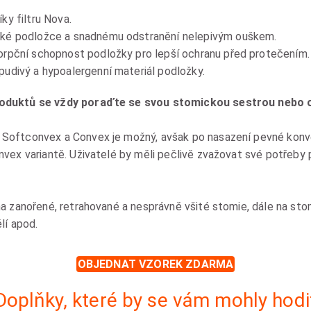
ky filtru Nova.
ké podložce a snadnému odstranění nelepivým ouškem.
rpční schopnost podložky pro lepší ochranu před protečením.
udivý a hypoalergenní materiál podložky.
oduktů se vždy poraďte se svou stomickou sestrou nebo o
Softconvex a Convex je možný, avšak po nasazení pevné konv
vex variantě. Uživatelé by měli pečlivě zvažovat své potřeby 
a zanořené, retrahované a nesprávně všité stomie, dále na stom
lí apod.
OBJEDNAT VZOREK ZDARMA
Doplňky, které by se vám mohly hodi