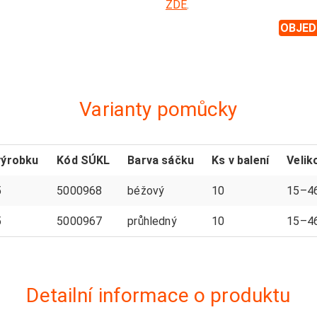
ZDE
.
OBJED
Varianty pomůcky
výrobku
Kód SÚKL
Barva sáčku
Ks v balení
Velik
5
5000968
béžový
10
15–4
5
5000967
průhledný
10
15–4
Detailní informace o produktu