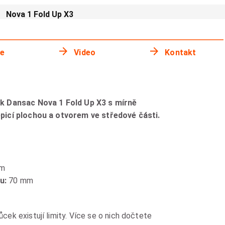
Nova 1 Fold Up X3
ie
Video
Kontakt
k Dansac Nova 1 Fold Up X3 s mírně
picí plochou a otvorem ve středové části.
mm
mu:
70 mm
k existují limity. Více se o nich dočtete