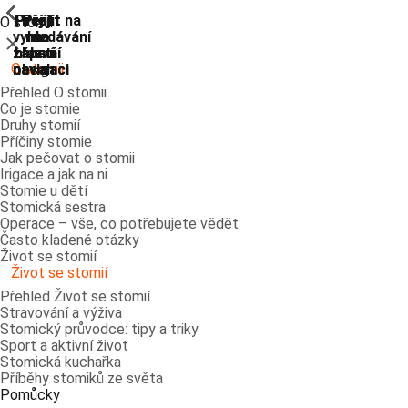
ShowPrevious
ShowPrevious
ShowPrevious
ShowPrevious
ShowPrevious
ShowPrevious
ShowPrevious
ShowPrevious
Přejít
Přejít
Přejít
Přejít
Přejít na
O stomii
vyhledávání
na
na
na
na
Zavřít
zápatí
hlavní
hlavní
hlavní
O stomii
navigaci
navigaci
obsah
Přehled O stomii
Co je stomie
Druhy stomií
Příčiny stomie
Jak pečovat o stomii
Irigace a jak na ni
Stomie u dětí
Stomická sestra
Operace – vše, co potřebujete vědět
Často kladené otázky
Život se stomií
Život se stomií
Přehled Život se stomií
Stravování a výživa
Stomický průvodce: tipy a triky
Sport a aktivní život
Stomická kuchařka
Příběhy stomiků ze světa
Pomůcky