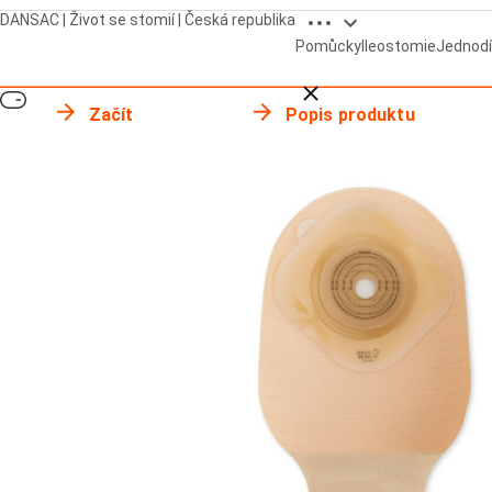
Open breadcrumbs
DANSAC | Život se stomií | Česká republika
Pomůcky
Ileostomie
Jednodí
Close breadcrumbs
Začít
Popis produktu