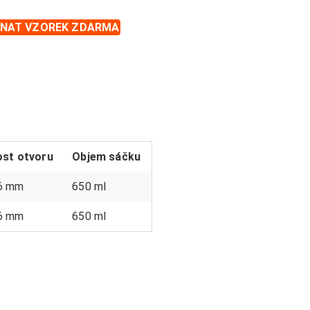
NAT VZOREK ZDARMA
ost otvoru
Objem sáčku
6 mm
650 ml
6 mm
650 ml