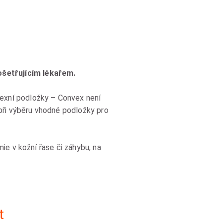
šetřujícím lékařem.
exní podložky – Convex není
při výběru vhodné podložky pro
ie v kožní řase či záhybu, na
t