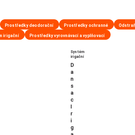
Prostředky deodorační
Prostředky ochranné
Odstraň
 irigační
Prostředky vyrovnávací a vyplňovací
Systém
irigační
D
a
n
s
a
c
I
r
i
g
a