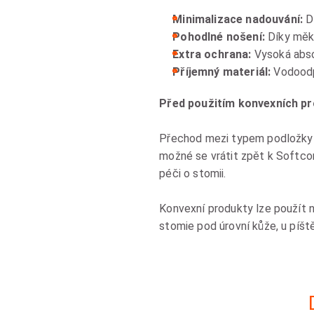
Minimalizace nadouvání:
Dí
Pohodlné nošení:
Díky měk
Extra ochrana:
Vysoká abso
Příjemný materiál:
Vodoodp
Před použitím konvexních pr
Přechod mezi typem podložky 
možné se vrátit zpět k Softcon
péči o stomii.
Konvexní produkty lze použít n
stomie pod úrovní kůže, u píště