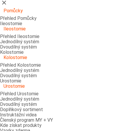
Zavřít
Pomůcky
Přehled Pomůcky
Ileostomie
Ileostomie
Přehled Ileostomie
Jednodílný systém
Dvoudílný systém
Kolostomie
Kolostomie
Přehled Kolostomie
Jednodílný systém
Dvoudílný systém
Urostomie
Urostomie
Přehled Urostomie
Jednodílný systém
Dvoudílný systém
Doplňkový sortiment
Instruktážní videa
Členský program MY + VY
Kde získat produkty
Vzorky zdarma