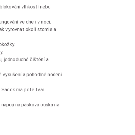
blokování vlhkostí nebo
ngování ve dne i v noci.
k vyrovnat okolí stomie a
okožky.
y.
, jednoduché čištění a
 vysušení a pohodlné nošení.
m. Sáček má poté tvar
 napojí na pásková ouška na