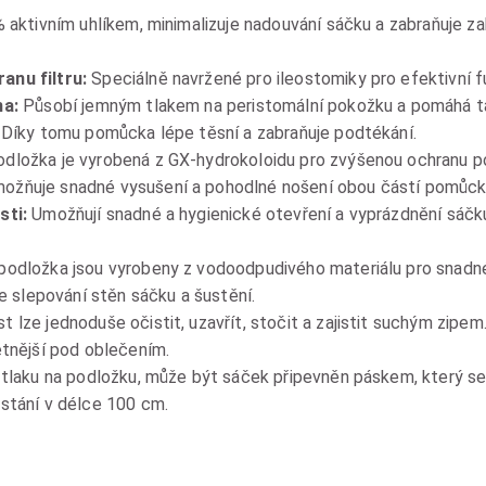
aktivním uhlíkem, minimalizuje nadouvání sáčku a zabraňuje za
anu filtru:
Speciálně navržené pro ileostomiky pro efektivní fu
ha:
Působí jemným tlakem na peristomální pokožku a pomáhá ta
 Díky tomu pomůcka lépe těsní a zabraňuje podtékání.
dložka je vyrobená z GX-hydrokoloidu pro zvýšenou ochranu p
ožňuje snadné vysušení a pohodlné nošení obou částí pomůck
sti:
Umožňují snadné a hygienické otevření a vyprázdnění sáčku
podložka jsou vyrobeny z vodoodpudivého materiálu pro snadné
je slepování stěn sáčku a šustění.
 lze jednoduše očistit, uzavřít, stočit a zajistit suchým zipe
étnější pod oblečením.
 tlaku na podložku, může být sáček připevněn páskem, který se
ostání v délce 100 cm.