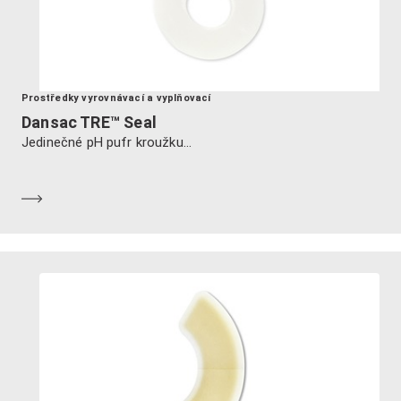
Prostředky vyrovnávací a vyplňovací
Dansac TRE™ Seal
Jedinečné pH pufr kroužku...
Dozvědět se více