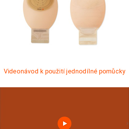
Videonávod k použití jednodílné pomůcky