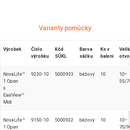
Varianty pomůcky
Výrobek
Číslo
Kód
Barva
Ks v
Veli
výrobku
SÚKL
sáčku
balení
otvo
NovaLife™
9230-10
5000933
béžový
10
10–
1 Open
55/
s
EasiView™
Midi
NovaLife™
9150-10
5000932
béžový
10
10–
1 Open
70/