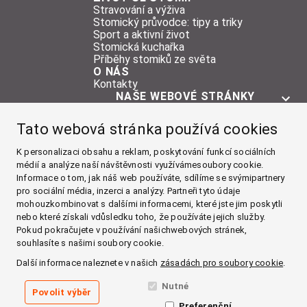
Stravování a výživa
Stomický průvodce: tipy a triky
Sport a aktivní život
Stomická kuchařka
Příběhy stomiků ze světa
O NÁS
Kontakty
NAŠE WEBOVÉ STRÁNKY
O STOMII
Tato webová stránka používá cookies
POMŮCKY
ŽIVOT SE STOMIÍ
K personalizaci obsahu a reklam, poskytování funkcí sociálních
médií a analýze naší návštěvnosti využívámesoubory cookie.
O NÁS
Informace o tom, jak náš web používáte, sdílíme se svýmipartnery
pro sociální média, inzerci a analýzy. Partneři tyto údaje
Facebook
mohouzkombinovat s dalšími informacemi, které jste jim poskytli
nebo které získali vdůsledku toho, že používáte jejich služby.
Instagram
Pokud pokračujete v používání našichwebových stránek,
souhlasíte s našimi soubory cookie.
YouTube
Další informace naleznete v našich
zásadách pro soubory cookie
.
LinkedIn
Nutné
Povolit výběr
Preferenční