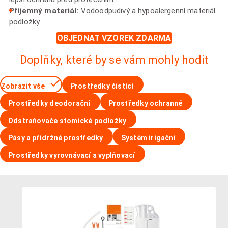
Příjemný materiál:
Vodoodpudivý a hypoalergenní materiál
podložky.
OBJEDNAT VZOREK ZDARMA
Doplňky, které by se vám mohly hodit
Zobrazit vše
Prostředky čistící
Prostředky deodorační
Prostředky ochranné
Odstraňovače stomické podložky
Pásy a přídržné prostředky
Systém irigační
Prostředky vyrovnávací a vyplňovací