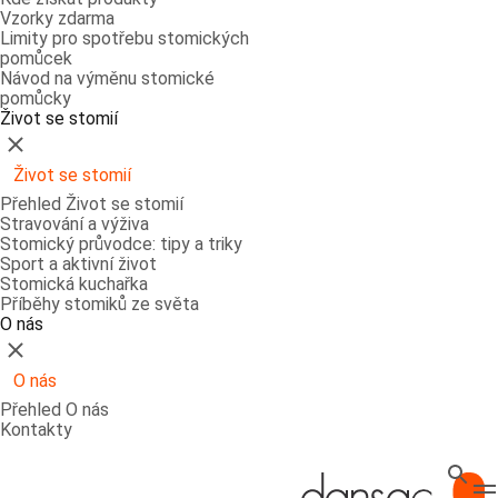
Vzorky zdarma
Limity pro spotřebu stomických
pomůcek
Návod na výměnu stomické
pomůcky
Život se stomií
Zavřít
Život se stomií
Přehled Život se stomií
Stravování a výživa
Stomický průvodce: tipy a triky
Sport a aktivní život
Stomická kuchařka
Příběhy stomiků ze světa
O nás
Zavřít
O nás
Přehled O nás
Kontakty
Hledat
T