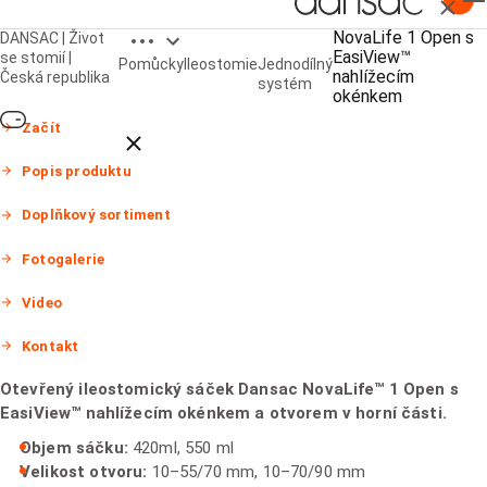
Zavřít
Open breadcrumbs
NovaLife 1 Open s
DANSAC | Život
NovaLife™ 1 Open
EasiView™
se stomií |
Pomůcky
Ileostomie
Jednodílný
s EasiView™ nahlížecím okénkem
nahlížecím
Česká republika
systém
okénkem
Začít
Close breadcrumbs
Popis produktu
Doplňkový sortiment
Fotogalerie
Video
Kontakt
Otevřený ileostomický sáček Dansac NovaLife™ 1 Open s
EasiView™ nahlížecím okénkem a otvorem v horní části.
Objem sáčku:
420ml, 550 ml
Velikost otvoru:
10–55/70 mm, 10–70/90 mm