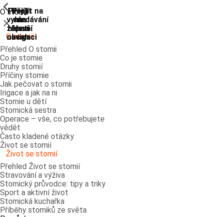
ShowPrevious
ShowPrevious
ShowPrevious
ShowPrevious
ShowPrevious
ShowPrevious
ShowPrevious
ShowPrevious
Přejít
Přejít
Přejít
Přejít
Přejít na
O stomii
vyhledávání
na
na
na
na
Zavřít
zápatí
hlavní
hlavní
hlavní
O stomii
navigaci
navigaci
obsah
Přehled O stomii
Co je stomie
Druhy stomií
Příčiny stomie
Jak pečovat o stomii
Irigace a jak na ni
Stomie u dětí
Stomická sestra
Operace – vše, co potřebujete
vědět
Často kladené otázky
Život se stomií
Život se stomií
Přehled Život se stomií
Stravování a výživa
Stomický průvodce: tipy a triky
Sport a aktivní život
Stomická kuchařka
Příběhy stomiků ze světa