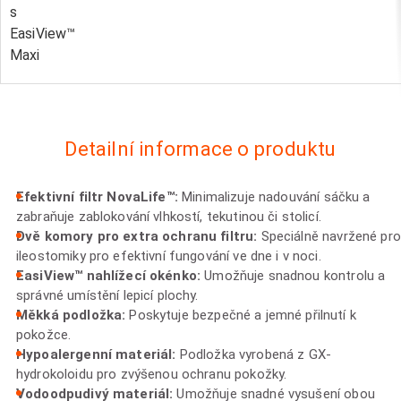
s
EasiView™
Maxi
Detailní informace o produktu
Efektivní filtr NovaLife™:
Minimalizuje nadouvání sáčku a
zabraňuje zablokování vlhkostí, tekutinou či stolicí.
Dvě komory pro extra ochranu filtru:
Speciálně navržené pro
ileostomiky pro efektivní fungování ve dne i v noci.
EasiView™ nahlížecí okénko:
Umožňuje snadnou kontrolu a
správné umístění lepicí plochy.
Měkká podložka:
Poskytuje bezpečné a jemné přilnutí k
pokožce.
Hypoalergenní materiál:
Podložka vyrobená z GX-
hydrokoloidu pro zvýšenou ochranu pokožky.
Vodoodpudivý materiál:
Umožňuje snadné vysušení obou