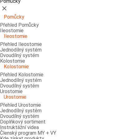
Pomůcky
Zavřít
Pomůcky
Přehled Pomůcky
Ileostomie
Ileostomie
Přehled Ileostomie
Jednodílný systém
Dvoudílný systém
Kolostomie
Kolostomie
Přehled Kolostomie
Jednodílný systém
Dvoudílný systém
Urostomie
Urostomie
Přehled Urostomie
Jednodílný systém
Dvoudílný systém
Doplňkový sortiment
Instruktážní videa
Členský program MY + VY
Kde získat produkty