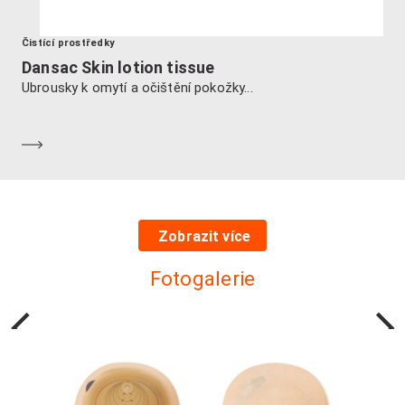
Čistící prostředky
Dansac Skin lotion tissue
Ubrousky k omytí a očištění pokožky...
Dozvědět se více
Zobrazit více
Fotogalerie
Předchozí
Další