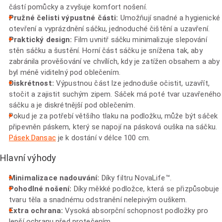
částí pomůcky a zvyšuje komfort nošení.
Pružné čelisti výpustné části:
Umožňují snadné a hygienické
otevření a vyprázdnění sáčku, jednoduché čištění a uzavření.
Praktický design:
Film uvnitř sáčku minimalizuje slepování
stěn sáčku a šustění. Horní část sáčku je snížena tak, aby
zabránila prověšování ve chvílích, kdy je zatížen obsahem a aby
byl méně viditelný pod oblečením.
Diskrétnost:
Výpustnou část lze jednoduše očistit, uzavřít,
stočit a zajistit suchým zipem. Sáček má poté tvar uzavřeného
sáčku a je diskrétnější pod oblečením.
Pokud je za potřebí většího tlaku na podložku, může být sáček
připevněn páskem, který se napojí na pásková ouška na sáčku.
Pásek Dansac
je k dostání v délce 100 cm.
Hlavní výhody
Minimalizace nadouvání:
Díky filtru NovaLife™.
Pohodlné nošení:
Díky měkké podložce, která se přizpůsobuje
tvaru těla a snadnému odstranění nelepivým ouškem.
Extra ochrana:
Vysoká absorpční schopnost podložky pro
lepší ochranu před protečením.