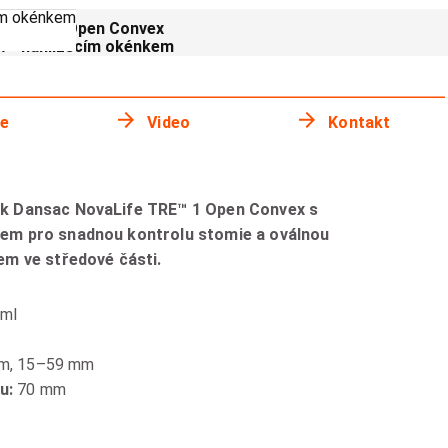
ím okénkem
e TRE™ 1 Open Convex
ew™ nahlížecím okénkem
ie
Video
Kontakt
ek Dansac NovaLife TRE™ 1 Open Convex s
kem pro snadnou kontrolu stomie a oválnou
em ve středové části.
 ml
m, 15–59 mm
mu:
70 mm