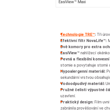
EasiView™ Maxi
Technologie TRE™
:
Tři úro
Efektivní filtr NovaLife™:
M
Dvě komory pro extra ochr
EasiView™
nahlížecí okénko
Pevná a flexibilní konvexn
stomie a povytahuje stomii 
Hypoalergenní materiál:
Po
sekundární vrstvou obsahujíc
Vodoodpudivý materiál:
Um
Pružné čelisti výpustné čá
uzavření.
Praktický design:
Film uvni
zabránila prověšování ve ch