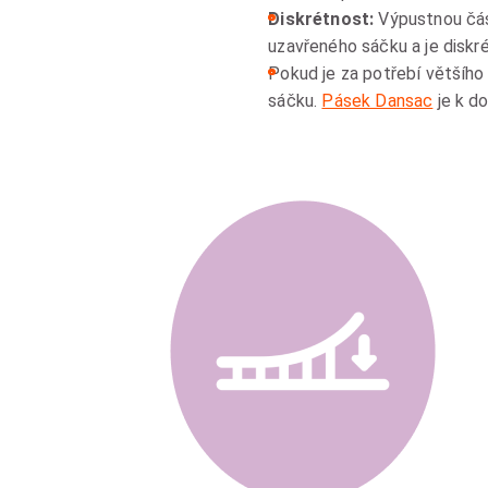
Diskrétnost:
Výpustnou část
uzavřeného sáčku a je diskr
Pokud je za potřebí většího
sáčku.
Pásek Dansac
je k d