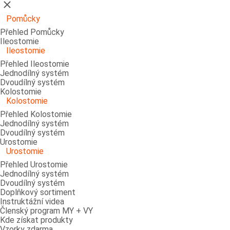
Zavřít
Pomůcky
Přehled Pomůcky
Ileostomie
Ileostomie
Přehled Ileostomie
Jednodílný systém
Dvoudílný systém
Kolostomie
Kolostomie
Přehled Kolostomie
Jednodílný systém
Dvoudílný systém
Urostomie
Urostomie
Přehled Urostomie
Jednodílný systém
Dvoudílný systém
Doplňkový sortiment
Instruktážní videa
Členský program MY + VY
Kde získat produkty
Vzorky zdarma