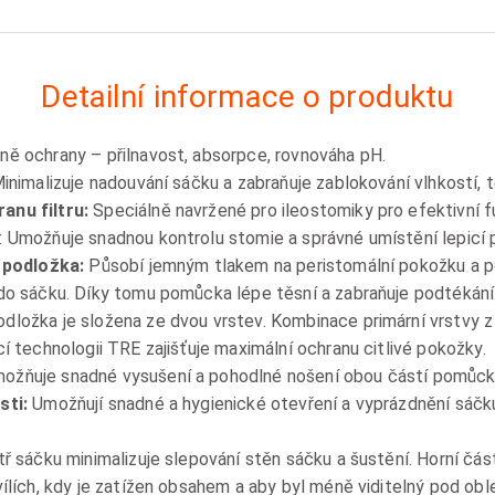
Detailní informace o produktu
vně ochrany – přilnavost, absorpce, rovnováha pH.
inimalizuje nadouvání sáčku a zabraňuje zablokování vlhkostí, te
anu filtru:
Speciálně navržené pro ileostomiky pro efektivní fu
: Umožňuje snadnou kontrolu stomie a správné umístění lepicí 
í podložka:
Působí jemným tlakem na peristomální pokožku a p
do sáčku. Díky tomu pomůcka lépe těsní a zabraňuje podtékání
dložka je složena ze dvou vrstev. Kombinace primární vrstvy 
í technologii TRE zajišťuje maximální ochranu citlivé pokožky.
ožňuje snadné vysušení a pohodlné nošení obou částí pomůck
sti:
Umožňují snadné a hygienické otevření a vyprázdnění sáčku
tř sáčku minimalizuje slepování stěn sáčku a šustění. Horní čás
vílích, kdy je zatížen obsahem a aby byl méně viditelný pod ob