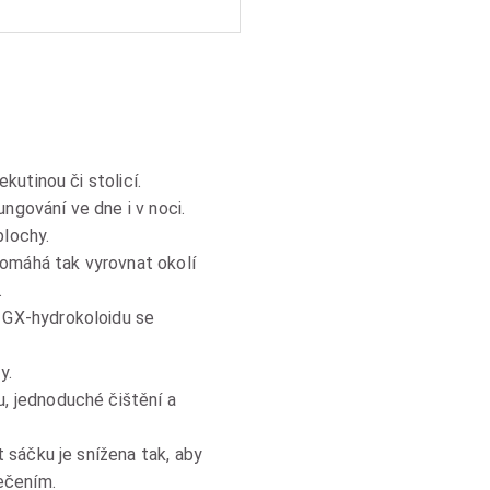
kutinou či stolicí.
ngování ve dne i v noci.
plochy.
omáhá tak vyrovnat okolí
.
z GX-hydrokoloidu se
y.
, jednoduché čištění a
t sáčku je snížena tak, aby
lečením.