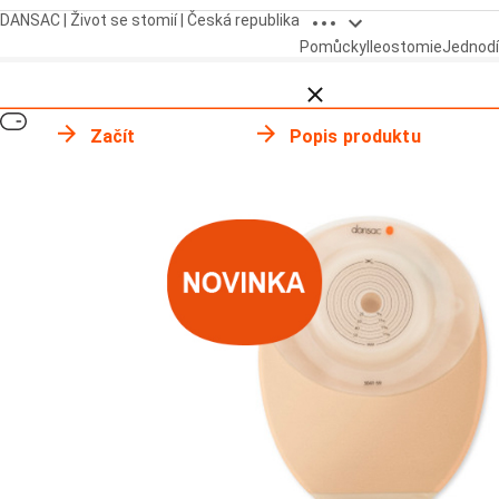
Open breadcrumbs
DANSAC | Život se stomií | Česká republika
Pomůcky
Ileostomie
Jednodí
Close breadcrumbs
Začít
Popis produktu