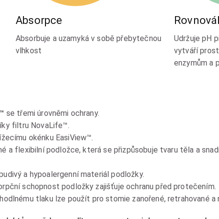
Absorpce
Rovnová
Absorbuje a uzamyká v sobě přebytečnou
Udržuje pH p
vlhkost
vytváří pros
enzymům a p
E™
se třemi úrovněmi ochrany.
íky filtru NovaLife™.
lížecímu okénku EasiView™.
é a flexibilní podložce, která se přizpůsobuje tvaru těla a sn
divý a hypoalergenní materiál podložky.
rpční schopnost podložky zajišťuje ochranu před protečením.
ohodlnému tlaku lze použít pro stomie zanořené, retrahované a 