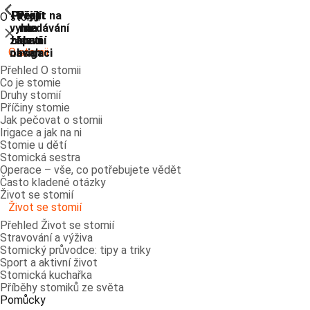
ShowPrevious
ShowPrevious
ShowPrevious
ShowPrevious
ShowPrevious
ShowPrevious
ShowPrevious
ShowPrevious
Přejít
Přejít
Přejít
Přejít
Přejít na
O stomii
vyhledávání
na
na
na
na
Zavřít
zápatí
hlavní
hlavní
hlavní
O stomii
navigaci
navigaci
obsah
Přehled O stomii
Co je stomie
Druhy stomií
Příčiny stomie
Jak pečovat o stomii
Irigace a jak na ni
Stomie u dětí
Stomická sestra
Operace – vše, co potřebujete vědět
Často kladené otázky
Život se stomií
Život se stomií
Přehled Život se stomií
Stravování a výživa
Stomický průvodce: tipy a triky
Sport a aktivní život
Stomická kuchařka
Příběhy stomiků ze světa
Pomůcky