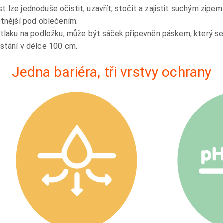
 lze jednoduše očistit, uzavřít, stočit a zajistit suchým zipe
étnější pod oblečením.
 tlaku na podložku, může být sáček připevněn páskem, který se
ostání v délce 100 cm.
Jedna bariéra, tři vrstvy ochrany