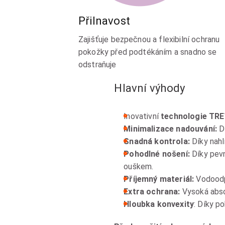
Přilnavost
Zajišťuje bezpečnou a flexibilní ochranu
pokožky před podtékáním a snadno se
odstraňuje
Hlavní výhody
Inovativní
technologie TR
Minimalizace nadouvání:
D
Snadná kontrola:
Díky nah
Pohodlné nošení:
Díky pevn
ouškem.
Příjemný materiál:
Vodoodpu
Extra ochrana:
Vysoká abso
Hloubka konvexity
: Díky p