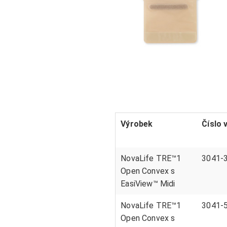
Výrobek
Číslo 
NovaLife TRE
™
1
3041-
Open Convex s
EasiView™ Midi
NovaLife TRE
™
1
3041-
Open Convex s