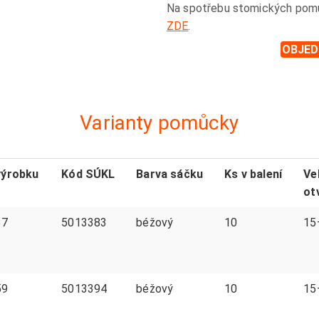
Na spotřebu stomických pomůce
ZDE
.
OBJED
Varianty pomůcky
výrobku
Kód SÚKL
Barva sáčku
Ks v balení
Ve
ot
37
5013383
béžový
10
15
59
5013394
béžový
10
15