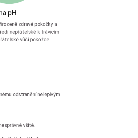
ha pH
řirozeně zdravé pokožky a
tředí nepřátelské k trávicím
řátelské vůči pokožce
adnému odstranění nelepivým
nesprávně všité.