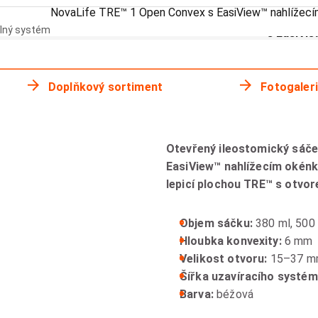
NovaLife TRE™ 1 Open Convex s EasiView™ nahlížec
NovaLif
lný systém
s EasiVi
Doplňkový sortiment
Fotogaler
Otevřený ileostomický sáč
EasiView™ nahlížecím okén
lepicí plochou TRE™ s otvor
Objem sáčku:
380 ml, 500
Hloubka konvexity:
6 mm
Velikost otvoru:
15–37 m
Šířka uzavíracího systé
Barva:
béžová