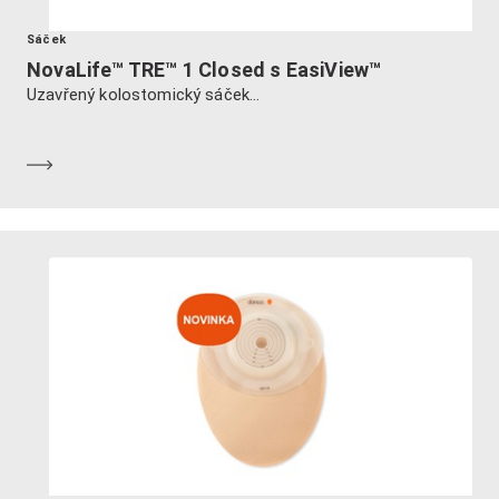
Sáček
NovaLife™ TRE™ 1 Closed s EasiView™
Uzavřený kolostomický sáček...
Dozvědět se více