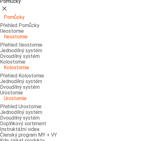
Pomůcky
Zavřít
Pomůcky
Přehled Pomůcky
Ileostomie
Ileostomie
Přehled Ileostomie
Jednodílný systém
Dvoudílný systém
Kolostomie
Kolostomie
Přehled Kolostomie
Jednodílný systém
Dvoudílný systém
Urostomie
Urostomie
Přehled Urostomie
Jednodílný systém
Dvoudílný systém
Doplňkový sortiment
Instruktážní videa
Členský program MY + VY
Kde získat produkty