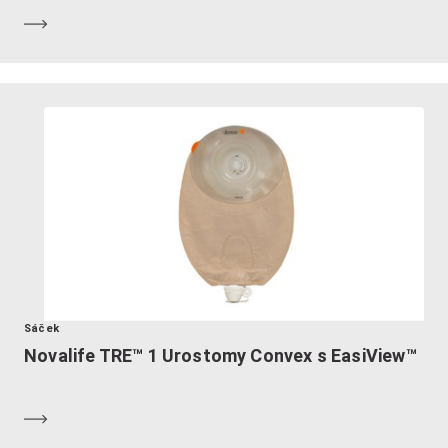
Dozvědět se více
Sáček
Novalife TRE™ 1 Urostomy Convex s EasiView™
Dozvědět se více