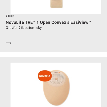
Sáček
NovaLife TRE™ 1 Open Convex s EasiView™
Otevřený ileostomický...
Dozvědět se více