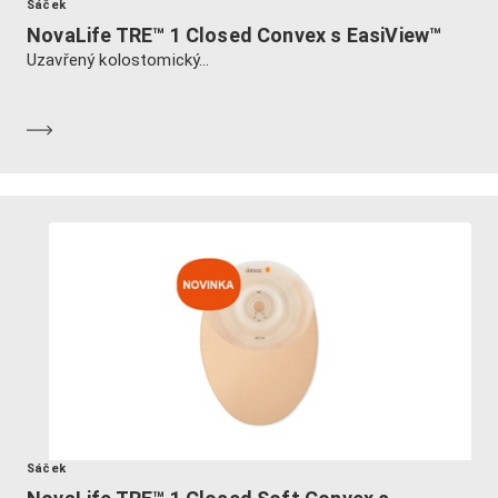
Sáček
NovaLife TRE™ 1 Closed Convex s EasiView™
Uzavřený kolostomický...
Dozvědět se více
Sáček