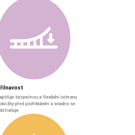
řilnavost
ajišťuje bezpečnou a flexibilní ochranu
okožky před podtékáním a snadno se
dstraňuje