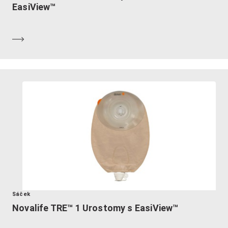
EasiView™
Dozvědět se více
Sáček
Novalife TRE™ 1 Urostomy s EasiView™