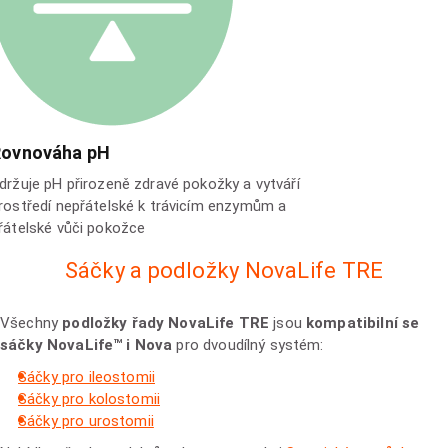
Rovnováha pH
držuje pH přirozeně zdravé pokožky a vytváří
rostředí nepřátelské k trávicím enzymům a
řátelské vůči pokožce
Sáčky a podložky NovaLife TRE
Všechny
podložky řady NovaLife TRE
jsou
kompatibilní se
sáčky NovaLife™ i Nova
pro dvoudílný systém:
Sáčky pro ileostomii
Sáčky pro kolostomii
Sáčky pro urostomii