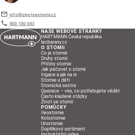
info@
zivotsestomii.cz
800 100 083
NAŠE WEBOVÉ STRÁNKY
HARTMANN Česká republika
lecbarany.cz
O STOMII
Co je stomie
Druhy stomií
Příčiny stomie
Jak pečovat o stomii
Irigace a jak na ni
Stomie u dětí
Stomická sestra
Operace – vše, co potřebujete vědět
Často kladené otázky
Život se stomií
POMŮCKY
Ileostomie
Kolostomie
Urostomie
Doplňkový sortiment
Instruktážní videa