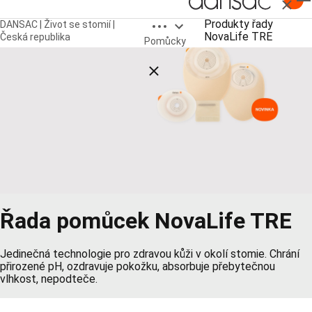
Zavřít
Open breadcrumbs
Produkty řady
DANSAC | Život se stomií |
NovaLife TRE
Česká republika
Pomůcky
Close breadcrumbs
Řada pomůcek NovaLife TRE
Jedinečná technologie pro zdravou kůži v okolí stomie. Chrání
přirozené pH, ozdravuje pokožku, absorbuje přebytečnou
vlhkost, nepodteče.