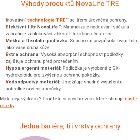
Výhody produktů NovaLife TRE
Inovativní
technologie TRE™
se třemi úrovněmi ochrany.
Efektivní filtr NovaLife™:
Minimalizuje nadouvání sáčku a
zabraňuje zablokování vlhkostí, tekutinou či stolicí.
Měkká a flexibilní podložka:
Snadno se přízpůsobí tvaru těla
jako vaše druhá kůže.
Extra ochrana:
Vysoká absorpční schopnost podložky
zajišťuje ochranu před protečením.
Hypoalergenní materiál:
Podložka je vyrobená z GX-
hydrokoloidu pro zvýšenou ochranu pokožky.
Vodoodpudivý materiál:
Umožňuje snadné vysušení a
pohodlné nošení pomůcky.
Máte nějaký dotaz? Pročtěte si naši brožuru, které shrnuje
časté
otázky
.
Jedna bariéra, tři vrstvy ochrany