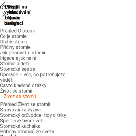
ShowPrevious
ShowPrevious
ShowPrevious
ShowPrevious
ShowPrevious
ShowPrevious
ShowPrevious
ShowPrevious
Přejít
Přejít
Přejít
Přejít
Přejít na
O stomii
vyhledávání
na
na
na
na
Zavřít
zápatí
hlavní
hlavní
hlavní
O stomii
navigaci
navigaci
obsah
Přehled O stomii
Co je stomie
Druhy stomií
Příčiny stomie
Jak pečovat o stomii
Irigace a jak na ni
Stomie u dětí
Stomická sestra
Operace – vše, co potřebujete
vědět
Často kladené otázky
Život se stomií
Život se stomií
Přehled Život se stomií
Stravování a výživa
Stomický průvodce: tipy a triky
Sport a aktivní život
Stomická kuchařka
Příběhy stomiků ze světa