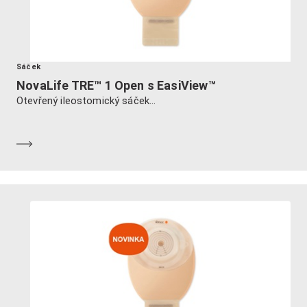
Sáček
NovaLife TRE™ 1 Open s EasiView™
Otevřený ileostomický sáček...
Dozvědět se více