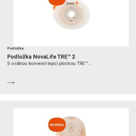
Podložka
Podložka NovaLife TRE™ 2
S oválnou konvexní lepicí plochou TRE™...
Dozvědět se více