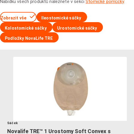
Nabídku všech produktů naleznete v sekci
Stomické pomůcky
.
Zobrazit vše
Ileostomické sáčky
Kolostomické sáčky
Urostomické sáčky
Podložky NovaLife TRE
Sáček
Novalife TRE™ 1 Urostomy Soft Convex s