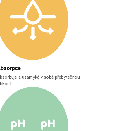
Absorpce
bsorbuje a uzamyká v sobě přebytečnou
lhkost