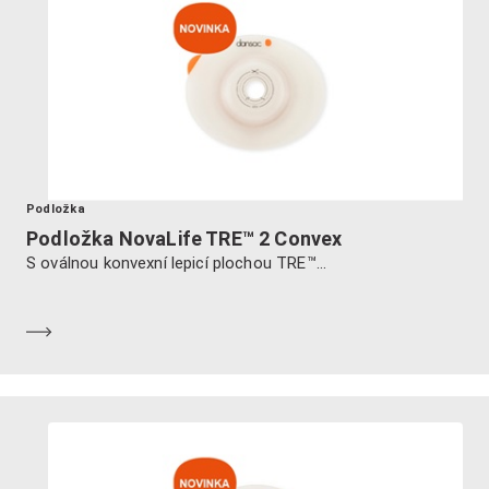
Podložka
Podložka NovaLife TRE™ 2 Convex
S oválnou konvexní lepicí plochou TRE™...
Dozvědět se více