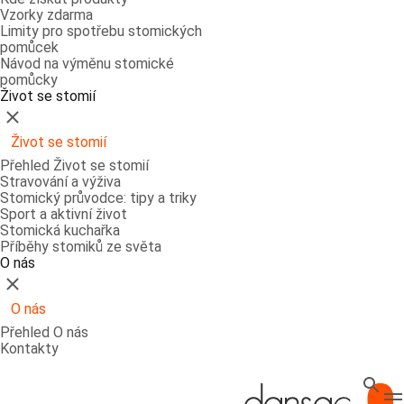
Vzorky zdarma
Limity pro spotřebu stomických
pomůcek
Návod na výměnu stomické
pomůcky
Život se stomií
Zavřít
Život se stomií
Přehled Život se stomií
Stravování a výživa
Stomický průvodce: tipy a triky
Sport a aktivní život
Stomická kuchařka
Příběhy stomiků ze světa
O nás
Zavřít
O nás
Přehled O nás
Kontakty
Hledat
T