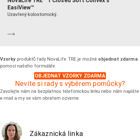
NovaLife TRE™ 1 Closed Soft Convex s
EasiView™
Uzavřený kolostomický...
Dozvědět se více
Vzorky
produktů řady NovaLife TRE je možné
objednat zdarma
pomocí našeho formuláře.
OBJEDNAT VZORKY ZDARMA
Nevíte si rady s výběrem pomůcky?
Zavolejte nám na bezplatnou telefonickou linku nebo nám napište
e-mail a my se vám obratem ozveme.
Zákaznická linka