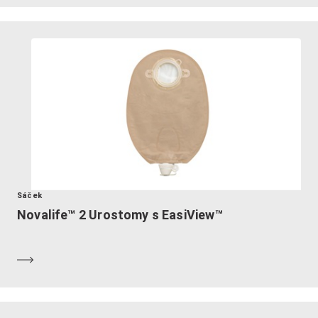
Sáček
Novalife™ 2 Urostomy s EasiView™
Dozvědět se více