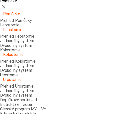
Pomůcky
Zavřít
Pomůcky
Přehled Pomůcky
Ileostomie
Ileostomie
Přehled Ileostomie
Jednodílný systém
Dvoudílný systém
Kolostomie
Kolostomie
Přehled Kolostomie
Jednodílný systém
Dvoudílný systém
Urostomie
Urostomie
Přehled Urostomie
Jednodílný systém
Dvoudílný systém
Doplňkový sortiment
Instruktážní videa
Členský program MY + VY
Kde získat produkty