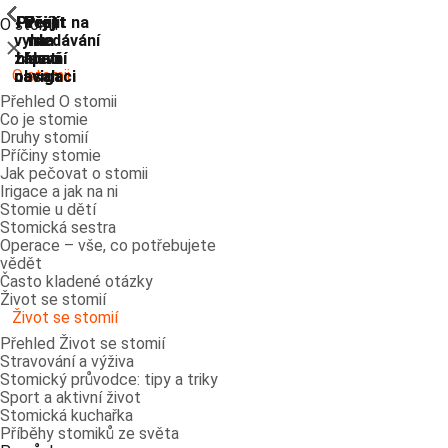
ShowPrevious
ShowPrevious
ShowPrevious
ShowPrevious
ShowPrevious
ShowPrevious
ShowPrevious
ShowPrevious
Přejít
Přejít
Přejít
Přejít
Přejít na
O stomii
vyhledávání
na
na
na
na
Zavřít
zápatí
hlavní
hlavní
hlavní
O stomii
navigaci
navigaci
obsah
Přehled O stomii
Co je stomie
Druhy stomií
Příčiny stomie
Jak pečovat o stomii
Irigace a jak na ni
Stomie u dětí
Stomická sestra
Operace – vše, co potřebujete
vědět
Často kladené otázky
Život se stomií
Život se stomií
Přehled Život se stomií
Stravování a výživa
Stomický průvodce: tipy a triky
Sport a aktivní život
Stomická kuchařka
Příběhy stomiků ze světa