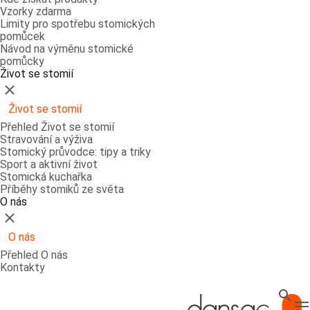
Vzorky zdarma
Limity pro spotřebu stomických
pomůcek
Návod na výměnu stomické
pomůcky
Život se stomií
Zavřít
Život se stomií
Přehled Život se stomií
Stravování a výživa
Stomický průvodce: tipy a triky
Sport a aktivní život
Stomická kuchařka
Příběhy stomiků ze světa
O nás
Zavřít
O nás
Přehled O nás
Kontakty
Hledat
T