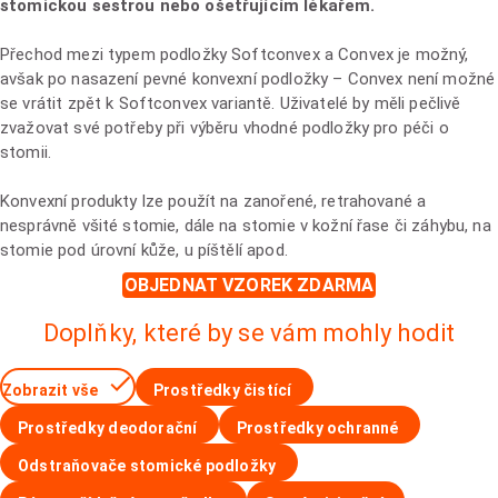
stomickou sestrou nebo ošetřujícím lékařem.
Přechod mezi typem podložky Softconvex a Convex je možný,
avšak po nasazení pevné konvexní podložky – Convex není možné
se vrátit zpět k Softconvex variantě. Uživatelé by měli pečlivě
zvažovat své potřeby při výběru vhodné podložky pro péči o
stomii.
Konvexní produkty lze použít na zanořené, retrahované a
nesprávně všité stomie, dále na stomie v kožní řase či záhybu, na
stomie pod úrovní kůže, u píštělí apod.
OBJEDNAT VZOREK ZDARMA
Doplňky, které by se vám mohly hodit
Zobrazit vše
Prostředky čistící
Prostředky deodorační
Prostředky ochranné
Odstraňovače stomické podložky