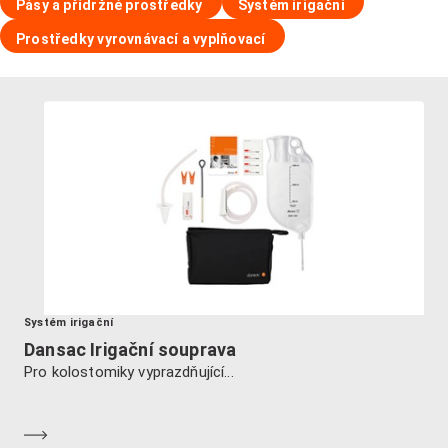
Pásy a přídržné prostředky
Systém irigační
Prostředky vyrovnávací a vyplňovací
Systém irigační
Dansac Irigační souprava
Pro kolostomiky vyprazdňující...
Dozvědět se více