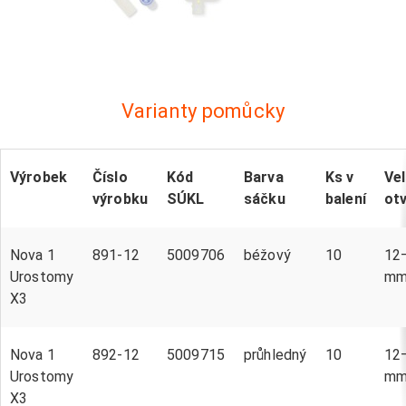
Varianty pomůcky
Výrobek
Číslo
Kód
Barva
Ks v
Vel
výrobku
SÚKL
sáčku
balení
ot
Nova 1
891-12
5009706
béžový
10
12
Urostomy
m
X3
Nova 1
892-12
5009715
průhledný
10
12
Urostomy
m
X3