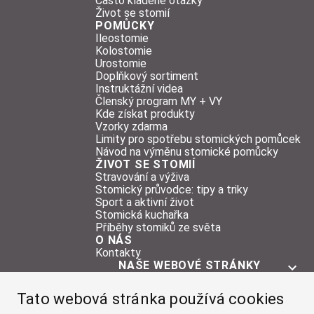
Často kladené otázky
Život se stomií
POMŮCKY
Ileostomie
Kolostomie
Urostomie
Doplňkový sortiment
Instruktážní videa
Členský program MY + VY
Kde získat produkty
Vzorky zdarma
Limity pro spotřebu stomických pomůcek
Návod na výměnu stomické pomůcky
ŽIVOT SE STOMIÍ
Stravování a výživa
Stomický průvodce: tipy a triky
Sport a aktivní život
Stomická kuchařka
Příběhy stomiků ze světa
O NÁS
Kontakty
NAŠE WEBOVÉ STRÁNKY
O STOMII
Tato webová stránka používá cookies
POMŮCKY