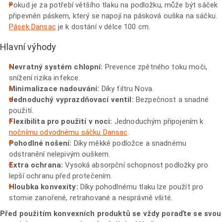
Pokud je za potřebí většího tlaku na podložku, může být sáček
připevněn páskem, který se napojí na pásková ouška na sáčku.
Pásek Dansac
je k dostání v délce 100 cm.
Hlavní výhody
Nevratný systém chlopní:
Prevence zpětného toku moči,
snížení rizika infekce.
Minimalizace nadouvání:
Díky filtru Nova.
Jednoduchý vyprazdňovací ventil:
Bezpečnost a snadné
použití.
Flexibilita pro použití v noci:
Jednoduchým připojením k
nočnímu odvodnému sáčku Dansac
.
Pohodlné nošení:
Díky měkké podložce a snadnému
odstranění nelepivým ouškem.
Extra ochrana:
Vysoká absorpční schopnost podložky pro
lepší ochranu před protečením.
Hloubka konvexity:
Díky pohodlnému tlaku lze použít pro
stomie zanořené, retrahované a nesprávně všité.
Před použitím konvexních produktů se vždy poraďte se svou