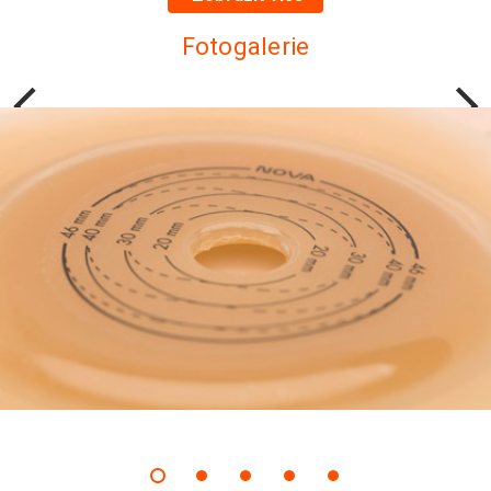
Fotogalerie
Předchozí
Další