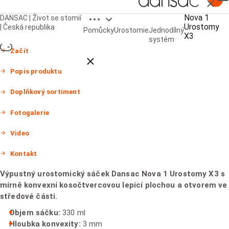
Zavřít
Open breadcrumbs
Nova 1
DANSAC | Život se stomií
Nova 1 Urostomy X3
Urostomy
| Česká republika
Pomůcky
Urostomie
Jednodílný
X3
systém
Začít
Close breadcrumbs
Popis produktu
Doplňkový sortiment
Fotogalerie
Video
Kontakt
Výpustný urostomický sáček Dansac Nova 1 Urostomy X3 s
mírně konvexní kosočtvercovou lepicí plochou a otvorem ve
středové části.
Objem sáčku:
330 ml
Hloubka konvexity:
3 mm