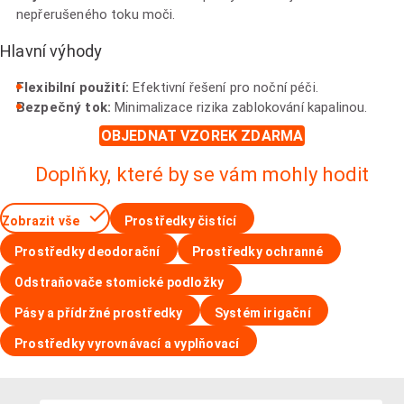
nepřerušeného toku moči.
Hlavní výhody
Flexibilní použití:
Efektivní řešení pro noční péči.
Bezpečný tok:
Minimalizace rizika zablokování kapalinou.
OBJEDNAT VZOREK ZDARMA
Doplňky, které by se vám mohly hodit
Zobrazit vše
Prostředky čistící
Prostředky deodorační
Prostředky ochranné
Odstraňovače stomické podložky
Pásy a přídržné prostředky
Systém irigační
Prostředky vyrovnávací a vyplňovací