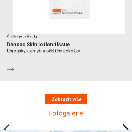
Čistící prostředky
Dansac Skin lotion tissue
Ubrousky k omytí a očištění pokožky...
Dozvědět se více
Zobrazit více
Fotogalerie
Předchozí
Další