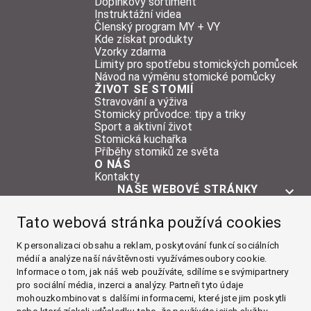
Doplňkový sortiment
Instruktážní videa
Členský program MY + VY
Kde získat produkty
Vzorky zdarma
Limity pro spotřebu stomických pomůcek
Návod na výměnu stomické pomůcky
ŽIVOT SE STOMIÍ
Stravování a výživa
Stomický průvodce: tipy a triky
Sport a aktivní život
Stomická kuchařka
Příběhy stomiků ze světa
O NÁS
Kontakty
NAŠE WEBOVÉ STRÁNKY
O STOMII
Tato webová stránka používá cookies
POMŮCKY
ŽIVOT SE STOMIÍ
K personalizaci obsahu a reklam, poskytování funkcí sociálních
médií a analýze naší návštěvnosti využívámesoubory cookie.
O NÁS
Informace o tom, jak náš web používáte, sdílíme se svýmipartnery
pro sociální média, inzerci a analýzy. Partneři tyto údaje
Facebook
mohouzkombinovat s dalšími informacemi, které jste jim poskytli