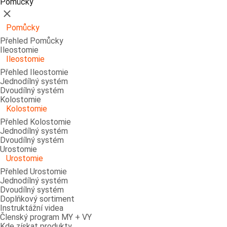
Pomůcky
Zavřít
Pomůcky
Přehled Pomůcky
Ileostomie
Ileostomie
Přehled Ileostomie
Jednodílný systém
Dvoudílný systém
Kolostomie
Kolostomie
Přehled Kolostomie
Jednodílný systém
Dvoudílný systém
Urostomie
Urostomie
Přehled Urostomie
Jednodílný systém
Dvoudílný systém
Doplňkový sortiment
Instruktážní videa
Členský program MY + VY
Kde získat produkty