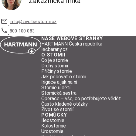
Zákaznická linka
info@
zivotsestomii.cz
800 100 083
NAŠE WEBOVÉ STRÁNKY
HARTMANN Česká republika
lecbarany.cz
O STOMII
Co je stomie
Druhy stomií
Příčiny stomie
Jak pečovat o stomii
Irigace a jak na ni
Stomie u dětí
Stomická sestra
Operace – vše, co potřebujete vědět
Často kladené otázky
Život se stomií
POMŮCKY
Ileostomie
Kolostomie
Urostomie