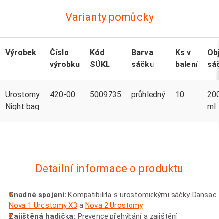
Varianty pomůcky
Výrobek
Číslo
Kód
Barva
Ks v
Ob
výrobku
SÚKL
sáčku
balení
sá
Urostomy
420-00
5009735
průhledný
10
20
Night bag
ml
Detailní informace o produktu
Snadné spojení:
Kompatibilita s urostomickými sáčky Dansac
Nova 1 Urostomy X3
a
Nova 2 Urostomy
.
Zajištěná hadička:
Prevence přehýbání a zajištění