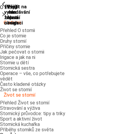
ShowPrevious
ShowPrevious
ShowPrevious
ShowPrevious
ShowPrevious
ShowPrevious
ShowPrevious
ShowPrevious
Přejít
Přejít
Přejít
Přejít
Přejít na
O stomii
vyhledávání
na
na
na
na
Zavřít
zápatí
hlavní
hlavní
hlavní
O stomii
navigaci
navigaci
obsah
Přehled O stomii
Co je stomie
Druhy stomií
Příčiny stomie
Jak pečovat o stomii
Irigace a jak na ni
Stomie u dětí
Stomická sestra
Operace – vše, co potřebujete
vědět
Často kladené otázky
Život se stomií
Život se stomií
Přehled Život se stomií
Stravování a výživa
Stomický průvodce: tipy a triky
Sport a aktivní život
Stomická kuchařka
Příběhy stomiků ze světa