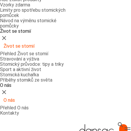
Vzorky zdarma
Limity pro spotřebu stomických
pomůcek
Návod na výměnu stomické
pomůcky
Život se stomií
Zavřít
Život se stomií
Přehled Život se stomií
Stravování a výživa
Stomický průvodce: tipy a triky
Sport a aktivní život
Stomická kuchařka
Příběhy stomiků ze světa
O nás
Zavřít
O nás
Přehled O nás
Kontakty
Hledat
T