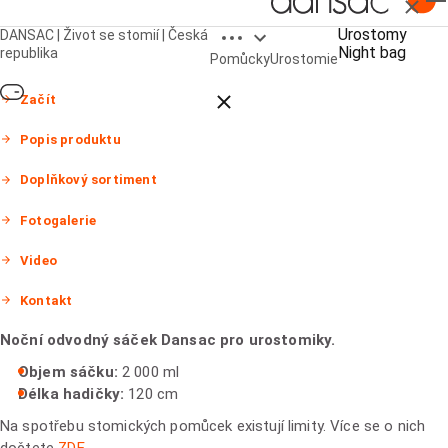
Zavřít
Open breadcrumbs
Urostomy
DANSAC | Život se stomií | Česká
Urostomy Night bag
Night bag
republika
Pomůcky
Urostomie
Close breadcrumbs
Začít
Popis produktu
Doplňkový sortiment
Fotogalerie
Video
Kontakt
Noční odvodný sáček Dansac pro urostomiky.
Objem sáčku:
2 000 ml
Délka hadičky:
120 cm
Na spotřebu stomických pomůcek existují limity. Více se o nich
dočtete
ZDE
.